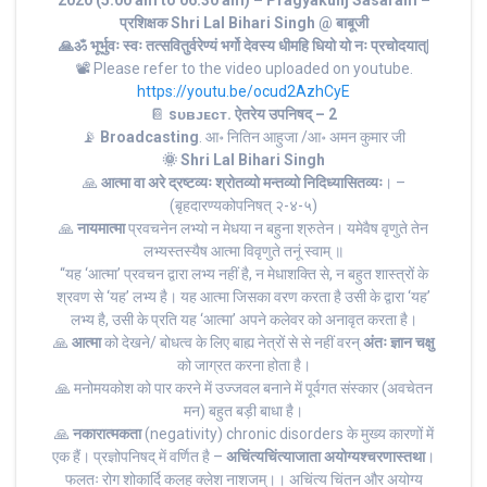
2020 (5:00 am to 06:30 am) – Pragyakunj Sasaram –
प्रशिक्षक Shri Lal Bihari Singh @ बाबूजी
🙏ॐ भूर्भुवः स्‍वः तत्‍सवितुर्वरेण्‍यं भर्गो देवस्य धीमहि धियो यो नः प्रचोदयात्‌|
📽 Please refer to the video uploaded on youtube.
https://youtu.be/ocud2AzhCyE
📔
sᴜʙᴊᴇᴄᴛ. ऐतरेय उपनिषद् – 2
📡
Broadcasting
. आ॰ नितिन आहुजा /आ॰ अमन कुमार जी
🌞 Shri Lal Bihari Singh
🙏
आत्मा वा अरे द्रष्टव्यः श्रोतव्यो मन्तव्यो निदिध्यासितव्यः
। –
(बृहदारण्यकोपनिषत् २-४-५)
🙏
नायमात्मा
प्रवचनेन लभ्यो न मेधया न बहुना श्रुतेन। यमेवैष वृणुते तेन
लभ्यस्तस्यैष आत्मा विवृणुते तनूं स्वाम्‌ ॥
“यह ‘आत्मा’ प्रवचन द्वारा लभ्य नहीं है, न मेधाशक्ति से, न बहुत शास्त्रों के
श्रवण से ‘यह’ लभ्य है। यह आत्मा जिसका वरण करता है उसी के द्वारा ‘यह’
लभ्य है, उसी के प्रति यह ‘आत्मा’ अपने कलेवर को अनावृत करता है।
🙏
आत्मा
को देखने/ बोधत्व के लिए बाह्य नेत्रों से से नहीं वरन्
अंतः ज्ञान चक्षु
को जाग्रत करना होता है।
🙏 मनोमयकोश को पार करने में उज्जवल बनाने में पूर्वगत संस्कार (अवचेतन
मन) बहुत बड़ी बाधा है।
🙏
नकारात्मकता
(negativity) chronic disorders के मुख्य कारणों में
एक हैं। प्रज्ञोपनिषद् में वर्णित है –
अचिंत्यचिंत्याजाता अयोग्यश्चरणास्तथा
।
फलतः रोग शोकार्दि कलह क्लेश नाशजम्।। अचिंत्य चिंतन और अयोग्य