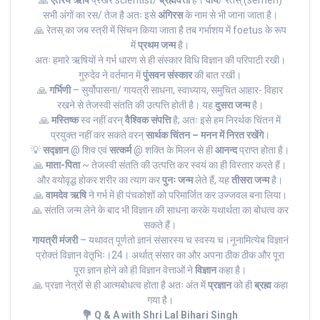
🙏
ऐतरेय ऋषि
प्रखर scientist/
ब्रह्मवेत्ता
हैं।
वीर्य
/ रेतस् (semen)
सभी अंगों का रस/ तेज है अतः इसे
अंगिरस
के नाम से भी जाना जाता है।
🙏 रेतस् का जब स्त्री में सिंचन किया जाता है तब गर्भाशय में foetus के रूप
में
प्रथम जन्म
है।
अतः हमारे ऋषियों ने गर्भ धारण से ही संस्कार विधि विज्ञान की‌ परिपाटी रखी।
गुरुदेव ने वर्तमान में
पुंसवन संस्कार
की बात रखी।
🙏
गर्भिणी
– सुर्योपासना/ गायत्री साधना, स्वाध्याय, समुचित आहार- विहार
रखने से तेजस्वी संतति की उत्पत्ति होती है। यह
दुसरा जन्म
है।
🙏
मस्तिष्क
स्व नहीं वरन्
वैश्विक संपत्ति
है; अतः इसे हम निरर्थक चिंतन में
प्रयुक्त नहीं कर सकते वरन्
सार्थक चिंतन – मनन में निरत रखेंगे
।
💡
सद्ज्ञान
@ शिव एवं
सत्कर्म
@ शक्ति के मिलन से ही
आनन्द
प्राप्त होता है।
🙏
माता-पिता
~ तेजस्वी संतति की उत्पत्ति कर स्वयं का ही विस्तार करते हैं।
और वयोवृद्ध होकर शरीर का त्याग कर
पुनः जन्म
लेते हैं, यह
तीसरा जन्म
है।
🙏
वामदेव ऋषि
ने गर्भ में ही पंचकोशों को परिमार्जित कर उज्जवल बना लिया।
🙏 संतति जन्म लेने के बाद भी विज्ञान की साधना करके यथार्थता का बोधत्व कर
सकते हैं।
गायत्री मंजरी
– यथावत् पूर्णतो ज्ञानं संसारस्य च स्वस्य च।नूनामित्येब विज्ञानं
प्रोक्तं विज्ञान वेतृभिः।24। अर्थात् संसार का और अपना ठीक ठीक और पूरा
पूरा ज्ञान होने को ही विज्ञान वेत्ताओं ने
विज्ञान
कहा है।
🙏 प्रज्ञा नेत्रों से ही आत्मबोधत्व होता है अतः अंत में
प्रज्ञान
को ही
ब्रह्म
कहा
गया है।
💐 Q & A with Shri Lal Bihari Singh