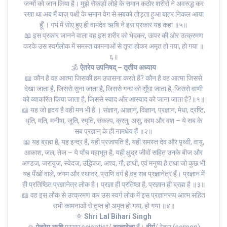
जन्मों को जान लिया है। मुझे सैकड़ों लोहे के समान कठोर शरीरों ने अवरुद्ध कर
रखा था अब मैं बाज़ पक्षी के समान वेग से सबको तोड़ता हुआ बाहर निकल आया
हूँ’। गर्भ में सोए हुए ही वामदेव ऋषि ने इस प्रकार यह कहा ॥५॥
📖 इस प्रकार जानने वाला वह इस शरीर को भेदकर, ऊपर की ओर उत्क्रमण
करके उस स्वर्गलोक में समस्त कामनाओं से तृप्त होकर अमृत हो गया, हो गया ॥
६॥
🕉
ऐतरेय उपनिषद् – तृतीय अध्याय
📖 कौन है वह आत्मा जिसकी हम उपासना करते हैं? कौन है वह आत्मा जिससे
देखा जाता है, जिससे सुना जाता है, जिससे गन्ध को सूँघा जाता है, जिससे वाणी
को व्याकरित किया जाता है, जिससे स्वाद और आस्वाद को जाना जाता है?॥१॥
📖 यह जो हृदय है वही मन भी है । संज्ञान्, आज्ञान्, विज्ञान, प्रज्ञान, मेधा, द्रष्टि,
धृति, मति, मनीषा, जूति, स्मृति, संकल्प, क्रतु, असु, काम और वश – ये सब के
सब प्रज्ञान् के ही नामधेय हैं ॥२॥
📖 यह ब्रह्म है, यह इन्द्र है, यही प्रजापति है, यही समस्त देव और पृथ्वी, वायु,
आकाश, जल, तेज – ये पाँच महाभूत है, यही क्षुद्र जीवों सहित उनके बीज और
अण्डज, जरायुज, स्वेदज, उद्भिज्ज, अश्व, गौ, हाथी, एवं मनुष्य है तथा जो कुछ भी
यह पँखों वाले, जंगम और स्थावर, प्राणि वर्ग हैं वह सब प्रज्ञानेत्र हैं। प्रज्ञान में
ही प्रतिष्ठित प्रज्ञानेत्र लोक है। प्रज्ञा ही प्रतिष्ठा है, प्रज्ञान ही ब्रह्म है ॥३॥
📖 वह इस लोक से उत्क्रमण कर उस स्वर्ग लोक में इस प्रज्ञानरूप आत्म सहित
सभी कामनाओं से तृप्त हो अमृत हो गया, हो गया ॥४॥
🌞
Shri Lal Bihari Singh