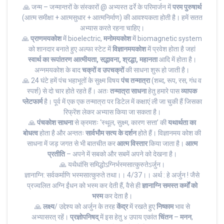
🙏 जन्म – जन्मान्तरों के संस्कारों @ अभ्यस्त ढर्रे के परिमार्जन में
परम पुरुषार्थ
(आत्म समीक्षा + आत्मसुधार + आत्मनिर्माण) की आवश्यकता होती है। हमें सतत
अभ्यास करते रहना चाहिए।
🙏
प्राणमयकोश
में bioelectric,
मनोमयकोश
में biomagnetic system
को शानदार बनाते हुए अल्फा स्टेट में
विज्ञानमयकोश
में प्रवेश होता है जहां
स्वार्थ का रूपांतरण आत्मीयता, सद्भावना, श्रद्धा, महानता
आदि में होता है।
अन्नमयकोश के बाद
चक्रों व उपचक्रों
की साधना शुरू हो जाती है।
🙏 24 घंटे हमें पंच भहाभूतों के सुक्ष्म विषय
पंच तन्मात्रा
(शब्द, रूप, रस, गंध व
स्पर्श) से दो चार होते रहते हैं। अतः
तन्मात्रा साधना
हेतु हमारे पास
व्यापक
प्लेटफार्म
है। पूर्व में एक एक तन्मात्रा पर डिटेल में कक्षाएं ली जा चुकी हैं जिसका
रिफ्रेंश लेकर अभ्यास किया जा सकता है।
🙏
पंचकोश साधना
से क्रमशः ‘स्थूल, सुक्ष्म, कारण सत्ता’ की
यथार्थता का
बोधत्व
होता है और अन्ततः
सार्वभौम सत्य के दर्शन
होते हैं। विज्ञानमय कोश की
साधना में जड़ जगत से भी बातचीत कर
आत्म विस्तार
किया जाता है।
आत्म
प्रतीति
– अपने में सबको और सबमें अपने को देखना है।
🙏 यथैधांसि समिद्धोऽग्निर्भस्मसात्कुरुतेऽर्जुन।
ज्ञानाग्नि: सर्वकर्माणि भस्मसात्कुरुते तथा।। 4/37।। अर्थ : हे अर्जुन ! जैसे
प्रज्वलित अग्नि ईंधन को भस्म कर देती हैं, वैसे ही
ज्ञानाग्नि समस्त कर्मों को
भस्म
कर देता है।
🙏
लक्ष्य
/ उद्देश्य को अर्जुन के तरह
केंद्र
में रखते हुए
निष्काम
भाव से
अभ्यासरत् रहें।
प्रज्ञोपनिषद्
में इस हेतु ४ उपाय एकांत
चिंतन
–
मनन
,