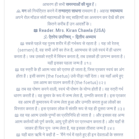
आचरण ही सभी
समस्याओं की मूल
हैं।
🙏
मन
को नियंत्रित करने में
तन्मात्रा साधना
रामवाण है। अहरह
स्वाध्याय
अपने रोल मॉडल संतों महात्माओं के सद् साहित्यों का अध्ययन कर देखें की हम
कितने करीब हैं उन आदर्शों के।
📖 Reader. Mrs. Kiran Chawla (USA)
🕉
ऐतरेय उपनिषद् – द्वितीय अध्याय
📖 सबसे पहले यह पुरुष शरीर में ही गर्भरूप से रहता है । यह जो रेतस्
(semen) है, वह सभी अंगों का तेज है, आत्मभाव से उसे स्वयं में ही धारण
करता है। जब उसको स्त्री में सिंचन करता है, तब उसको ही उत्पन्न करता है।
यही इसका पहला जन्म है ॥१॥
📖 वह स्त्री के ही आत्म भाव को प्राप्त हो जाता है, जिस प्रकार स्वयं का अंग
होता है। इसी कारण (the foetus) उसे पीड़ा नहीं देता। वह यहाँ आये हुए
उस आत्म का पालन करती है (the foetus)॥२॥
📖 तब वह पोषण करने वाली, स्वयं भी पोषण के योग्य होती है। वह स्त्री गर्भ
धारण करती है। वह कुमार के रूप में जन्म लेता है, उन्नति करता है। इस प्रकार
वह आत्म ही कुमाररूप में जन्म लेता हुआ और उन्नति करता हुआ लोकों का
विस्तार करता है। इस प्रकार लोक में संतति रूप से यह ही दूसरा जन्म है ॥३॥
📖 वह यह आत्म उसके पुण्यों का प्रतिनिधि हो जाता है । और इसका वह अन्य
आत्म कर्तव्यों को पूर्ण करके, आयु पूरी होने पर प्रस्थान करता है। और यहाँ से
जाकर ही फिर पुनः जन्म लेता है, यह इसका तीसरा जन्म है ॥४॥
📖 यही बात ऋषि ने कही है – ‘मैंने गर्भ में रहते हुए ही इन देवताओं के समस्त