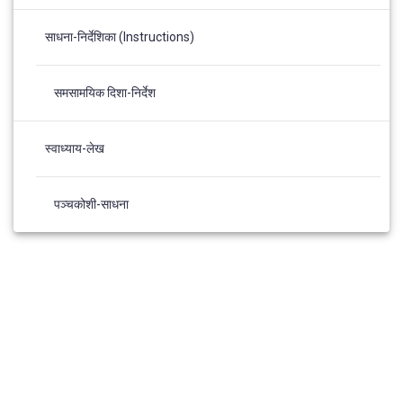
साधना-निर्देशिका (Instructions)
समसामयिक दिशा-निर्देश
स्वाध्याय-लेख
पञ्चकोशी-साधना