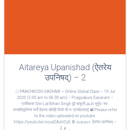
Aitareya Upanishad (ऐतरेय
उपनिषद्) – 2
🌕 PANCHKOSH SADHNA ~ Online Global Class – 19 Jul
2020 (5:00 am to 06:30 am) – Pragyakunj Sasaram –
प्रशिक्षक Shri Lal Bihari Singh @ बाबूजी 🙏ॐ भूर्भुवः स्‍वः
तत्‍सवितुर्वरेण्‍यं भर्गो देवस्य धीमहि धियो यो नः प्रचोदयात्‌| 📽 Please refer
to the video uploaded on youtube.
https://youtu.be/ocud2AzhCyE 📔 sᴜʙᴊᴇᴄᴛ. ऐतरेय उपनिषद् –
2 📡 …