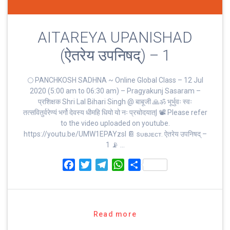
AITAREYA UPANISHAD
(ऐतरेय उपनिषद्) – 1
🌕 PANCHKOSH SADHNA ~ Online Global Class – 12 Jul
2020 (5:00 am to 06:30 am) – Pragyakunj Sasaram –
प्रशिक्षक Shri Lal Bihari Singh @ बाबूजी 🙏ॐ भूर्भुवः स्‍वः
तत्‍सवितुर्वरेण्‍यं भर्गो देवस्य धीमहि धियो यो नः प्रचोदयात्‌| 📽 Please refer
to the video uploaded on youtube.
https://youtu.be/UMW1EPAYzsI 📔 sᴜʙᴊᴇᴄᴛ. ऐतरेय उपनिषद् –
1 📡 …
F
T
T
W
S
a
w
e
h
h
c
i
l
a
a
e
t
e
t
r
b
t
g
s
e
Read more
o
e
r
A