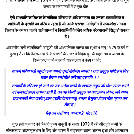
शोध पर लगाया है उसका 10% भी यदि वैज्ञानिक अध्यात्मवाद के शोध में लगाते तो आज तुम
संसार के महामानवों में से एक होते।
ऐसे आध्यात्मिक शिक्षक के लौकिक परिचय से अधिक महत्व का उनका आध्यात्मिक व
आत्मिकी के प्रगति का परिचय रहता है जो उनके प्रत्यक्ष मार्गदर्शन में पञ्चकोश साधना
विज्ञान के पथ पर चलने वाले साधकों व विद्यार्थियों के लिए अधिक प्रेरणादायी सिद्ध हो सकता
है।
आदरणीय श्री लालबिहारी ‘बाबूजी’ की आध्यात्मिक यात्रा का शुभारंभ सन् 1979 के वर्ष में
हुआ।जैसा कि पैङ्गल ऋषि के प्रश्नों के उत्तर में वैदिक युग के महानतम व आत्मा के
दिव्यद्रष्टा कवि ब्रह्मर्षि याज्ञवल्क्य ने कहा था कि:
सत्कर्म परिपाकतो बहूनां जन्म नामन्ते नृणां मोक्षेच्छा जायते। तदा सद्गुरु माश्रित्य चिर
काल सेवया बन्धं मोक्षं कश्चित् प्रयाति ।।
सत्कर्मों के परिपक्व हो जाने पर जब अनेक जन्मों के पश्चात् मनुष्य की मोक्ष प्राप्त करने
की बलवती इच्छा उत्पन्न होती है, तब वह किसी सद्गुरु का अवलम्बन लेकर, लंबे समय
तक उनकी सेवा करके (ज्ञान प्राप्ति के पश्चात्) बन्धन से मुक्त होकर मोक्ष प्राप्त कर
लेता है।
– पैङ्गल उपनिषद, अध्याय 2, मंत्र 18
कुछ इसी प्रकार की स्थिति पूज्य बाबूजी के समक्ष 1979 में रही और पूर्व जन्मों के
संस्कारवश आत्मानुसंधान के लिए अंत:करण में चक्रवात उठना आरम्भ हुआ और आत्मज्ञान