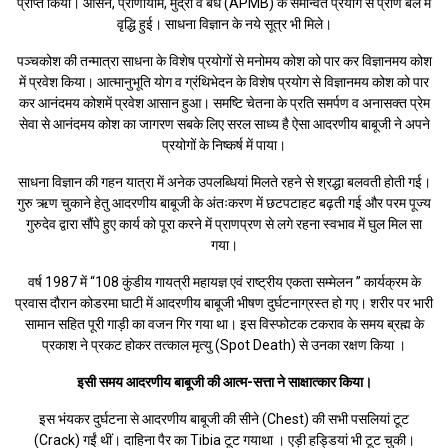
प्राप्त किया। आसन, प्राणायाम, मुद्रा व बंध (APMB) के समन्वित प्रयोग से प्राण बल में
वृद्धि हुई। साधना विज्ञान के नये सूत्र भी मिले।
पञ्चकोश की तन्मात्रा साधना के विशेष प्रयोगों से मनोमय कोश को पार कर विज्ञानमय कोश
में प्रवेश किया। आत्मानुभूति योग व ग्रंथिभेदन के विशेष प्रयोग से विज्ञानमय कोश को पार
कर आनंदमय कोशमें प्रवेश आसान हुआ। समष्टि चेतना के प्रति समर्पण व अनासक्त प्रेम
सेवा से आनंदमय कोश का जागरण सबके लिए सरल साध्य है ऐसा आदरणीय बाबूजी ने अपने
प्रयोगों के निष्कर्ष में पाया।
साधना विज्ञान की गहन यात्रा में अनेक उपलब्धियां मिलते रहने से श्रद्धा बलवती होती गई।
गुरु ऋण चुकाने हेतु आदरणीय बाबूजी के अंतःकरण में छटपटाहट बढ़ती गई और परम पूज्य
गुरुदेव द्वारा सौंपे हुए कार्य को पूरा करने में प्राणप्रण से लगे रहना स्वभाव में घुल मिल सा
गया।
वर्ष 1987 में “108 कुंडीय गायत्री महायज्ञ एवं राष्ट्रीय एकता सम्मेलन ” कार्यक्रम के
प्रवास दौरान कोडरमा घाटी में आदरणीय बाबूजी भीषण दुर्घटनाग्रस्त हो गए। शरीर पर भारी
सामान सहित पूरी गाड़ी का वजन गिर गया था। इस विस्फोटक टकराव के समय ब्रह्म के
प्रकाश ने प्रकट होकर तत्काल मृत्यु (Spot Death) से उनका रक्षण किया ‌।
इसी समय आदरणीय बाबूजी की आत्म-सत्ता ने साक्षात्कार किया।
इस भंयकर दुर्घटना से आदरणीय बाबूजी की सीने (Chest) की सभी पसलियां टूट
(Crack) गईं थीं। दाहिना पैर का Tibia टूट गयाथा । एड़ी हड्डियां भी टूट चुकी।