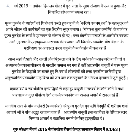
वर्ष 2019 – तपोवन हिमालय क्षेत्र में गुरु सत्ता के सूक्ष्म संरक्षण में प्रवास हुआ और
निर्धारित शोध कार्य सफल रहा।
पूज्य गुरुदेव के आदेशों को शिरोधार्य करते हुए बाबूजी ने “करिष्ये वचनम् तव” के महासूत्र को
अपने जीवन की कार्यशैली का एक केंद्रीय सूत्र बनाया। “योगस्थ कुरु कर्माणि” के तर्ज पर
पूज्य गुरुदेव के कार्य मे प्राणपन से संलग्न हो गए। परम वंदनीया माताजी के आशीर्वाद स्वरूप
आने गृहनगर में प्रज्ञाकुञ्ज आरण्यक की स्थापना की जिसमे पञ्चकोश योग विज्ञान के
प्रशिक्षण का अनवरत क्रम बाबूजी के मार्गदर्शन में चल रहा है।
आज जहां दिखावे और सस्ती लोकप्रियता पाने के लिए अनेकानेक आडम्बरी बाजीगरों व
अध्यात्म के व्यवसायीकरण से भारतीय समाज भर गया है वहीं आदरणीय बाबूजी ने परम पूज्य
गुरुदेव के सिद्धांतों पर चलते हुए निःस्वार्थ लोकसेवी की तरह प्राचीन ऋषियों द्वारा
अनुसंधानित पञ्चकोशी महाविद्या को जन जन तक पहुंचाने के भगीरथ प्रयास में जूटे हुए हैं।
बह्याडम्बरों व स्वार्थपरित प्रसिद्धियो से कहीं दूर बाबूजी भारतवर्ष के कोने कोने में तथा
पाश्चात्य व कुछ पौर्वात्य देशो तक मे पञ्चकोश का अलख जगाने में सफल रहे हैं।
मानवीय सत्ता के पांच कलेवरों (पञ्चकोश) को पूज्य गुरुदेव युगऋषि वेदमूर्ति पँ. श्रीराम शर्मा
आचार्य जी ने पांच अद्भुत खजाना कहा है। आदरणीय बाबूजी इस महाविद्या के वैश्विक स्तर
निष्णात आचार्य व वैज्ञानिक बनाने के लिए दृढ़प्रतिज्ञ हैं।
गुरु संरक्षण में वर्ष 2016 से पंचकोश रीसर्च केन्द्र सासाराम बिहार में ICDES (