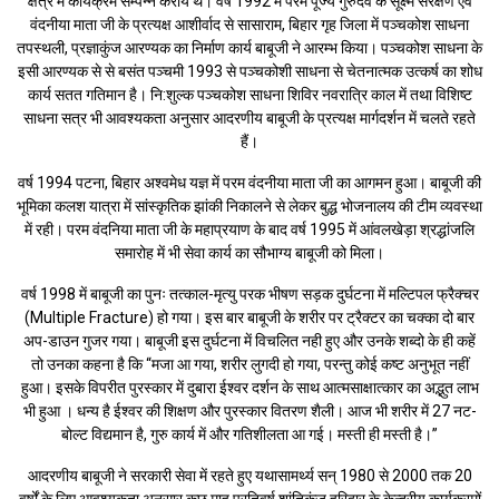
क्षेत्र में कार्यक्रम सम्पन्न कराये थे। वर्ष 1992 में परम पूज्य गुरुदेव के सूक्ष्म संरक्षण एवं
वंदनीया माता जी के प्रत्यक्ष आशीर्वाद से सासाराम, बिहार गृह जिला में पञ्चकोश साधना
तपस्थली, प्रज्ञाकुंज आरण्यक का निर्माण कार्य बाबूजी ने आरम्भ किया। पञ्चकोश साधना के
इसी आरण्यक से से बसंत पञ्चमी 1993 से पञ्चकोशी साधना से चेतनात्मक उत्कर्ष का शोध
कार्य सतत गतिमान है। नि:शुल्क पञ्चकोश साधना शिविर नवरात्रि काल में तथा विशिष्ट
साधना सत्र भी आवश्यकता अनुसार आदरणीय बाबूजी के प्रत्यक्ष मार्गदर्शन में चलते रहते
हैं।
वर्ष 1994 पटना, बिहार अश्वमेध यज्ञ में परम वंदनीया माता जी का आगमन हुआ। बाबूजी की
भूमिका कलश यात्रा में सांस्कृतिक झांकी निकालने से लेकर बुद्ध भोजनालय की टीम व्यवस्था
में रही। परम वंदनिया माता जी के महाप्रयाण के बाद वर्ष 1995 में आंवलखेड़ा श्रद्धांजलि
समारोह में भी सेवा कार्य का सौभाग्य बाबूजी को मिला।
वर्ष 1998 में बाबूजी का पुनः तत्काल-मृत्यु परक भीषण सड़क दुर्घटना में मल्टिपल फ्रैक्चर
(Multiple Fracture) हो गया। इस बार बाबूजी के शरीर पर ट्रैक्टर का चक्का दो बार
अप-डाउन गुजर गया। बाबूजी इस दुर्घटना में विचलित नही हुए और उनके शब्दो के ही कहें
तो उनका कहना है कि “मजा आ गया, शरीर लुगदी हो गया, परन्तु कोई कष्ट अनुभूत नहीं
हुआ। इसके विपरीत पुरस्कार में दुबारा ईश्वर दर्शन के साथ आत्मसाक्षात्कार का अद्भुत लाभ
भी हुआ ‌। धन्य है ईश्वर की शिक्षण और पुरस्कार वितरण शैली। आज भी शरीर में 27 नट-
बोल्ट विद्यमान है, गुरु कार्य में और गतिशीलता आ गई। मस्ती ही मस्ती है।”
आदरणीय बाबूजी ने सरकारी सेवा में रहते हुए यथासामर्थ्य सन् 1980 से 2000 तक 20
वर्षों के लिए आवश्यकता अनुसार कुछ माह प्रतिवर्ष शांतिकुंज हरिद्वार के केन्द्रीय कार्यक्रमों