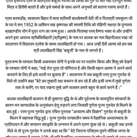
प्रति ईश्वरीय प्रेम से ओतप्रोत बाबूजी स्वयम को किसी का गुरु या संत नही प्रत्युत सच्चा
मित्र व हितैषी बताते हैं और इसे सबंधो के साथ अपने अनुभवों को बताना पसन्द करते हैं।
ग्राम बरमाडीह, सासाराम बिहार में माता श्रीमती बालकेश्वरी देवी जी व पिताश्री रामसुभग जी
के घर मे सन् 1952 के आश्विन माह कृष्णपक्ष की सप्तमी तिथि को रोहिणी नक्षत्र के पुण्यमय
ब्रह्माण्डीय योग में पुत्र रत्न का जन्म हुआ। आपके पितामह परम् वैष्णव भक्त थे और उन्हीने
अपने इष्ट आराध्य श्रीबाँकेबिहारी (श्रीकृष्ण) के नाम पर बालक का नाम बिहारीलाल रखा जो
कालान्तर में विद्यालय प्रवेश के समय लालबिहारी हो गया। आज उन्ही दैवी आत्मा को हम सब
श्री लालबिहारी सिंह ‘बाबूजी’ के नाम से जानते हैं।
पुत्रजन्म के पश्चात किसी अकस्मात योगी ने इनके घर पर पदार्पण किया और शिशु को देखने
के पश्चात योगी ने कहा, “माई तेरा पुत्र तो योगिराज है और किसी महान आत्मा ने अपने कार्य
करवाने के लिए ही इसे धरती पर बुलाया है”। कालान्तर में जब बाबूजी परम् पूज्य गुरुदेव से
मिले तो उन्होंने कहा “बेटे हम तुम्हारी रक्षा बचपन से कर रहे हैं और इसी जन्म में तुम्हे पूर्णता
तक ले चलेंगे, पर याद रखना तुम्हे आगे चलकर हमारे बहुत से कार्य करने हैं।”
बालक लालबिहारी बालपन से ही कुशाग्र बुद्धि के थे और पूर्वजन्म के सत्वपूरित संस्कारों के
कारण मन सत्यालोक के अनुसंधान हेतु तड़पने लगा जिसकी पूर्णता पूज्य गुरुदेव से मिलने के
बाद हुई। परम पूज्य गुरुदेव द्वारा रचित पुस्तक “अध्यात्म और विज्ञान” गुरुदेव से बाबूजी के
मिलन में सहायक सिद्ध हुई। पूज्य गुरुदेव तत्कालीन समय मे वैज्ञानिक अध्यात्मवाद के
प्रतिपादन में और सनातन संस्कृति के उन्नयन में अपने प्राण फूंक रहे थे। बाबूजी जब उनसे
मिले थे तो पूज्य गुरुदेव ने उनसे कहा था कि ” बेटे जितना परिश्रम तुमने भौतिक जगत के