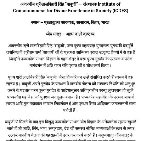
आदरणीय श्रीलालबिहारी सिंह “बाबूजी” – संस्थापक Institute of
Consciousness for Divine Excellence in Society (ICDES)
स्थान – प्रज्ञाकुञ्ज आरण्यक, सासाराम, बिहार, भारत
ध्येय मन्त्र – आत्मा वाऽरे द्रष्टव्य
:
आदरणीय श्री लालबिहारी सिंह ‘बाबूजी’, परम पूज्य महाप्राज्ञ युगद्रष्टा युगऋषि वेदमूर्ति
तपोनिष्ठ पँ. श्रीराम शर्मा ‘आचार्य’ जी के प्रत्यक्ष सान्निध्य प्राप्त उत्कृष्ट शिष्यों में से एक हैं
जिन्होंने पञ्चकोश साधना विज्ञान के गहन क्षेत्र में परम पूज्य गुरुदेव के प्रत्यक्ष व परोक्ष
मार्गदर्शन में अति गहन गति प्राप्त की व शोध कार्य किया।
पूज्य श्री लालबिहारी सिंह ‘बाबूजी’ जैसा कि परिजन उन्हें संबोधित करते हैं स्वयम में एक
रहस्य है। बाबूजी अपने गुरुदेव के संरक्षण में मानवीय चेतना की उच्चतर स्थिति को अनुभूत
करने के पश्चात परम पूज्य गुरुदेव के आदेशानुसार अतिप्राचीन परन्तु लुप्तप्राय हो चुकी
पञ्चकोश महाविद्या को पुनश्च जनसुलभ बनाया है। पञ्चकोश महाविद्या के प्रथम आचार्य
स्वयम आदि गुरु महाकाल भगवान शिवशंकर है और प्रथम शिष्य आदिमाता जगज्जननी माता
पार्वती हैं।
बाबूजी से मिलने के बाद इस विशुद्ध पञ्चकोश साधना योग विज्ञान के अनेकानेक रहस्य खुलते
जाते हैं जो जाति, लिंग, भाषा, सम्प्रदाय, देश की समस्त सीमित मान्यताओं के स्तर से ऊपर
उठकर मानवीय चेतना की गहराइयों में उतर कर कार्य करते हैं। मनुष्यमात्र जीवमात्र के