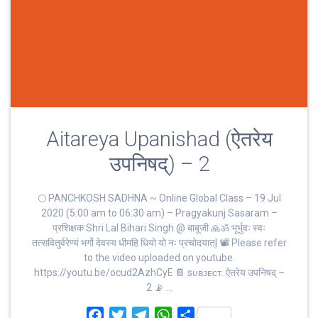
Aitareya Upanishad (ऐतरेय
उपनिषद्) – 2
🌕 PANCHKOSH SADHNA ~ Online Global Class – 19 Jul
2020 (5:00 am to 06:30 am) – Pragyakunj Sasaram –
प्रशिक्षक Shri Lal Bihari Singh @ बाबूजी 🙏ॐ भूर्भुवः स्‍वः
तत्‍सवितुर्वरेण्‍यं भर्गो देवस्य धीमहि धियो यो नः प्रचोदयात्‌| 📽 Please refer
to the video uploaded on youtube.
https://youtu.be/ocud2AzhCyE 📔 sᴜʙᴊᴇᴄᴛ. ऐतरेय उपनिषद् –
2 📡 …
F
T
T
W
S