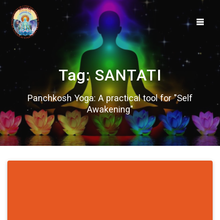
Skip
to
content
Tag:
SANTATI
Panchkosh Yoga: A practical tool for "Self
Awakening"