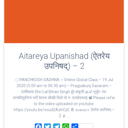
Aitareya Upanishad (ऐतरेय
उपनिषद्) – 2
🌕 PANCHKOSH SADHNA ~ Online Global Class – 19 Jul
2020 (5:00 am to 06:30 am) – Pragyakunj Sasaram –
प्रशिक्षक Shri Lal Bihari Singh @ बाबूजी 🙏ॐ भूर्भुवः स्‍वः
तत्‍सवितुर्वरेण्‍यं भर्गो देवस्य धीमहि धियो यो नः प्रचोदयात्‌| 📽 Please refer
to the video uploaded on youtube.
https://youtu.be/ocud2AzhCyE 📔 sᴜʙᴊᴇᴄᴛ. ऐतरेय उपनिषद् –
2 📡 …
F
T
T
W
S