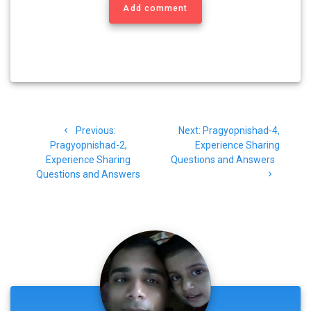
Add comment
Post
Previous
Next
Previous:
Next:
Pragyopnishad-4,
navigation
post:
post:
Pragyopnishad-2,
Experience Sharing
Experience Sharing
Questions and Answers
Questions and Answers