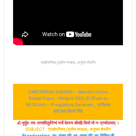
प्रज्ञोपनिषद् (तृतीय मण्डल), अनुभव शेयरिंग
PANCHKOSH SADHNA – Navratri Online
Global Class – 04 April 2022 (5:00 am to
06:30 am) – Pragyakunj Sasaram _ प्रशिक्षक
श्री लाल बिहारी सिंह
ॐ भूर्भुवः स्‍वः तत्‍सवितुर्वरेण्‍यं भर्गो देवस्य धीमहि धियो यो नः प्रचोदयात्‌ ।
SUBJECT: प्रज्ञोपनिषद् (तृतीय मण्डल), अनुभव शेयरिंग
Broadcasting: आ॰ अंकूर जी/ आ॰ अमन जी/ आ॰ नितिन जी