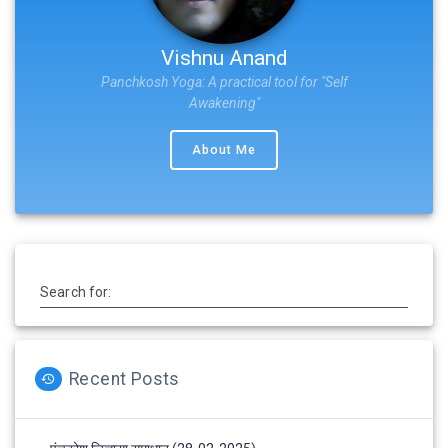
Vishnu Anand
Panchkosh Yoga: A practical tool for "Self
Awakening"
About Me
Search for:
Recent Posts