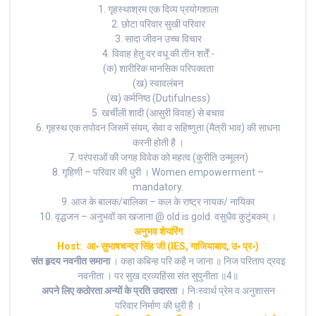
1. गृहस्थाश्रम एक दिव्य प्रयोगशाला
2. छोटा परिवार सुखी परिवार
3. सादा जीवन उच्च विचार
4. विवाह हेतु वर वधू की तीन शर्तें:-
(क) शारीरिक मानसिक परिपक्वता
(ख) स्वावलंबन
(ख) कर्मनिष्ठ (Dutifulness)
5. खर्चीली शादी (आसुरी विवाह) से बचाव
6. गृहस्थ एक तपोवन जिसमें संयम, सेवा व सहिष्णुता (मैत्री भाव) की साधना
करनी होती है ।
7. परंपराओं की जगह विवेक को महत्व (कुरीति उन्मूलन)
8. गृहिणी – परिवार की धुरी । Women empowerment –
mandatory.
9. आज के बालक/बालिका – कल के राष्ट्र नायक/ नायिका
10. वृद्धजन – अनुभवों का खजाना @ old is gold. वसुधैव कुटुंबकम् ।
अनुभव शेयरिंग
Host: आ॰ सुभाषचन्द्र सिंह जी (IES, गाजियाबाद, उ॰ प्र॰)
संत हृदय नवनीत समाना
। कहा कबिन्ह परि कहै न जाना ॥ निज परिताप द्रवइ
नवनीता । पर सुख द्रव्यहिंसा संत सुपुनीता ॥4॥
अपने लिए कठोरता अन्यों के प्रति उदारता
। निःस्वार्थ प्रेम व अनुशासन
परिवार निर्माण की धुरी है ।