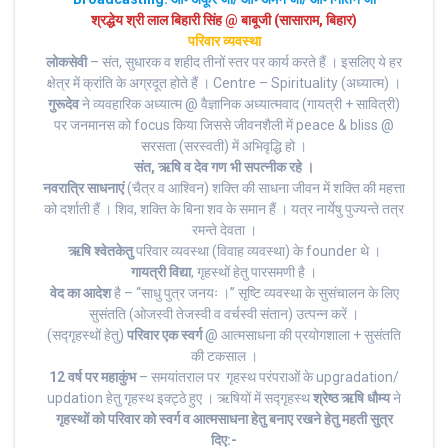
श्रद्धेय श्री लाल बिहारी सिंह @ बाबूजी (सासाराम, बिहार)
परिवार व्यवस्था
लोकसेवी
– संत, सुधारक व शहीद तीनों स्तर पर कार्य करते हैं । इसलिए ये हर
क्षेत्र में क्रांति के अग्रदूत होते हैं । Centre – Spirituality (अध्यात्म) ।
गुरूदेव
ने व्यवहारिक अध्यात्म @ वैज्ञानिक अध्यात्मवाद (गायत्री + सावित्री)
पर जनमानस को focus किया जिससे जीवनशैली में peace & bliss @
सरसता (सरस्वती) में अभिवृद्धि हो ।
संत, ऋषि व देव गण भी सपत्नीक रहे ।
नवरात्रि साधनाएं
(चैत्र व आश्विन) शक्ति की साधना जीवन में शक्ति की महत्ता
को दर्शाती हैं । शिव, शक्ति के बिना शव के समान हैं । यत्र नार्येषु पुज्यन्ते तत्र
रमन्ते देवता ।
ऋषि श्वेतकेतु
परिवार व्यवस्था (विवाह व्यवस्था) के founder थे ।
गायत्री विद्या
, गृहस्थों हेतु पारसमणी है ।
वेद का आदेश
है – “साधु पुत्र जनयः ‌।” सृष्टि व्यवस्था के सुसंचालन के लिए
सुसंतति (ओजस्वी तेजस्वी व वर्चस्वी संतान) उत्पन्न करें ।
(सद्गृहस्थों हेतु)
परिवार एक स्वर्ग
@ आत्मसाधना की प्रयोगशाला + सुसंतति
की टकसाल ।
12 वर्ष पर महाकुंभ
– समयांतराल पर गृहस्थ परंपराओं के upgradation/
updation हेतु गृहस्थ इक्ट्ठे हुए । ऋषियों में सद्गृहस्थ
श्रेष्ठ ऋषि धौम्य
ने
गृहस्थों को परिवार को स्वर्ग व आत्मसाधना हेतु बनाए रखने हेतु महती सुत्र
दिए:-