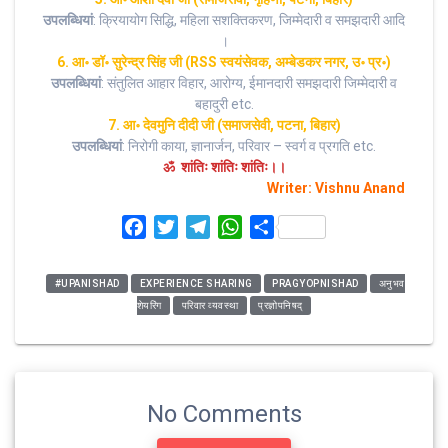
उपलब्धियां
: क्रियायोग सिद्धि, महिला सशक्तिकरण, जिम्मेदारी व समझदारी आदि
।
6. आ॰ डॉ॰ सुरेन्द्र सिंह जी (RSS स्वयंसेवक, अम्बेडकर नगर, उ॰ प्र॰)
उपलब्धियां
: संतुलित आहार विहार, आरोग्य, ईमानदारी समझदारी जिम्मेदारी व
बहादुरी etc.
7. आ॰ देवमुनि दीदी जी (समाजसेवी, पटना, बिहार)
उपलब्धियां
: निरोगी काया, ज्ञानार्जन, परिवार – स्वर्ग व प्रगति etc.
ॐ शांतिः शांतिः शांतिः।।
Writer: Vishnu Anand
F
T
T
W
S
a
w
e
h
h
c
i
l
a
a
#UPANISHAD
EXPERIENCE SHARING
PRAGYOPNISHAD
अनुभव
e
t
e
t
r
शेयरिंग
परिवार व्यवस्था
प्रज्ञोपनिषद्
b
t
g
s
e
o
e
r
A
o
r
a
p
k
m
p
No Comments