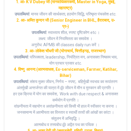
1. आ॰ K V Dubey जी (मानवाधिकारकर्मी, Master in Yoga, मुंबई,
महाराष्ट्र)
उपलब्धियां
: मानव जीवन की सार्थकता, हठयोग सिद्धि, परिष्कृत पंचकोश etc.
2. आ॰ अमित कुन्दन जी (Senior Engineer in BHL, हैदराबाद, उ॰
प्र॰)
उपलब्धियां
: स्वाध्याय शील, स्पष्ट दृष्टिकोण etc ।
लक्ष्य: जीवन में नियमितता का समावेश ।
अनुरोध: APMB की classes daily run करें ।
3. आ॰ लोकेश चौधरी जी (योगाचार्य, चित्तौड़गढ़, राजस्थान)
उपलब्धियां
: परिपक्वता, leadership, नियंत्रित मन, अनासक्त निष्काम भाव,
योग प्रचार प्रसार etc.
4. विष्णु आनन्द (आत्मसाधक, Ex-serviceman, Farmer, Katihar,
Bihar)
उपलब्धियां
: संशय मुक्त जीवन, निर्णय – स्पष्ट, बहिर्मुखी स्वभाव का रूपांतरण
अंतर्मुखी अन्तर्जगत की यात्रा में @ जीवन में मौन व मुस्कान की प्रगति ।
हर एक क्रिया में योग का समावेश, Work with due respect & अनासक्त
कर्मयोग में प्रगति ।
वांछनीयता में सहयोग व अवांछनीयता को किसी भी हाल में स्वीकार ना करना ।
जनसामान्य में आत्मीयता का विस्तार व स्वार्थी तत्वों की आंखों का कांटा ।
संतुलन में अभिवृद्धि ।
आत्मबोध व तत्त्वबोध @ अद्वैत पथ का पथिक ।
5. आ॰ आशा देवी जी (समाजसेवी, गृहिणी, पटना, बिहार)