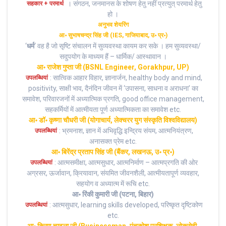
। संगठन, जनमानस के शोषण हेतु नहीं प्रत्युत् परमार्थ हेतु
सहकार + परमार्थ
हो ।
अनुभव शेयरिंग
आ॰ सुभाषचन्द्र सिंह जी (IES, गाजियाबाद, उ॰ प्र॰)
‘
धर्म
‘ वह है जो सृष्टि संचालन में सुव्यवस्था कायम कर सके ‌। हम सुव्यवस्था/
सदुपयोग के माध्यम हैं – धार्मिक/ आस्थावान ।
आ॰ राजेश गुप्ता जी (BSNL Engineer, Gorakhpur, UP)
: सात्विक आहार विहार, ज्ञानार्जन, healthy body and mind,
उपलब्धियां
positivity, साक्षी भाव, दैनंदिन जीवन में ‘उपासना, साधना व अराधना’ का
समावेश, परिवारजनों में अध्यात्मिक प्रगति, good office management,
सहकर्मियों में आत्मीयता पूर्ण अध्यात्मिकता का समावेश etc.
आ॰ डॉ॰ कृष्णा चौधरी जी (योगाचार्य, लेक्चरर युग संस्कृति विश्वविद्यालय)
: भ्रमनाश, ज्ञान में अभिवृद्धि इन्द्रिय संयम, आत्मनियंत्रण,
उपलब्धियां
अनासक्त प्रेम etc.
आ॰ बिरेंद्र प्रताप सिंह जी (बैंकर, लखनऊ, उ॰ प्र॰)
: आत्मसमीक्षा, आत्मसुधार, आत्मनिर्माण – आत्मप्रगति की ओर
उपलब्धियां
अग्रसर, ऊर्जावान, क्रियावान, संयमित जीवनशैली, आत्मीयतापूर्ण व्यवहार,
सहयोग व अध्यात्म में रूचि etc.
आ॰ रिंकी कुमारी जी (पटना, बिहार)
: आत्मसुधार, learning skills developed, परिष्कृत दृष्टिकोण
उपलब्धियां
etc.