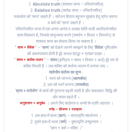
1.
Absolute truth
(शाश्वत सत्य – परिवर्तनशील)
2.
Relative truth
(सापेक्ष सत्य – परिवर्तनशील)
यथार्थता को ‘सत्य’ कहते हैं । सर्वजन हिताय बहुजन सुखाय हेतु श्रेय भावना
व कर्म को ‘सत्य’ कहते हैं ।
परिवर्तनशील जगत में एक अनंत आनंद व अथाह शांति वाली अपरिवर्तनशील
सत्ता विद्यमान है, जिससे सायुज्यता बनने (समर्पण + विलय + विसर्जन) से
शाश्वत सत्य का बोधत्व किया जा सकता है ।
“
” – ‘
सत्य
‘ को देखने जानने समझने के लिए ‘
विवेक
‘ दृष्टिकोण
सत्य + विवेक
की आवश्यकता होती है @ सजल श्रद्धा + प्रखर प्रज्ञा ।
“
” –
संयम
(इन्द्रिय + समय + विचार + अर्थ) @ तप से
संयम + कर्तव्य-पालन
शक्ति मिलती है । उस शक्ति को कर्तव्य-पालन में लगाया जाए ।
सार्वभौम कर्तव्य का युग्म
:-
1. स्वयं को जानना (
आत्मबोध
)
2. धरा को स्वर्ग बनाना (
तत्त्वबोध
)
‘
श्रम + मनोयोग
‘ से कार्य की गुणवत्ता बढ़ती जाती है और सफलता/ सिद्धि की
ओर कदम बढ़ते हैं ।
। अपने लिए कठोरता व अन्यों के प्रति उदारता ।
अनुशासन + अनुबंध
:
स्नेह – सौजन्य + पराक्रम
1. एक हाथ में माला (
ज्ञान
) – सत्प्रवृत्ति संवर्धनाय ।
2. दुसरे हाथ में भाला (
कर्म
) – दुष्प्रवृत्ति उन्मूलनाय ।
“ज्ञान + कर्म = भक्ति ‌।”