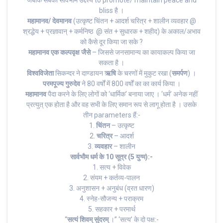
जबकि सबका सार्वभौम उद्देश्य to promote/ maintain peace and
bliss है ।
महामानव/ देवमानव
(उत्कृष्ट चिंतन + आदर्श चरित्र + शालीन व्यवहार @
श्रद्धेय + प्रज्ञावान् + कर्मनिष्ठ @ संत + सुधारक + शहीद) के अकाल/अभाव
को कैसे दूर किया जा सके ?
महामानव एक कल्पवृक्ष जैसे
– जिससे जनसामान्य का कायाकल्प किया जा
सकता है ।
विश्वविजेता
सिकन्दर ने दाण्डायन
ऋषि
के चरणों में मुकुट रखा (
समर्पण
) ।
परमपूज्य गुरुदेव
ने 80 वर्षों में 800 वर्षों का का कार्य किया ।
महामानव
पैदा करने के लिए लोगों को ‘धार्मिक’ बनाया जाए । ‘धर्म’ अनेक नहीं
प्रत्युत् एक होता है और वह सभी के लिए समान रूप से लागू होता है । उसके
तीन parameters हैं:-
1.
चिंतन
– उत्कृष्ट
2.
चरित्र
– आदर्श
3.
व्यवहार
– शालीन
सार्वभौम धर्म के 10 सूत्र (5 युग्म):-
1. सत्य + विवेक
2. संयम + कर्तव्य-पालन
3. अनुशासन + अनुबंध (व्रत धारण)
4. स्नेह-सौजन्य + पराक्रम
5. सहकार + परमार्थ
“
सत्यं शिवम् सुंदरम्
‌।” ‘सत्य’ के दो पक्ष:-