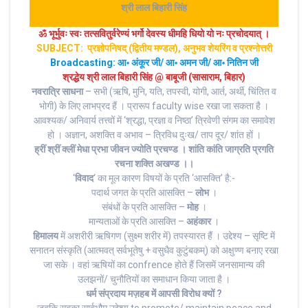
श्री लाल बिहारी सिंह
ॐ भूर्भुवः स्‍वः तत्‍सवितुर्वरेण्‍यं भर्गो देवस्य धीमहि धियो यो नः प्रचोदयात्‌ ।
SUBJECT: प्रज्ञोपनिषद् (द्वितीय मण्डल), अनुभव शेयरिंग व प्रश्नोत्तरी
Broadcasting: आ॰ अंकूर जी/ आ॰ अमन जी/ आ॰ नितिन जी
श्रद्धेय श्री लाल बिहारी सिंह @ बाबूजी (सासाराम, बिहार)
नवरात्रि साधना
– सभी (ऋषि, मुनि, यति, तपस्वी, योगी, आर्त, अर्थी, चिंतित व
भोगी) के लिए लाभप्रद हैं । प्रारूप faculty wise रखा जा सकता है ।
आवश्यक/ अनिवार्य तत्त्वों में ‘श्रद्धा, प्रज्ञा व निष्ठा’ त्रिवेणी संगम का समावेश
हो । अज्ञान, अशक्ति व अभाव – त्रिविध दुःख/ ताप दूर/ शांत हों ।
ह्रीं श्रीं क्लीं मेधा प्रभा जीवन ज्योति प्रचण्ड । शांति कांति जाग्रति प्रगति
रचना शक्ति अखण्ड ।।
‘
विवाद
‘ का मूल कारण विषयों के प्रति ‘आसक्ति’ है:-
पदार्थ जगत के प्रति आसक्ति –
लोभ
।
संबंधों के प्रति आसक्ति –
मोह
।
मान्यताओं के प्रति आसक्ति –
अहंकार
।
हिमालय
में अशरीरी ऋषिगण (सुक्ष्म शरीर में) तपस्यारत हैं । उद्देश्य – सृष्टि में
सनातन संस्कृति (आत्मवत् सर्वभूतेषु + वसुधैव कुटुंबकम्) को अक्षुण्ण बनाए रखा
जा सके । वहां ऋषियों का confrence होते हैं जिसमें जनसामान्य की
उलझनों/ चुनौतियों का समाधान किया जाता है ।
धर्म संप्रदाय मज़हब में आपसी विरोध क्यों ?