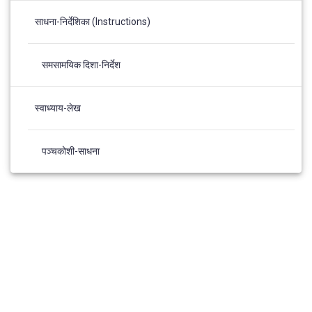
साधना-निर्देशिका (Instructions)
समसामयिक दिशा-निर्देश
स्वाध्याय-लेख
पञ्चकोशी-साधना