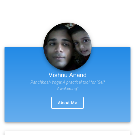
Vishnu Anand
Panchkosh Yoga: A practical tool for "Self
Awakening"
About Me