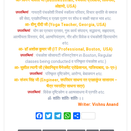
आ॰ किरण चावला जी (Businessman, पंचकोश प्रशिक्षक, लोकसेवी,
ओहायो, USA)
: गायत्री पंचकोशी रिसर्च स्कॉलर परिवार, विचार क्रांति से समाज
उपलब्धियां
की सेवा, प्रज्ञोपनिषद् व प्रज्ञा पुराण पर शोध व साक्षी सहज भाव etc.
आ॰ वीणु दीदी जी (Yoga Teacher, Georgia, USA)
: योग का प्रचार प्रसार, गुरू कार्य संपादन, सद्भावना, सहृदयता,
उपलब्धियां
आत्मीयता विस्तार, धैर्य, आत्मनियंत्रण, नीर क्षीर विवेक व पंचकोशी क्रियायोग
etc.
आ॰ डॉ अशोक कुमार जी (IT Professional, Boston, USA)
: पंचकोश सोसायटी रजिस्ट्रेशन in Boston, Regular
उपलब्धियां
classes being conducted व परिष्कृत पंचकोश etc.)
आ॰ सुशील त्यागी जी (सेवानिवृत्त मैनेजमेंट प्रोफ़ेशनल, गाजियाबाद, उ॰ प्र॰)
: परिष्कृत दृष्टिकोण, आरोग्य, बेबाकपन etc.
उपलब्धियां
आ॰ संजय सिंह जी (Engineer, सपरिवार साधना रत प्रज्ञाकुंज सासाराम –
चैत्र नवरात्रि साधना सत्र)
: विवेक दृष्टिकोण व आत्मसाधना में प्रगति etc.
उपलब्धियां
ॐ शांतिः शांतिः शांतिः।।
Writer: Vishnu Anand
F
T
T
W
S
a
w
e
h
h
c
i
l
a
a