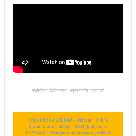
प्रज्ञोपनिषद् (द्वितीय मण्डल), अनुभव शेयरिंग व प्रश्नोत्तरी
PANCHKOSH SADHNA – Navratri Online
Global Class – 03 April 2022 (5:00 am to
06:30 am) – Pragyakunj Sasaram _ प्रशिक्षक