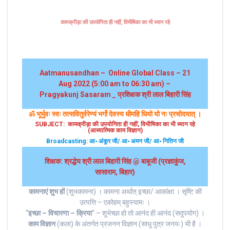
कामक्रीड़ा की उपयोगिता ही नहीं, विभीषिका का भी ध्यान रहे
Aatmanusandhan – Online Global Class – 21
Aug 2022 (5:00 am to 06:30 am) –
Pragyakunj Sasaram _ प्रशिक्षक श्री लाल बिहारी सिंह
ॐ भूर्भुवः स्‍वः तत्‍सवितुर्वरेण्‍यं भर्गो देवस्य धीमहि धियो यो नः प्रचोदयात्‌ ।
SUBJECT: कामक्रीड़ा की उपयोगिता ही नहीं, विभीषिका का भी ध्यान रहे
(आध्यात्मिक काम विज्ञान)
Broadcasting: आ॰ अंकूर जी/ आ॰ अमन जी/ आ॰ नितिन जी
शिक्षक: श्रद्धेय श्री लाल बिहारी सिंह @ बाबूजी (प्रज्ञाकुंज,
सासाराम, बिहार)
कामनाएं शुभ हों
(शुभकामना) । कामना अर्थात् इच्छा/ आकांक्षा । सृष्टि की
उत्पत्ति – एकोहम् बहुस्यामः ।
“
इच्छा – विचारणा – क्रिया
” – शुभेच्छा हो तो आनंद ही आनंद (सदुपयोग) ।
काम विज्ञान
(कला) के अंतर्गत प्रजनन विज्ञान (साधु पुत्र जनयः) भी है ।