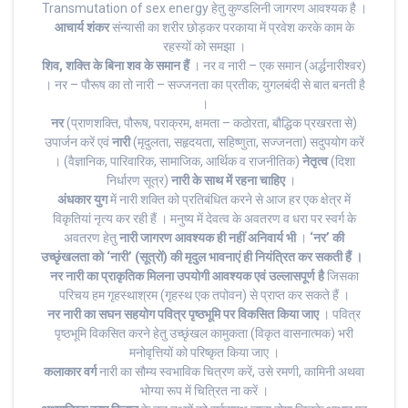
Transmutation of sex energy हेतु कुण्डलिनी जागरण आवश्यक है ।
आचार्य शंकर
संन्यासी का शरीर छोड़कर परकाया में प्रवेश करके काम के
रहस्यों को समझा ।
शिव, शक्ति के बिना शव के समान हैं
। नर व नारी – एक समान (अर्द्धनारीश्वर)
। नर – पौरूष का तो नारी – सज्जनता का प्रतीक; युगलबंदी से बात बनती है
।
नर
(प्राणशक्ति, पौरूष, पराक्रम, क्षमता – कठोरता, बौद्धिक प्रखरता से)
उपार्जन करें एवं
नारी
(मृदुलता, सहृदयता, सहिष्णुता, सज्जनता) सदुपयोग करें
। (वैज्ञानिक, पारिवारिक, सामाजिक, आर्थिक व राजनीतिक)
नेतृत्व
(दिशा
निर्धारण सूत्र)
नारी के साथ में रहना चाहिए
।
अंधकार युग
में नारी शक्ति को प्रतिबंधित करने से आज हर एक क्षेत्र में
विकृतियां नृत्य कर रही हैं । मनुष्य में देवत्व के अवतरण व धरा पर स्वर्ग के
अवतरण हेतु
नारी जागरण आवश्यक ही नहीं अनिवार्य भी
।
‘नर’ की
उच्छृंखलता को ‘नारी’ (सूत्रों) की मृदुल भावनाएं ही नियंत्रित कर सकती हैं ।
नर नारी का प्राकृतिक मिलना उपयोगी आवश्यक एवं उल्लासपूर्ण है
जिसका
परिचय हम गृहस्थाश्रम (गृहस्थ एक तपोवन) से प्राप्त कर सकते हैं ।
नर नारी का सघन सहयोग पवित्र पृष्ठभूमि पर विकसित किया जाए
। पवित्र
पृष्ठभूमि विकसित करने हेतु उच्छृंखल कामुकता (विकृत वासनात्मक) भरी
मनोवृत्तियों को परिष्कृत किया जाए ।
कलाकार वर्ग
नारी का सौम्य स्वभाविक चित्रण करें, उसे रमणी, कामिनी अथवा
भोग्या रूप में चित्रित ना करें ।