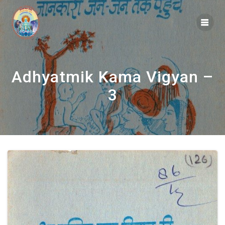
Skip
to
content
Adhyatmik Kama Vigyan –
3