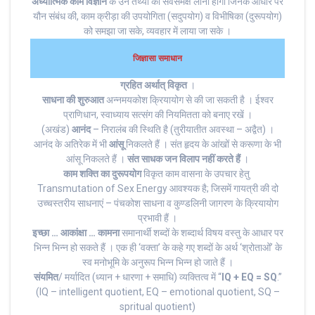
अध्यात्मिक काम विज्ञान
के उन तथ्यों‌ को सर्वसमक्ष लाना होगा जिनके आधार पर
यौन संबंध की, काम क्रीड़ा की उपयोगिता (सदुपयोग) व विभीषिका (दुरूपयोग)
को समझा जा सके, व्यवहार में लाया जा सके ।
जिज्ञासा समाधान
ग्रहित अर्थात् विकृत
।
साधना की शुरुआत
अन्नमयकोश क्रियायोग से की जा सकती है । ईश्वर
प्राणिधान, स्वाध्याय सत्संग की नियमितता को बनाए रखें ।
(अखंड)
आनंद
– निरालंब की स्थिति है (तुरीयातीत अवस्था – अद्वैत) ।
आनंद के अतिरेक में भी
आंसू
निकलते हैं । संत हृदय के आंखों से करूणा के भी
आंसू निकलते हैं ।
संत साधक जन विलाप नहीं करते हैं
।
काम शक्ति का दुरूपयोग
विकृत काम वासना के उपचार हेतु
Transmutation of Sex Energy आवश्यक है; जिसमें गायत्री की दो
उच्चस्तरीय साधनाएं – पंचकोश साधना व कुण्डलिनी जागरण के क्रियायोग
प्रभावी हैं ।
इच्छा … आकांक्षा … कामना
समानार्थी शब्दों के शब्दार्थ विषय वस्तु के आधार पर
भिन्न भिन्न हो सकते हैं । एक ही ‘वक्ता’ के कहे गए शब्दों के अर्थ ‘श्रोताओं’ के
स्व मनोभूमि के अनुरूप भिन्न भिन्न हो जाते हैं ।
संयमित
/ मर्यादित (ध्यान + धारणा + समाधि) व्यक्तित्व में “
IQ + EQ = SQ
.”
(IQ – intelligent quotient, EQ – emotional quotient, SQ –
spritual quotient)