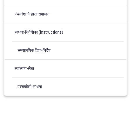
पंचकोश जिज्ञासा समाधान
साधना-निर्देशिका (Instructions)
समसामयिक दिशा-निर्देश
स्वाध्याय-लेख
पञ्चकोशी-साधना