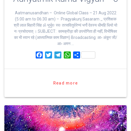
Aatmanusandhan – Online Global Class – 21 Aug 2022
(5:00 am to 06:30 am) – Pragyakunj Sasaram _ प्रशिक्षक
श्री लाल बिहारी सिंह ॐ भूर्भुवः स्‍वः तत्‍सवितुर्वरेण्‍यं भर्गो देवस्य धीमहि धियो यो
नः प्रचोदयात्‌ । SUBJECT: कामक्रीड़ा की उपयोगिता ही नहीं, विभीषिका
का भी ध्यान रहे (आध्यात्मिक काम विज्ञान) Broadcasting: आ॰ अंकूर जी/
आ॰ अमन …
F
T
T
W
S
a
w
e
h
h
c
i
l
a
a
e
t
e
t
r
b
t
g
s
e
Read more
o
e
r
A
o
r
a
p
k
m
p