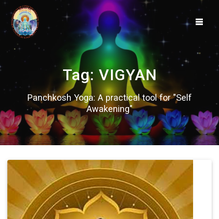
Skip
to
content
Tag:
VIGYAN
Panchkosh Yoga: A practical tool for "Self
Awakening"