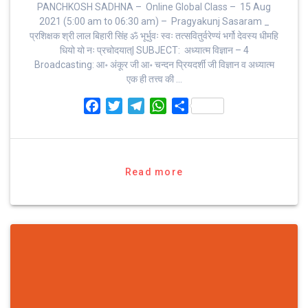
PANCHKOSH SADHNA – Online Global Class – 15 Aug
2021 (5:00 am to 06:30 am) – Pragyakunj Sasaram _
प्रशिक्षक श्री लाल बिहारी सिंह ॐ भूर्भुवः स्‍वः तत्‍सवितुर्वरेण्‍यं भर्गो देवस्य धीमहि
धियो यो नः प्रचोदयात्‌| SUBJECT: अध्यात्म विज्ञान – 4
Broadcasting: आ॰ अंकूर जी आ॰ चन्दन प्रियदर्शी जी विज्ञान व अध्यात्म
एक ही तत्त्व की …
F
T
T
W
S
a
w
e
h
h
c
i
l
a
a
e
t
e
t
r
b
t
g
s
e
Read more
o
e
r
A
o
r
a
p
k
m
p