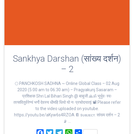
Sankhya Darshan (सांख्य दर्शन)
– 2
🌕 PANCHKOSH SADHNA ~ Online Global Class – 02 Aug
2020 (5:00 am to 06:30 am) – Pragyakunj Sasaram –
प्रशिक्षक Shri Lal Bihari Singh @ बाबूजी 🙏ॐ भूर्भुवः स्‍वः
तत्‍सवितुर्वरेण्‍यं भर्गो देवस्य धीमहि धियो यो नः प्रचोदयात्‌| 📽 Please refer
to the video uploaded on youtube.
https://youtu.be/aKyw6s4RZOA 📔 sᴜʙᴊᴇᴄᴛ. सांख्य दर्शन – 2
📡 …
F
T
T
W
S