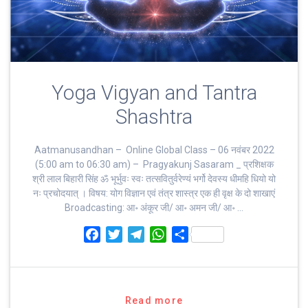
Yoga Vigyan and Tantra
Shashtra
Aatmanusandhan – Online Global Class – 06 नवंबर 2022
(5:00 am to 06:30 am) – Pragyakunj Sasaram _ प्रशिक्षक
श्री लाल बिहारी सिंह ॐ भूर्भुवः स्‍वः तत्‍सवितुर्वरेण्‍यं भर्गो देवस्य धीमहि धियो यो
नः प्रचोदयात्‌ । विषय: योग विज्ञान एवं तंत्र शास्त्र एक ही वृक्ष के दो शाखाएं
Broadcasting: आ॰ अंकूर जी/ आ॰ अमन जी/ आ॰ …
F
T
T
W
S
a
w
e
h
h
c
i
l
a
a
e
t
e
t
r
b
t
g
s
e
Read more