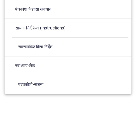
पंचकोश जिज्ञासा समाधान
साधना-निर्देशिका (Instructions)
समसामयिक दिशा-निर्देश
स्वाध्याय-लेख
पञ्चकोशी-साधना