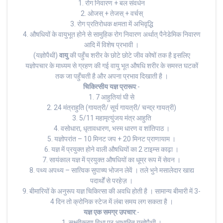
1. रोग निवारण + बल संवर्धन
2. ओजस् + तेजस् + वर्चस्
3. रोग प्रतिरोधक क्षमता में अभिवृद्धि
4. औषधियों के वायुभूत होने से सामुहिक रोग निवारण अर्थात् पैनेडेमिक निवारण
आदि में विशेष प्रभावी ।
(यज्ञोपैथी)
वायु
की पहुँच शरीर के छोटे छोटे जीव कोषों तक है इसलिए
यज्ञोपचार के माध्यम से ग्रहण की गई वायु भूत औषधि शरीर के समस्त घटकों
तक जा पहुँचती है और अपना प्रभाव दिखाती है ।
चिकित्सीय यज्ञ प्रारूप
:-
1. 7 आहुतियां घी से
2. 24 मंत्राहुति (गायत्री/ सूर्य गायत्री/ चन्द्र गायत्री)
3. 5/11 महामृत्युंजय मंत्र आहुति
4. वसोधारा, धृतावधारण, भस्म धारण व शांतिपाठ ।
5. यज्ञोपरांत – 10 मिनट जप + 20 मिनट प्राणायाम ।
6. यज्ञ में प्रयुक्त होने वाली औषधियों का 2 टाइम्स काढ़ा ।
7. सायंकाल यज्ञ में प्रयुक्त औषधियों का धूम्र रूप में सेवन ।
8. पथ्य अपथ्य – सात्विक सुपाच्य भोजन लेवें । तले भुने मसालेदार खाद्य
पदार्थों से परहेज़ ।
9. बीमारियों के अनुरूप यज्ञ चिकित्सा की अवधि होती है । सामान्य बीमारी में 3-
4 दिन तो क्रोनिक स्टेज में लंबा समय लग सकता है ।
यज्ञ एक समग्र उपचार
:-
1. सुक्ष्मीकरण विधा पर आधारित यज्ञोपैथी ।