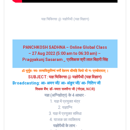
यज्ञ चिकित्सा @ यज्ञोपैथी (यज्ञ विज्ञान)
PANCHKOSH SADHNA – Online Global Class
– 27 Aug 2022 (5:00 am to 06:30 am) –
Pragyakunj Sasaram _ प्रशिक्षक श्री लाल बिहारी सिंह
ॐ भूर्भुवः स्‍वः तत्‍सवितुर्वरेण्‍यं भर्गो देवस्य धीमहि धियो यो नः प्रचोदयात्‌ ।
SUBJECT: यज्ञ चिकित्सा @ यज्ञोपैथी (यज्ञ विज्ञान)
Broadcasting: आ॰ अमन जी/ आ॰ अंकुर जी/ आ॰ नितिन जी
शिक्षक बैंच: डॉ॰ ममता सक्सैना जी (नोएडा, NCR)
यज्ञ (अग्निहोत्र) के 4 आधार
:-
1. यज्ञ में प्रयुक्त मंत्र
2. यज्ञाग्नि
3. यज्ञ में प्रयुक्त समिधा
4. याजक का व्यक्तित्व
यज्ञोपैथी के लाभ
:-