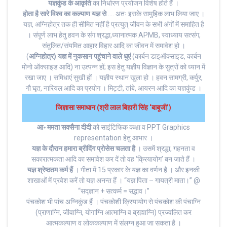
यज्ञकुंड के आकृति
का निर्धारण प्रयोजन विशेष होते हैं ।
होता है सारे विश्व का कल्याण यज्ञ से
…. अतः इसके सामुहिक लाभ लिया जाए ।
यज्ञ, अग्निहोत्र तक ही सीमित नहीं है प्रत्युत् जीवन के सभी अंगों में समाहित है
। संपूर्ण लाभ हेतु हवन के संग श्रद्धा,ध्यानात्मक APMB, स्वाध्याय सत्संग,
संतुलित/संयमित आहार विहार आदि का जीवन में समावेश हो ।
(
अग्निहोत्र) यज्ञ में नुकसान पहुंचाने वाले धुएं
(कार्बन डाइऑक्साइड, कार्बन
मोनो ऑक्साइड आदि) ना उत्पन्न हों; इस हेतु यज्ञीय विज्ञान के सुत्रों को ध्यान में
रखा जाए । समिधाएं सुखी हों । यज्ञीय स्थान खुला हो । हवन‌ सामग्री, कर्पुर,
गौ घृत, नारियल आदि का प्रयोग । मिट्टी, तांबे, आयरन आदि का यज्ञकुंड ।
जिज्ञासा समाधान (श्री लाल बिहारी सिंह ‘बाबूजी’)
आ॰ ममता सक्सैना दीदी
को साइंटिफिक कक्षा व PPT Graphics
representation हेतु आभार ।
यज्ञ के दौरान हमारा ब्रीदिंग प्रोसेस चलता है
। उसमें श्रद्धा, गहनता व
सकारात्मकता आदि का समावेश कर दें तो वह ‘क्रियायोग’ बन जाते हैं ।
यज्ञ श्रेष्ठतम कर्म हैं
। गीता में 15 प्रकार के यज्ञ का वर्णन है । और इनकी
शाखाओं में प्रवेश करें तो यज्ञ अनन्त हैं । “यज्ञ पिता – गायत्री माता।” @
“सद्ज्ञान + सत्कर्म = सद्भाव।”
पंचकोश भी पांच अग्निकुंड हैं । पंचकोशी क्रियायोग से पंचकोश की पंचाग्नि
(प्राणाग्नि, जीवाग्नि, योगाग्नि आत्माग्नि व ब्रह्माग्नि) प्रज्वलित कर
आत्मकल्याण व लोककल्याण में संलग्न हुआ जा सकता है ।