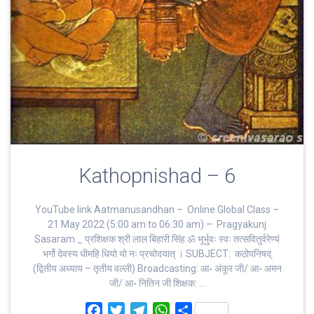
Kathopnishad – 6
YouTube link Aatmanusandhan – Online Global Class –
21 May 2022 (5:00 am to 06:30 am) – Pragyakunj
Sasaram _ प्रशिक्षक श्री लाल बिहारी सिंह ॐ भूर्भुवः स्‍वः तत्‍सवितुर्वरेण्‍यं
भर्गो देवस्य धीमहि धियो यो नः प्रचोदयात्‌ । SUBJECT: कठोपनिषद्
(द्वितीय अध्याय – तृतीय वल्ली) Broadcasting: आ॰ अंकूर जी/ आ॰ अमन
जी/ आ॰ नितिन जी शिक्षक: …
F
T
T
W
S