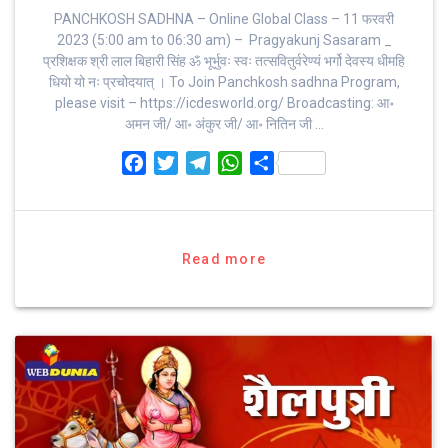
PANCHKOSH SADHNA – Online Global Class – 11 फरवरी
2023 (5:00 am to 06:30 am) – Pragyakunj Sasaram _
प्रशिक्षक श्री लाल बिहारी सिंह ॐ भूर्भुवः स्‍वः तत्‍सवितुर्वरेण्‍यं भर्गो देवस्य धीमहि
धियो यो नः प्रचोदयात्‌ । To Join Panchkosh sadhna Program,
please visit – https://icdesworld.org/ Broadcasting: आ॰
अमन जी/ आ॰ अंकुर जी/ आ॰ नितिन जी …
F
T
T
W
S
a
w
e
h
h
c
i
l
a
a
e
t
e
t
r
b
t
g
s
e
Read more
o
e
r
A
o
r
a
p
k
m
p