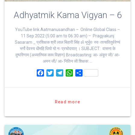
Adhyatmik Kama Vigyan – 6
YouTube link Aatmanusandhan – Online Global Class –
11 Sep 2022 (5:00 am to 06:30 am) – Pragyakunj
Sasaram _ प्रशिक्षक श्री लाल बिहारी सिंह ॐ भूर्भुवः स्‍वः तत्‍सवितुर्वरेण्‍यं
भर्गो देवस्य धीमहि धियो यो नः प्रचोदयात्‌ । SUBJECT: वासना के
दुष्परिणाम (अध्यात्मिक काम विज्ञान) Broadcasting: आ॰ अंकूर जी/ आ॰
अमन जी/ आ॰ नितिन जी शिक्षक: …
F
T
T
W
S
a
w
e
h
h
c
i
l
a
a
e
t
e
t
r
b
t
g
s
e
Read more
o
e
r
A
o
r
a
p
k
m
p