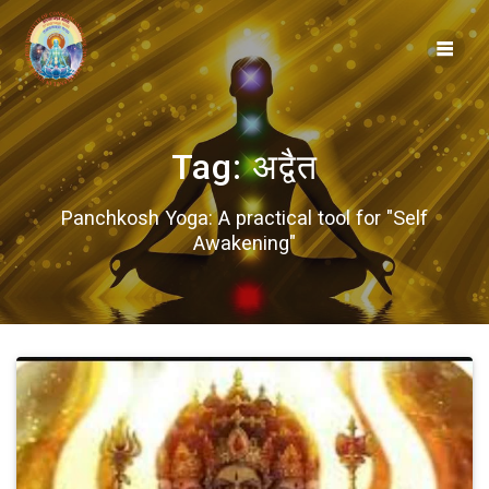
Skip
to
content
Tag:
अद्वैत
Panchkosh Yoga: A practical tool for "Self
Awakening"