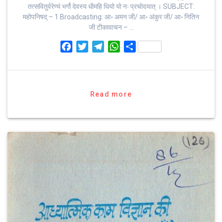
तत्‍सवितुर्वरेण्‍यं भर्गो देवस्य धीमहि धियो यो नः प्रचोदयात्‌ । SUBJECT:
महोपनिषद् – 1 Broadcasting: आ॰ अमन जी/ आ॰ अंकुर जी/ आ॰ नितिन
जी टीकावाचन – …
F
T
T
W
S
a
w
e
h
h
c
i
l
a
a
e
t
e
t
r
b
t
g
s
e
Read more
o
e
r
A
o
r
a
p
k
m
p