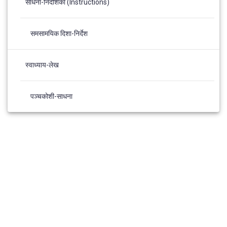
साधना-निर्देशिका (Instructions)
समसामयिक दिशा-निर्देश
स्वाध्याय-लेख
पञ्चकोशी-साधना