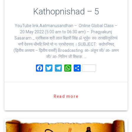
Kathopnishad – 5
YouTube link Aatmanusandhan – Online Global Class –
20 May 2022 (5:00 am to 06:30 am) – Pragyakunj
Sasaram _ प्रशिक्षक श्री लाल बिहारी सिंह ॐ भूर्भुवः स्‍वः तत्‍सवितुर्वरेण्‍यं
भर्गो देवस्य धीमहि धियो यो नः प्रचोदयात्‌ । SUBJECT: कठोपनिषद्
(द्वितीय अध्याय – द्वितीय वल्ली) Broadcasting: आ॰ अंकूर जी/ आ॰ अमन
जी/ आ॰ नितिन जी शिक्षक: …
F
T
T
W
S
a
w
e
h
h
c
i
l
a
a
e
t
e
t
r
b
t
g
s
e
Read more
o
e
r
A
o
r
a
p
k
m
p