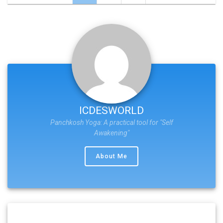
navigation
ICDESWORLD
Panchkosh Yoga: A practical tool for "Self
Awakening"
About Me