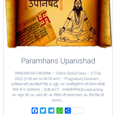
Paramhans Upanishad
PANCHKOSH SADHNA – Online Global Class – 27 Feb
2022 (5:00 am to 06:30 am) – Pragyakunj Sasaram _
प्रशिक्षक श्री लाल बिहारी सिंह ॐ भूर्भुवः स्‍वः तत्‍सवितुर्वरेण्‍यं भर्गो देवस्य धीमहि
धियो यो नः प्रचोदयात्‌ । SUBJECT: परमहंसोपनिषद् Broadcasting:
आ॰ अंकूर जी/ आ॰ अमन जी/ आ॰ नितिन जी भावार्थ वाचन: आ॰ रीता सिंह जी
(दरभंगा, …
F
T
T
W
S