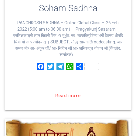
Soham Sadhna
PANCHKOSH SADHNA – Online Global Class – 26 Feb
2022 (5:00 am to 06:30 am) – Pragyakunj Sasaram _
प्रशिक्षक श्री लाल बिहारी सिंह ॐ भूर्भुवः स्‍वः तत्‍सवितुर्वरेण्‍यं भर्गो देवस्य धीमहि
धियो यो नः प्रचोदयात्‌ । SUBJECT: सोऽहं साधना Broadcasting: आ॰
अमन जी/ आ॰ अंकुर जी/ आ॰ नितिन जी आ॰ अनिरूद्घ चौहान जी (बैंगलोर,
कर्नाटक) …
F
T
T
W
S
a
w
e
h
h
c
i
l
a
a
e
t
e
t
r
b
t
g
s
e
Read more
o
e
r
A
o
r
a
p
k
m
p