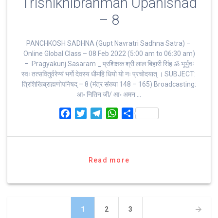
Trishikhibrahman Upanishad
– 8
PANCHKOSH SADHNA (Gupt Navratri Sadhna Satra) –
Online Global Class – 08 Feb 2022 (5:00 am to 06:30 am)
– Pragyakunj Sasaram _ प्रशिक्षक श्री लाल बिहारी सिंह ॐ भूर्भुवः
स्‍वः तत्‍सवितुर्वरेण्‍यं भर्गो देवस्य धीमहि धियो यो नः प्रचोदयात्‌ । SUBJECT:
त्रिशिखिब्राह्मणोपनिषद् – 8 (मंत्र संख्या 148 – 165) Broadcasting:
आ॰ नितिन जी/ आ॰ अमन …
F
T
T
W
S
a
w
e
h
h
c
i
l
a
a
e
t
e
t
r
b
t
g
s
e
Read more
o
e
r
A
o
r
a
p
k
m
p
Posts
Page
Page
Page
1
2
3