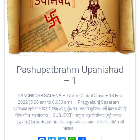
Pashupatbrahm Upanishad
– 1
PANCHKOSH SADHNA – Online Global Class – 13 Feb
2022 (5:00 am to 06:30 am) – Pragyakunj Sasaram _
प्रशिक्षक श्री लाल बिहारी सिंह ॐ भूर्भुवः स्‍वः तत्‍सवितुर्वरेण्‍यं भर्गो देवस्य धीमहि
धियो यो नः प्रचोदयात्‌ । SUBJECT: पाशुपत ब्रह्मोपनिषद् (पूर्व काण्ड –
३२ मंत्र) Broadcasting: आ॰ अंकूर जी/ आ॰ अमन जी/ आ॰ नितिन जी
भावार्थ …