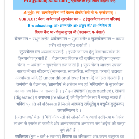
Pragyakunj Sasaram _ प्रशिक्षक श्री लाल बिहारी सिंह
ॐ भूर्भुवः स्‍वः तत्‍सवितुर्वरेण्‍यं भर्गो देवस्य धीमहि धियो यो नः प्रचोदयात्‌ ।
SUBJECT: चेतन, अचेतन एवं सुपरचेतन मन – 2 (सुपरचेतन मन का परिचय)
Broadcasting: आ॰ अमन जी/ आ॰ अंकुर जी/ आ॰ नितिन जी
शिक्षक बैंच: आ॰ गोकुल मुन्द्रा जी (कलकत्ता, प॰ बंगाल)
चेतन मन
– स्थूल शरीर,
अचेतन मन
– सूक्ष्म शरीर व
सुपरचेतन मन
– कारण
शरीर को प्रभावित करते हैं ।
सुपरचेतन मन
अध्यात्म परक है । इसके जागरण हेतु विज्ञानमयकोश के
क्रियायोग प्रभावी हैं । चेतनात्मक विकास की क्रमिक प्रक्रिया क्रमशः
चेतन – अचेतन – सुपरचेतन तक जाती हैं । सुपर चेतन जागरण उपरांत
साधक में भाव संवेदनाएं (सज्जनता, सहकारिता, सहिष्णुता, परमार्थ, उदारता
आत्मीयता आदि @ unconditional love form में) जाग्रत दिखती हैं ।
‘
कर्मयोग
‘ से चेतन मन, ‘
ज्ञानयोग
‘ से अचेतन मन एवं ‘
भक्तियोग
‘ से सुपरचेतन
मन जागरण किया जा सकता है । इसे हम
उपासना
(approached),
साधना
(digested) व
अराधना
(realised) की त्रिवेणी के रूप में समझ सकते हैं ।
‘
भक्ति
‘ प्रगति की परिपक्वता है जिसमें
आत्मवत् सर्वभूतेषु व वसुधैव कुटुंबकम्
का सम्मिलन
है ।
(अंतःकरण/ चेतना) ‘
मन
‘ की परतों को खोलने की प्रभावी प्रक्रिया मनोकोश
साधना से प्रारंभ हो जाती है और आनंदमयकोश अनावरण संग ‘अद्वैत’ की यात्रा
पूर्ण होती हैं ।
व्यक्तित्व
(गुण + कर्म + स्वभाव)
विकास
का परिष्करण अंतःकरण चतुष्टय का