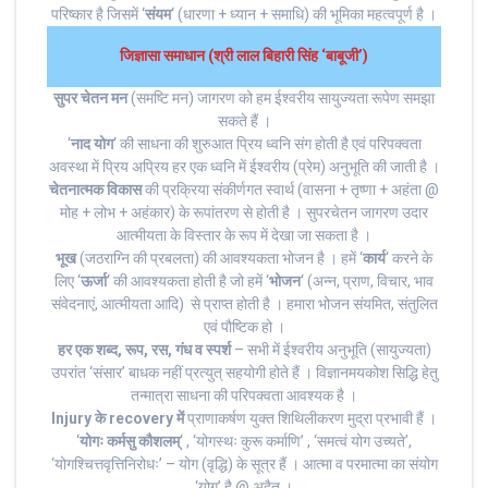
परिष्कार है जिसमें ‘
संयम
‘ (धारणा + ध्यान + समाधि) की भूमिका महत्वपूर्ण है ।
जिज्ञासा समाधान (श्री लाल बिहारी सिंह ‘बाबूजी’)
सुपर चेतन मन
(समष्टि मन) जागरण को हम ईश्वरीय सायुज्यता रूपेण समझा
सकते हैं ।
‘
नाद योग
‘ की साधना की शुरुआत प्रिय ध्वनि संग होती है एवं परिपक्वता
अवस्था में प्रिय अप्रिय हर एक ध्वनि में ईश्वरीय (प्रेम) अनुभूति की जाती है ।
चेतनात्मक विकास
की प्रक्रिया संकीर्णगत स्वार्थ (वासना + तृष्णा + अहंता @
मोह + लोभ + अहंकार) के रूपांतरण से होती है । सुपरचेतन जागरण उदार
आत्मीयता के विस्तार के रूप में देखा जा सकता है ।
भूख
(जठराग्नि की प्रबलता) की आवश्यकता भोजन है । हमें ‘
कार्य
‘ करने के
लिए ‘
ऊर्जा
‘ की आवश्यकता होती है जो हमें ‘
भोजन
‘ (अन्न, प्राण, विचार, भाव
संवेदनाएं, आत्मीयता आदि) से प्राप्त होती है । हमारा भोजन संयमित, संतुलित
एवं पौष्टिक हो ।
हर एक शब्द, रूप, रस, गंध व स्पर्श
– सभी में ईश्वरीय अनुभूति (सायुज्यता)
उपरांत ‘संसार’ बाधक नहीं प्रत्युत् सहयोगी होते हैं । विज्ञानमयकोश सिद्धि हेतु
तन्मात्रा साधना की परिपक्वता आवश्यक है ।
Injury के recovery में
प्राणाकर्षण युक्त शिथिलीकरण मुद्रा प्रभावी हैं ।
‘
योगः कर्मसु कौशलम्
‘ , ‘योगस्थः कुरू कर्माणि’ , ‘समत्वं योग उच्यते’,
‘योगश्चित्तवृत्तिनिरोधः’ – योग (वृद्धि) के सूत्र हैं । आत्मा व परमात्मा का संयोग
‘योग’ है @ अद्वैत ।