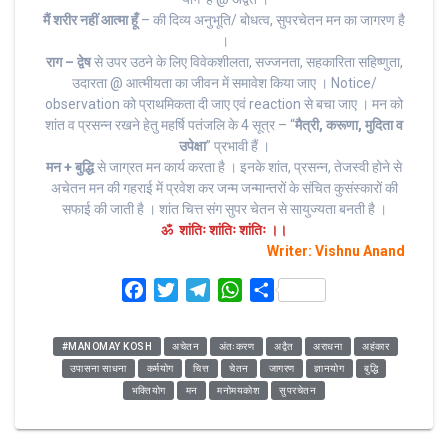
मैं शरीर नहीं आत्मा हूँ
– की दिव्य अनुभूति/ बोधत्व, सुपरचेतन मन का जागरण है
।
राग – द्वेष
से उपर उठने के लिए विवेकशीलता, सज्जनता, सहकारिता सहिष्णुता,
उदारता @ आत्मीयता का जीवन में समावेश किया जाए । Notice/
observation को प्राथमिकता दी जाए एवं reaction से बचा जाए । मन को
शांत व प्रसन्न रखने हेतु महर्षि पतंजलि के 4 सूत्र – “
मैत्री, करूणा, मुदिता व
उपेक्षा
” प्रभावी हैं ।
मन + बुद्धि
से जाग्रत मन कार्य करता है । इनके शांत, प्रसन्न, तेजस्वी होने से
अचेतन मन की गहराई में प्रवेश कर जन्म जन्मान्तरों के संचित कुसंस्कारों की
सफाई की जाती है । शांत चित्त संग सुपर चेतन से सायुज्यता बनती है ।
ॐ शांतिः शांतिः शांतिः ।।
Writer: Vishnu Anand
F
T
T
W
S
a
w
e
h
h
c
i
l
a
a
#MANOMAY KOSH
अचेतन
अंतःकरण
अद्वैत
अराधना
अहंकार
e
t
e
t
r
उपासना साधना
कर्मयोग
चित्त
चेतन
जागरण
ज्ञानयोग
बुद्धि
b
t
g
s
e
भक्तियोग
मन
मनोमयकोश
सुपरचेतन
o
e
r
A
o
r
a
p