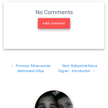
k
m
p
No Comments
Add comment
Post
Previous
Next
Previous:
Atharvaveda
Next:
Adhyatmik Kama
navigation
post:
post:
Aatmsukta Vidya
Vigyan – Introduction