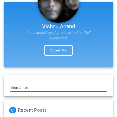
Vishnu Anand
Panchkosh Yoga: A practical tool for "Self
Awakening"
About Me
Search for:
Recent Posts