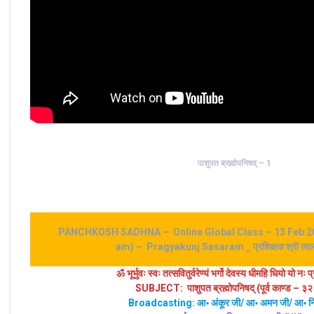
पाशुपत ब्रह्मोपनिषद् – 1
PANCHKOSH SADHNA – Online Global Class – 13 Feb 20
am) – Pragyakunj Sasaram _ प्रशिक्षक श्री लाल ब
ॐ भूर्भुवः स्‍वः तत्‍सवितुर्वरेण्‍यं भर्गो देवस्य धीमहि धियो यो नः 
SUBJECT: पाशुपत ब्रह्मोपनिषद् (पूर्व काण्ड – ३२ 
Broadcasting: आ॰ अंकूर जी/ आ॰ अमन जी/ आ॰ न