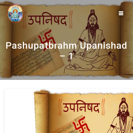
Skip
to
content
Pashupatbrahm Upanishad
– 1