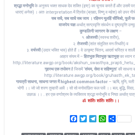
श्रद्धा मनोभूमि
के अनुरूप भक्त साधक देव शक्ति (इष्ट) का चुनाव करते हैं और उसमें परब
धाराएं अनेक) । अतः interpretation में त्रिदेव (ब्रह्मा, विष्णु व महेश) को उपर न
सब सधै, सब साधै सब जाय । रहिमन मूलहिं सींचिबो, फूलै 
वाजपेय यज्ञ
अर्थात् सत्प्रवृत्ति संवर्धन व दुष्प्रवृत्ति उन
कुण्डलिनी जागरण के लक्षण
–
१.
ओजस्वी
(स्वस्थ शरीर),
२.
तेजस्वी
(शांत संतुलित मनःस्थिति) व
३.
वर्चस्वी
(उदार भक्ति भाव) होते हैं । वे उत्कृष्ट चिंतन, आदर्श चरित्र व शाली
आहार संयम में –
हितभुक मितभुक् ऋतभुक्
का ध्यान र
http://literature.awgp.org/book/akshun_swasthya_prapti_het
गृहस्थ एक तपोवन
है जिसमें ‘
संयम, सेवा व सहिष्णुता
‘ की साधना क
http://literature.awgp.org/book/gruhasth_ek_t
गायत्री साधना, साधना जगत में highest common factor
– ऋषि, मुनि, यती 
भोगी ।। जो जो शरण तुम्हारी आवें । सो सो मनोवांछित फल पावें ।। बल, बुद्धि, विद्
उछाऊ ।। .. हर एक वर्णाश्रम के व्यक्तित्व श्रद्धा मनोभूमि व निष्ठा अर्थात् पात्
ॐ शांतिः शांतिः शांतिः।।
F
T
T
W
S
a
w
e
h
h
c
i
l
a
a