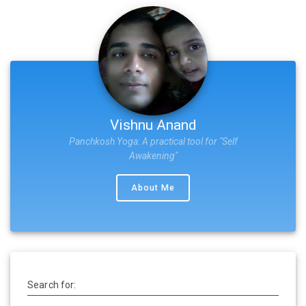
Vishnu Anand
Panchkosh Yoga: A practical tool for "Self
Awakening"
About Me
Search for: