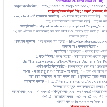
भावार्थ वाचन: आ॰ किरण चावला जी (UK)
पाशुपत ब्रह्मोपनिषद्
– http://literature.awgp.org/book/upanish
श्रद्धेय श्री लाल बिहारी सिंह @ बाबूजी (सासाराम, बि
Tough tasks भी प्राणायाम अन्तर्गत हैं ।
आ॰ किरण दीदी इंग्लैंड प्रवास में हैं । 
दीदी, मध्य रात्रि भावार्थ वाचन कर रहीं हैं । दीदी को 
गायत्री स्मृति
– http://literature.awgp.org/book/Super_Scie
“भूः भुवः और स्वः ये तीन लोक हैं, उन तीनों लोकों में ॐ (प्रणव) ब्रह्म व्याप्त है । जो 
वास्तव में ज्ञानी है ।
“
एकोऽहम् बहुस्याम
।” मेरा परिचय क्या पूछ रहे – http://literature.awg
परमात्मा की 2 प्रमुख शक्तियां
:-
1.
भाव चेतना
/ परा प्रकृति – गायत्री विद्या अन्तर्
2.
पदार्थ चेतना
/ अपरा प्रकृति – सावित्री साधना अन्तर्गत (कु
http://literature.awgp.org/book/Gayatri_Sadhana_Se_Ku
अघोर अर्थात् त्रिगुणातीतं
– जिनमें त्रिगुण (सत् रज व तम) साम्या
“हं-सः ~ मैं वह ही हूं ।”
तथा
“सोऽहं – वह मैं ही हूं ।”
– दोनों भाव जीव व ब्र
जीवः शिवः शिवो जीवः स जीवः केवलः शिवः । तुषेण बद्धो व्रीहिः स्यात्
यज्ञोपवीत संस्कार
– http://literature.awgp.org/book/sans
“
जन्मना जायते शूद्रः संस्कारवान् द्विज उच्यते
॥”
नाद साधना
(हर एक वाणी में ब्रह्म) +
बिन्दु साधना
(हर एक रूप में ब्रह्म) +
कला साधन
वर्तन्ते …) =
सर्वखल्विदं ब्रह्म
। अद्वैत भाव @ एकत्व में ही 
अश्वमेध यज्ञ
अर्थात् ब्रह्मज्ञान का फैलाव ।
जिज्ञासा समाधान