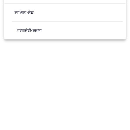
स्वाध्याय-लेख
पञ्चकोशी-साधना
© 2026 Panchkosh Sadhana. Built using WordPress and the
Materialis Theme