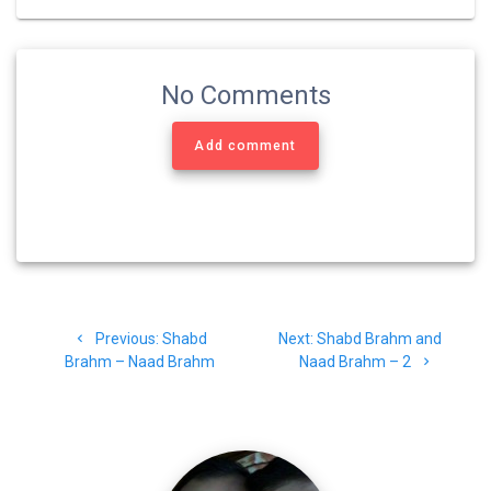
k
m
p
No Comments
Add comment
Post
Previous
Next
Previous:
Shabd
Next:
Shabd Brahm and
navigation
post:
post:
Brahm – Naad Brahm
Naad Brahm – 2