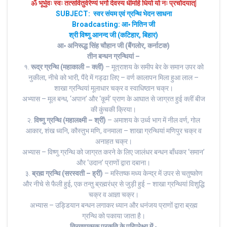
ॐ भूर्भुवः स्‍वः तत्‍सवितुर्वरेण्‍यं भर्गो देवस्य धीमहि धियो यो नः प्रचोदयात्‌|
SUBJECT: स्वर संयम एवं ग्रन्थि भेदन‌ साधना
Broadcasting: आ॰ नितिन जी
श्री विष्णु आनन्द जी (कटिहार, बिहार)
आ॰ अनिरूद्ध सिंह चौहान जी (बैंगलोर, कर्नाटक)
तीन बन्धन ग्रन्थियां –
१.
रूद्र ग्रन्थि (महाकाली – क्लीं)
– मूत्राशय के समीप बेर के समान उपर को
नुकीला, नीचे को भारी, पैंदे में गड्ढा लिए – वर्ण कालापन मिला हुआ लाल –
शाखा ग्रन्थियां मूलाधार चक्र व स्वाधिष्ठान चक्र।
अभ्यास – मूल बन्ध, ‘अपान’ और ‘कूर्म’ प्राण के आघात से जाग्रत हुई क्लीं बीज
की कुंचकी क्रिया।
२.
विष्णु ग्रन्थि (महालक्ष्मी – श्रीं)
– अमाशय के उर्ध्व भाग में नील वर्ण, गोल
आकार, शंख ध्वनि, कौस्तुभ मणि, वनमाला – शाखा ग्रन्थियां मणिपुर चक्र व
अनाहत चक्र।
अभ्यास – विष्णु ग्रन्थि को जाग्रत करने के लिए जालंधर बन्धन बाँधकर ‘समान’
और ‘उदान’ प्राणों द्वारा दबाना।
३.
ब्रह्म ग्रन्थि (सरस्वती – ह्रीं)
– मस्तिष्क मध्य केन्द्र में उपर से चतुष्कोण
और नीचे से फैली हुई, एक तन्तु ब्रह्मरंध्र से जुड़ी हुई – शाखा ग्रन्थियां विशुद्धि
चक्र व आज्ञा चक्र।
अभ्यास – उड्डियान बन्धन लगाकर ध्यान और धनंजय प्राणों द्वारा ब्रह्म
ग्रन्थि को पकाया जाता है।
त्रिगुणात्मक प्रकृति के परिप्रेक्ष्य में
:-