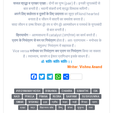
सजल श्रद्धा व प्रखर प्रज्ञा
। दोनों का युग्म (pair) है। इनकी जुगलबंदी से
बात बनती है। भवानी शंकरौ वन्दे श्रद्धा विश्वास रूपिणौ।
अपने लिए कठोरता व दूसरों के लिए उदारता
का सूत्र हमें kind hearted
बनाता है व जीवन में सादगी का समावेश करता है।
सादा जीवन व उच्च विचार @ तप व योग @ आत्मशोधन व परमार्थ के युगलबंदी
से बात बनती है।
क्रियायोग
– आत्मसाधना में catalyst (उत्प्रेरक) का कार्य करते हैं।
प्राण के नियंत्रण से मन पर नियंत्रण
होता है। अतः प्राणायाम – मनोभाव के
संतुलन/ नियंत्रण में सहायक हैं।
Vice versa
मनोभाव पर नियंत्रण कर प्राण पर नियंत्रण
किया जा सकता
है। स्वाध्याय, सत्संग व ईश्वर प्राणिधान इसके साधन हैं।
ॐ शांतिः शांतिः शांतिः।।
Writer: Vishnu Anand
F
T
T
W
S
a
w
e
h
h
c
i
l
a
a
#VIGYANMAY KOSH
BRAHMA
CHAKRA
GRANTHI
IDA
e
t
e
t
r
NADI
PINGLA
PRANA
RUDRA
SANYAM
SUSHUUMNA
b
t
g
s
e
SWAR
VISHNU
इड़ा
ग्रन्थि
चक्र
नाड़ी
पिंगला
प्राण
o
e
r
A
ब्रह्मा
रूद्र
विज्ञानमय कोश
विष्णु
संयम
सुषुम्ना
स्वर
o
r
a
p