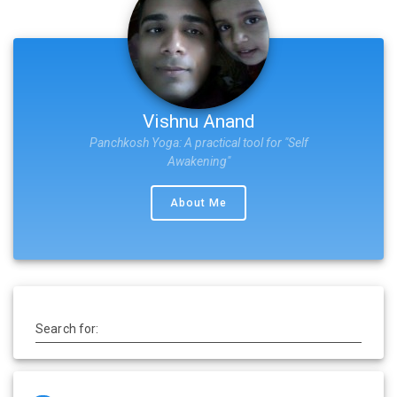
Vishnu Anand
Panchkosh Yoga: A practical tool for "Self
Awakening"
About Me
Search for: