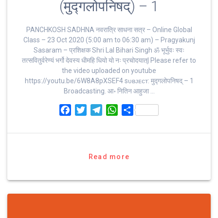
(मुद्गलोपनिषद्) – 1
PANCHKOSH SADHNA नवरात्रि साधना सत्र – Online Global
Class – 23 Oct 2020 (5:00 am to 06:30 am) – Pragyakunj
Sasaram – प्रशिक्षक Shri Lal Bihari Singh ॐ भूर्भुवः स्‍वः
तत्‍सवितुर्वरेण्‍यं भर्गो देवस्य धीमहि धियो यो नः प्रचोदयात्‌| Please refer to
the video uploaded on youtube
https://youtu.be/6W8A8pXSEF4 sᴜʙᴊᴇᴄᴛ: मुद्गलोपनिषद् – 1
Broadcasting. आ॰ नितिन आहुजा …
F
T
T
W
S
a
w
e
h
h
c
i
l
a
a
e
t
e
t
r
b
t
g
s
e
Read more
o
e
r
A
o
r
a
p
k
m
p