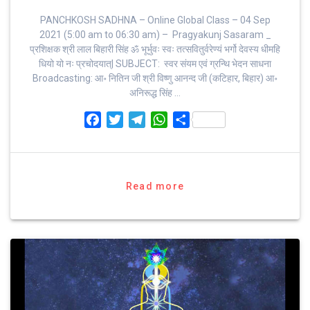
PANCHKOSH SADHNA – Online Global Class – 04 Sep
2021 (5:00 am to 06:30 am) – Pragyakunj Sasaram _
प्रशिक्षक श्री लाल बिहारी सिंह ॐ भूर्भुवः स्‍वः तत्‍सवितुर्वरेण्‍यं भर्गो देवस्य धीमहि
धियो यो नः प्रचोदयात्‌| SUBJECT: स्वर संयम एवं ग्रन्थि भेदन‌ साधना
Broadcasting: आ॰ नितिन जी श्री विष्णु आनन्द जी (कटिहार, बिहार) आ॰
अनिरूद्ध सिंह …
F
T
T
W
S
a
w
e
h
h
c
i
l
a
a
e
t
e
t
r
b
t
g
s
e
Read more
o
e
r
A
o
r
a
p
k
m
p