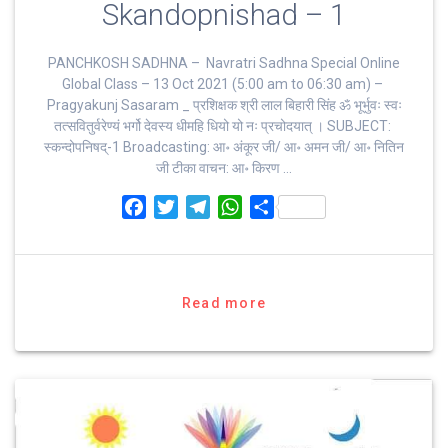
Skandopnishad – 1
PANCHKOSH SADHNA – Navratri Sadhna Special Online
Global Class – 13 Oct 2021 (5:00 am to 06:30 am) –
Pragyakunj Sasaram _ प्रशिक्षक श्री लाल बिहारी सिंह ॐ भूर्भुवः स्‍वः
तत्‍सवितुर्वरेण्‍यं भर्गो देवस्य धीमहि धियो यो नः प्रचोदयात्‌ । SUBJECT:
स्कन्दोपनिषद्-1 Broadcasting: आ॰ अंकूर जी/ आ॰ अमन जी/ आ॰ नितिन
जी टीका वाचन: आ॰ किरण …
F
T
T
W
S
a
w
e
h
h
c
i
l
a
a
e
t
e
t
r
b
t
g
s
e
Read more
o
e
r
A
o
r
a
p
k
m
p