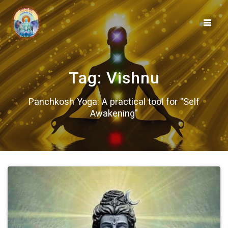
Skip
to
content
Tag:
Vishnu
Panchkosh Yoga: A practical tool for "Self
Awakening"