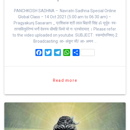
PANCHKOSH SADHNA – Navratri Sadhna Special Online
Global Class – 14 Oct 2021 (5:00 am to 06:30 am) –
Pragyakunj Sasaram _ प्रशिक्षक श्री लाल बिहारी सिंह ॐ भूर्भुवः स्‍वः
तत्‍सवितुर्वरेण्‍यं भर्गो देवस्य धीमहि धियो यो नः प्रचोदयात्‌ । Please refer
to the video uploaded on youtube. SUBJECT: स्कन्दोपनिषद्-2
Broadcasting: आ॰ अंकूर जी/ आ॰ अमन …
F
T
T
W
S
a
w
e
h
h
c
i
l
a
a
e
t
e
t
r
b
t
g
s
e
Read more
o
e
r
A
o
r
a
p
k
m
p