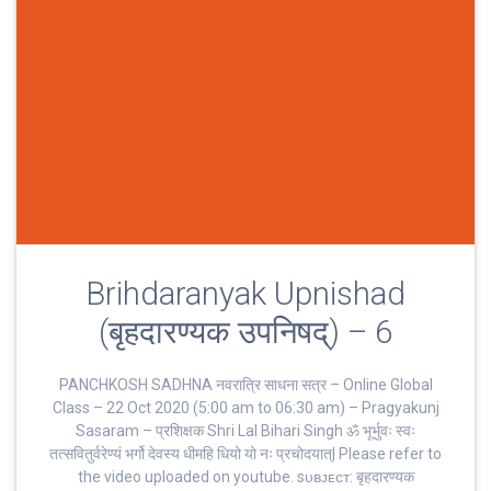
Brihdaranyak Upnishad
(बृहदारण्यक उपनिषद्) – 6
PANCHKOSH SADHNA नवरात्रि साधना सत्र – Online Global
Class – 22 Oct 2020 (5:00 am to 06:30 am) – Pragyakunj
Sasaram – प्रशिक्षक Shri Lal Bihari Singh ॐ भूर्भुवः स्‍वः
तत्‍सवितुर्वरेण्‍यं भर्गो देवस्य धीमहि धियो यो नः प्रचोदयात्‌| Please refer to
the video uploaded on youtube. sᴜʙᴊᴇᴄᴛ: बृहदारण्यक