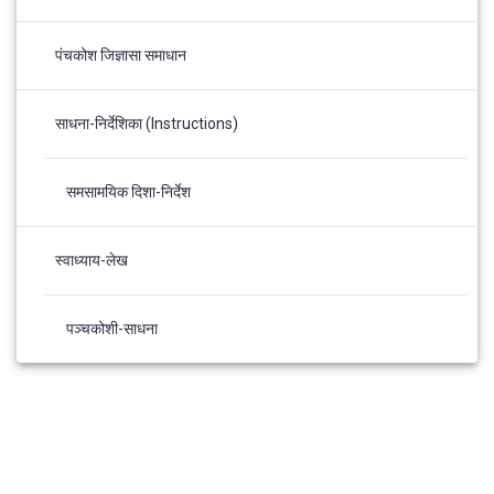
पंचकोश जिज्ञासा समाधान
साधना-निर्देशिका (Instructions)
समसामयिक दिशा-निर्देश
स्वाध्याय-लेख
पञ्चकोशी-साधना