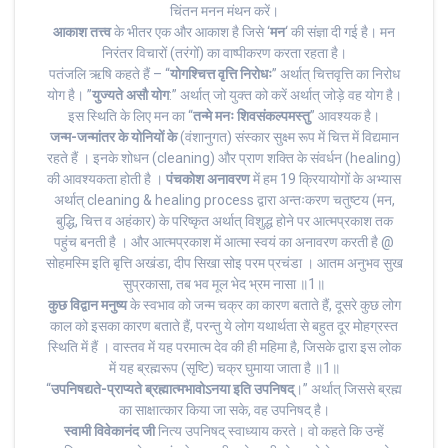
चिंतन मनन मंथन करें।
आकाश तत्त्व
के भीतर एक और आकाश है जिसे ‘
मन
‘ की संज्ञा दी गई है। मन
निरंतर विचारों (तरंगों) का वाष्पीकरण करता रहता है।
पतंजलि ऋषि कहते हैं – “
योगश्चित्त वृत्ति निरोधः
” अर्थात् चित्तवृत्ति का निरोध
योग है। ”
युज्यते असौ योग
:” अर्थात् जो युक्त को करें अर्थात् जोड़े वह योग है।
इस स्थिति के लिए मन का “
तन्मे मनः शिवसंकल्पमस्तु
” आवश्यक है।
जन्म-जन्मांतर के योनियों के
(वंशानुगत) संस्कार सुक्ष्म रूप में चित्त में विद्यमान
रहते हैं । इनके शोधन (cleaning) और प्राण शक्ति के संवर्धन (healing)
की आवश्यकता होती है ।
पंचकोश अनावरण
में हम 19 क्रियायोगों के अभ्यास
अर्थात् cleaning & healing process द्वारा अन्तःकरण चतुष्टय (मन,
बुद्धि, चित्त व अहंकार) के परिष्कृत अर्थात् विशुद्ध होने पर आत्मप्रकाश तक
पहुंच बनती है । और आत्मप्रकाश में आत्मा स्वयं का अनावरण करती है @
सोहमस्मि इति बृत्ति अखंडा, दीप सिखा सोइ परम प्रचंडा । आतम अनुभव सुख
सुप्रकासा, तब भव मूल भेद भ्रम नासा ॥1॥
कुछ विद्वान मनुष्य
के स्वभाव को जन्म चक्र का कारण बताते हैं, दूसरे कुछ लोग
काल को इसका कारण बताते हैं, परन्तु ये लोग यथार्थता से बहुत दूर मोहग्रस्त
स्थिति में हैं । वास्तव में यह परमात्म देव की ही महिमा है, जिसके द्वारा इस लोक
में यह ब्रह्मरूप (सृष्टि) चक्र घुमाया जाता है ॥1॥
“
उपनिषद्यते-प्राप्यते ब्रह्मात्मभावोऽनया इति उपनिषद्
।” अर्थात् जिससे ब्रह्म
का साक्षात्कार किया जा सके, वह उपनिषद् है।
स्वामी विवेकानंद जी
नित्य उपनिषद् स्वाध्याय करते। वो कहते कि उन्हें