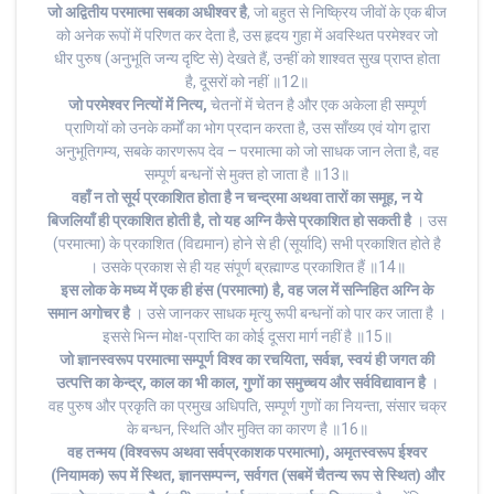
जो अद्वितीय परमात्मा सबका अधीश्वर है
, जो बहुत से निष्क्रिय जीवों के एक बीज
को अनेक रूपों में परिणत कर देता है, उस हृदय गुहा में अवस्थित परमेश्वर जो
धीर पुरुष (अनुभूति जन्य दृष्टि से) देखते हैं, उन्हीं को शाश्वत सुख प्राप्त होता
है, दूसरों को नहीं ॥12॥
जो परमेश्वर नित्यों में नित्य,
चेतनों में चेतन है और एक अकेला ही सम्पूर्ण
प्राणियों को उनके कर्मों का भोग प्रदान करता है, उस साँख्य एवं योग द्वारा
अनुभूतिगम्य, सबके कारणरूप देव – परमात्मा को जो साधक जान लेता है, वह
सम्पूर्ण बन्धनों से मुक्त हो जाता है ॥13॥
वहाँ
न तो सूर्य प्रकाशित होता है न चन्द्रमा अथवा तारों का समूह, न ये
बिजलियाँ ही प्रकाशित होती है, तो यह अग्नि कैसे प्रकाशित हो सकती है
। उस
(परमात्मा) के प्रकाशित (विद्यमान) होने से ही (सूर्यादि) सभी प्रकाशित होते है
। उसके प्रकाश से ही यह संपूर्ण ब्रह्माण्ड प्रकाशित हैं ॥14॥
इस लोक के मध्य में एक ही हंस (परमात्मा) है, वह जल में सन्निहित अग्नि के
समान अगोचर है
। उसे जानकर साधक मृत्यु रूपी बन्धनों को पार कर जाता है ।
इससे भिन्न मोक्ष-प्राप्ति का कोई दूसरा मार्ग नहीं है ॥15॥
जो ज्ञानस्वरूप परमात्मा सम्पूर्ण विश्व का रचयिता, सर्वज्ञ, स्वयं ही जगत की
उत्पत्ति का केन्द्र, काल का भी काल, गुणों का समुच्चय और सर्वविद्यावान है
।
वह पुरुष और प्रकृति का प्रमुख अधिपति, सम्पूर्ण गुणों का नियन्ता, संसार चक्र
के बन्धन, स्थिति और मुक्ति का कारण है ॥16॥
वह तन्मय (विश्वरूप अथवा सर्वप्रकाशक परमात्मा), अमृतस्वरूप ईश्वर
(नियामक) रूप में स्थित, ज्ञानसम्पन्न, सर्वगत (सबमें चैतन्य रूप से स्थित) और