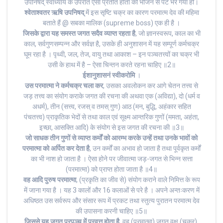
उपनिषद् स्वाध्याय के उपरांत ऐसा प्रतीत होता की भोजन से पेट भर गया हो।
श्वेताश्वतर ऋषि उपनिषद्
में इस सृष्टि चक्र का कारण परमात्म देव की महिमा
बताते हैं @ सबका मालिक (supreme boss) एक ही है ।
जिसके द्वारा यह समस्त जगत सदैव व्याप्त रहता है
, जो ज्ञानस्वरूप, काल का भी
काल, सर्वगुणसम्पन्न और सर्वज्ञ है, उसके ही अनुशासन में यह सम्पूर्ण कर्मचक्र
घूम रहा है । पृथ्वी, जल, तेज, वायु तथा आकाश – इन पञ्चतत्त्वों का चक्र भी
उसी के हाथ में है – ऐसा चिन्तन करते रहना चाहिए ॥2॥
ईशानुशासनं स्वीकरोमि
।
उस परमात्मा ने कर्मचक्र चला कर
, उसका अवलोकन कर आगे चेतन तत्त्व से
जड़ तत्त्व का संयोग कराके जगत की रचना की अथवा एक (अविद्या), दो (धर्म व
अधर्म), तीन (सत्त्व, रजस् व तमस् गुण) आठ (मन, बुद्धि, अहंकार सहित
पंचतत्त्व) प्राकृतिक भेदों से तथा काल एवं सूक्ष्म आन्तरिक गुणों (ममता, अहंता,
इच्छा, आसक्ति आदि) के संयोग से इस जगत की रचना की ॥3॥
जो साधक तीन गुणों से व्याप्त कर्मों को आरम्भ करके उन्हें तथा उनके भावों को
परमात्मा को अर्पित कर देता है
, उन कर्मों का अभाव हो जाता है तथा पूर्वकृत कर्मों
का भी नाश हो जाता है । ऐसा होने पर जीवात्मा जड़-जगत से भिन्न सत्ता
(परमात्मा) को प्राप्त होता जाता है ॥4॥
वह आदि पुरुष परमात्मा
, (प्रकृति का जीव से) संयोग कराने वाले निमित्त के रूप
में जाना गया है । यह 3 कालों और 16 कलाओं से परे है । अपने अन्तःकरण में
अधिष्ठत उस सर्वरूप और संसार रूप में प्रकट तथा स्तुत्य पुरातन परमात्म देव
की उपासना करनी चाहिए ॥5॥
जिससे यह जगत प्रपञ्च में प्रवृत्त होता है
, वह (परमात्मा) जगत वृक्ष (चक्र),