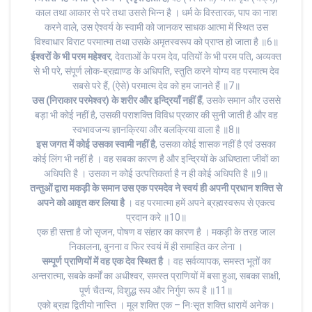
काल तथा आकार से परे तथा उससे भिन्न है । धर्म के विस्तारक, पाप का नाश
करने वाले, उस ऐश्वर्य के स्वामी को जानकर साधक आत्मा में स्थित उस
विश्वाधार विराट परमात्मा तथा उसके अमृतस्वरूप को प्राप्त हो जाता है ॥6॥
ईश्वरों के भी परम महेश्वर
, देवताओं के परम देव, पतियों के भी परम पति, अव्यक्त
से भी परे, संपूर्ण लोक-ब्रह्माण्ड के अधिपति, स्तुति करने योग्य वह परमात्म देव
सबसे परे हैं, (ऐसे) परमात्म देव को हम जानते हैं ॥7॥
उस (निराकार परमेश्वर) के शरीर और इन्द्रियाँ नहीं हैं
, उसके समान और उससे
बड़ा भी कोई नहीं है, उसकी पराशक्ति विविध प्रकार की सुनी जाती है और वह
स्वभावजन्य ज्ञानक्रिया और बलक्रिया वाला है ॥8॥
इस जगत में कोई उसका स्वामी नहीं है
, उसका कोई शासक नहीं है एवं उसका
कोई लिंग भी नहीं है । वह सबका कारण है और इन्द्रियों के अधिष्ठाता जीवों का
अधिपति है । उसका न कोई उत्पत्तिकर्ता है न ही कोई अधिपति है ॥9॥
तन्तुओं द्वारा मकड़ी के समान उस एक परमदेव ने स्वयं ही अपनी प्रधान शक्ति से
अपने को आवृत कर लिया है
। वह परमात्मा हमें अपने ब्रह्मस्वरूप से एकत्व
प्रदान करे ॥10॥
एक ही सत्ता है जो सृजन, पोषण व संहार का कारण है । मकड़ी के तरह जाल
निकालना, बुनना व फिर स्वयं में ही समाहित कर लेना ।
सम्पूर्ण प्राणियों में वह एक देव स्थित है
। वह सर्वव्यापक, समस्त भूतों का
अन्तरात्मा, सबके कर्मों का अधीश्वर, समस्त प्राणियों में बसा हुआ, सबका साक्षी,
पूर्ण चैतन्य, विशुद्ध रूप और निर्गुण रूप है ॥11॥
एको ब्रह्म द्वितीयो नास्ति । मूल शक्ति एक – निःसृत शक्ति धारायें अनेक।