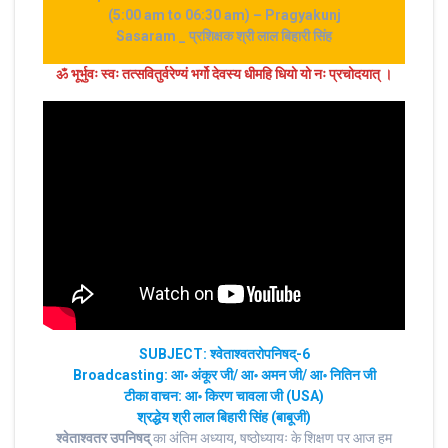
(5:00 am to 06:30 am) – Pragyakunj
Sasaram _ प्रशिक्षक श्री लाल बिहारी सिंह
ॐ भूर्भुवः स्‍वः तत्‍सवितुर्वरेण्‍यं भर्गो देवस्य धीमहि धियो यो नः प्रचोदयात्‌ ।
SUBJECT: श्वेताश्वतरोपनिषद्-6
Broadcasting: आ॰ अंकूर जी/ आ॰ अमन जी/ आ॰ नितिन जी
टीका वाचन: आ॰ किरण चावला जी (USA)
श्रद्धेय श्री
लाल बिहारी सिंह (बाबूजी)
श्वेताश्वतर उपनिषद्
का अंतिम अध्याय, षष्ठोध्यायः के शिक्षण पर आज हम