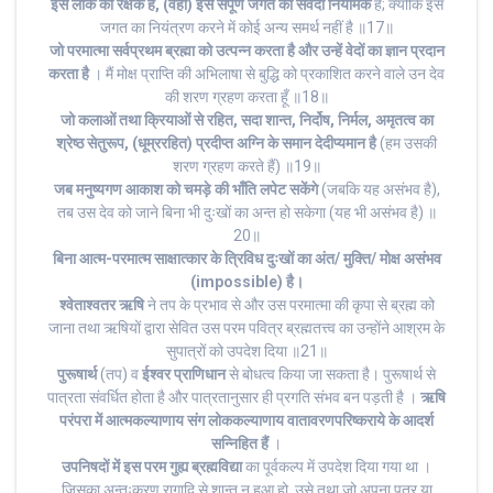
इस लोक का रक्षक है, (वही) इस संपूर्ण जगत का सर्वदा नियामक
है; क्योंकि इस
जगत का नियंत्रण करने में कोई अन्य समर्थ नहीं है ॥17॥
जो परमात्मा सर्वप्रथम ब्रह्मा को उत्पन्न करता है और उन्हें वेदों का ज्ञान प्रदान
करता है
। मैं मोक्ष प्राप्ति की अभिलाषा से बुद्धि को प्रकाशित करने वाले उन देव
की शरण ग्रहण करता हूँ ॥18॥
जो कलाओं तथा क्रियाओं से रहित, सदा शान्त, निर्दोष, निर्मल, अमृतत्व का
श्रेष्ठ सेतुरूप, (धूम्ररहित) प्रदीप्त अग्नि के समान देदीप्यमान है
(हम उसकी
शरण ग्रहण करते हैं) ॥19॥
जब मनुष्यगण आकाश को चमड़े की भाँति लपेट सकेंगे
(जबकि यह असंभव है),
तब उस देव को जाने बिना भी दुःखों का अन्त हो सकेगा (यह भी असंभव है) ॥
20॥
बिना आत्म-परमात्म साक्षात्कार के त्रिविध दुःखों का अंत/ मुक्ति/ मोक्ष असंभव
(impossible) है।
श्वेताश्वतर ऋषि
ने तप के प्रभाव से और उस परमात्मा की कृपा से ब्रह्म को
जाना तथा ऋषियों द्वारा सेवित उस परम पवित्र ब्रह्मतत्त्व का उन्होंने आश्रम के
सुपात्रों को उपदेश दिया ॥21॥
पुरूषार्थ
(तप) व
ईश्वर प्राणिधान
से बोधत्व किया जा सकता है। पुरूषार्थ से
पात्रता संवर्धित होता है और पात्रतानुसार ही प्रगति संभव बन पड़ती है ।
ऋषि
परंपरा में आत्मकल्याणाय संग लोककल्याणाय वातावरणपरिष्कराये के आदर्श
सन्निहित हैं
।
उपनिषदों में इस परम गुह्य ब्रह्मविद्या
का पूर्वकल्प में उपदेश दिया गया था ।
जिसका अन्तःकरण रागादि से शान्त न हुआ हो, उसे तथा जो अपना पुत्र या