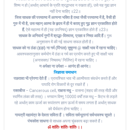
शिष्य न हो (अर्थात् आचार्य के प्रति श्रद्धाभाव न रखता हो), उसे यह गुह्य ज्ञान
नहीं देना चाहिए ॥22॥
जिस साधक की परमात्मा में अत्यन्त भक्ति है तथा जैसी परमात्मा में है, वैसी ही
गुरु में भी है, उस महान् आत्मा के हृदय में ही ये बताए हुए गूढ़ ज्ञान प्रकाशित होते
हैं
, ऐसे महात्मा में ही (यह उपनिषद्) ज्ञान प्रकाशित होते हैं ॥23॥
साधक के अनिवार्य गुणों में श्रद्धा-विश्वास, प्रज्ञा व निष्ठा आदि हैं।
गुरू
अनुशासन में की गई साधना सफल होती है।
साधक को ना ठंडा (इड़ा) ना गर्म (पिंगला) सुषुम्ना @ साक्षी भाव में रहना चाहिए
।
आवश्यकतानुसार कर्मयोग में ठंडा व गर्म का प्रयोग करते हुए भी साक्षी भाव
(अनासक्त/ निष्काम/ निर्लिप्त) में रहना चाहिए ।
न अपेक्षा ना उपेक्षा – आनंद ही आनंद।
जिज्ञासा समाधान
पछतावा भी प्रेरणा देते हैं
। प्रायश्चित भाव भी आत्मीयता संवर्धन करते हैं और
पापादि रोग विकारों से दूर रखते हैं ।
रक्तबीज
– Cancerous cell,
राक्षस मधु
– वासना (शहद की तरह मीठी और
स्वर्णिम लंका की तरह) । भगवान विष्णु 10000 वर्षों तक मधु – कैटभ से लड़ते
रहे अर्थात् काम ऊर्जा का रूपांतरण ज्ञान ऊर्जा में समय लगता है अर्थात् साधक
को धैर्यवान होना चाहिए ।
गायत्री महामंत्र के देवता सविता हैं । सविता सर्वभूतानां सर्वभावश्च सूयते ।
पंचकोश साधना
से साधक अपना चुंबकत्व बढ़ा सकते हैं।
ॐ
शांतिः शांतिः शांतिः।।