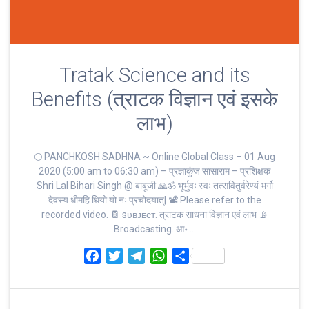
Tratak Science and its
Benefits (त्राटक विज्ञान एवं इसके
लाभ)
🌕 PANCHKOSH SADHNA ~ Online Global Class – 01 Aug
2020 (5:00 am to 06:30 am) – प्रज्ञाकुंज सासाराम – प्रशिक्षक
Shri Lal Bihari Singh @ बाबूजी 🙏ॐ भूर्भुवः स्‍वः तत्‍सवितुर्वरेण्‍यं भर्गो
देवस्य धीमहि धियो यो नः प्रचोदयात्‌| 📽 Please refer to the
recorded video. 📔 sᴜʙᴊᴇᴄᴛ. त्राटक साधना विज्ञान एवं लाभ 📡
Broadcasting. आ॰ …
F
T
T
W
S
a
w
e
h
h
c
i
l
a
a
e
t
e
t
r