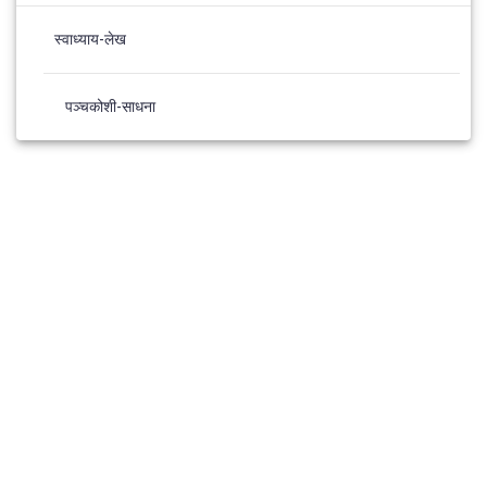
स्वाध्याय-लेख
पञ्चकोशी-साधना
© 2026 Panchkosh Sadhana. Built using WordPress and the
Materialis Theme