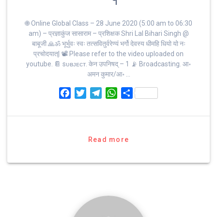
🌐 Online Global Class – 28 June 2020 (5:00 am to 06:30
am) – प्रज्ञाकुंज सासाराम – प्रशिक्षक Shri Lal Bihari Singh @
बाबूजी 🙏ॐ भूर्भुवः स्‍वः तत्‍सवितुर्वरेण्‍यं भर्गो देवस्य धीमहि धियो यो नः
प्रचोदयात्‌| 📽 Please refer to the video uploaded on
youtube. 📔 sᴜʙᴊᴇᴄᴛ. केन उपनिषद् – 1 📡 Broadcasting. आ॰
अमन कुमार/आ॰ …
F
T
T
W
S
a
w
e
h
h
c
i
l
a
a
e
t
e
t
r
b
t
g
s
e
Read more
o
e
r
A
o
r
a
p
k
m
p