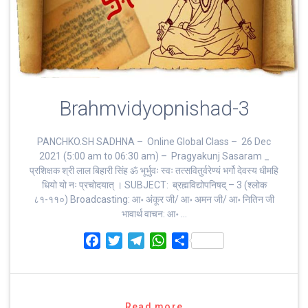
Brahmvidyopnishad-3
PANCHKO.SH SADHNA – Online Global Class – 26 Dec
2021 (5:00 am to 06:30 am) – Pragyakunj Sasaram _
प्रशिक्षक श्री लाल बिहारी सिंह ॐ भूर्भुवः स्‍वः तत्‍सवितुर्वरेण्‍यं भर्गो देवस्य धीमहि
धियो यो नः प्रचोदयात्‌ । SUBJECT: ब्रह्मविद्योपनिषद् – 3 (श्लोक
८१-११०) Broadcasting: आ॰ अंकूर जी/ आ॰ अमन जी/ आ॰ नितिन जी
भावार्थ वाचन: आ॰ …
F
T
T
W
S
a
w
e
h
h
c
i
l
a
a
e
t
e
t
r
b
t
g
s
e
Read more