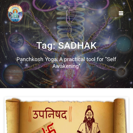
Skip
to
content
Tag:
SADHAK
Panchkosh Yoga: A practical tool for "Self
Awakening"