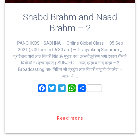
Shabd Brahm and Naad
Brahm – 2
PANCHKOSH SADHNA – Online Global Class – 05 Sep
2021 (5:00 am to 06:30 am) – Pragyakunj Sasaram _
प्रशिक्षक श्री लाल बिहारी सिंह ॐ भूर्भुवः स्‍वः तत्‍सवितुर्वरेण्‍यं भर्गो देवस्य धीमहि
धियो यो नः प्रचोदयात्‌। SUBJECT: शब्द ब्रह्म व नाद ब्रह्म – 2
Broadcasting: आ॰ नितिन जी श्रद्धेय लाल बिहारी बाबूजी पंचकोश –
आत्मा के …
F
T
T
W
S
a
w
e
h
h
c
i
l
a
a
e
t
e
t
r
b
t
g
s
e
Read more
o
e
r
A
o
r
a
p