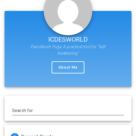
ICDESWORLD
Panchkosh Yoga: A practical tool for "Self
Awakening"
About Me
Search for: