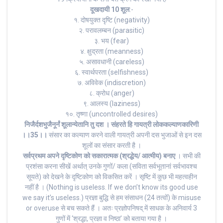
दूखदायी 10 शूल
:-
१. दोषयुक्त दृष्टि (negativity)
२. परावलम्बन (parasitic)
३. भय (fear)
४. क्षुद्रता (meanness)
५. असावधानी (careless)
६. स्वार्थपरता (selfishness)
७. अविवेक (indiscretion)
८. क्रोध (anger)
९. आलस्य (laziness)
१०. तृष्णा (uncontrolled desires)
निजैर्दशभुजैनूर्नं शूलान्येतानि तु दश । संहरते हि गायत्री लोककल्याणकारिणी
।।35।।
संसार का कल्याण करने वाली गायत्री अपनी दस भुजाओं से इन दस
शूलों का संसार करती है ।
सर्वप्रथम अपने दृष्टिकोण को सकारात्मक (श्रद्धेय/ आत्मीय) बनाए
। सभी की
प्रशंसा करना सीखें अर्थात् उनके गुणों/ कला (सविता सर्वभूतानां सर्वभावश्च
सूयते) को देखने के दृष्टिकोण को विकसित करें । सृष्टि में कुछ भी महत्वहीन
नहीं है । (Nothing is useless. If we don’t know its good use
we say it’s useless.) प्रज्ञा बुद्धि से हम संसाधन (24 तत्वों) के misuse
or overuse से बच सकते हैं । अतः प्रज्ञोपनिषद् में साधक के अनिवार्य 3
गुणों में ‘श्रद्धा, प्रज्ञा व निष्ठा’ को बताया गया है ।