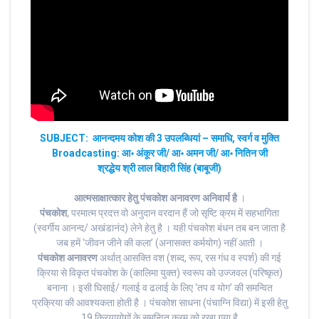
SUBJECT: आनन्दमय कोश की 3 उपलब्धियां – समाधि, स्वर्ग व मुक्ति
Broadcasting: आ॰ अंकूर जी/ आ॰ अमन जी/ आ॰ नितिन जी
श्रद्धेय श्री लाल बिहारी सिंह (बाबूजी)
आत्मसाक्षात्कार हेतु पंचकोश अनावरण अनिवार्य है
।
पंचकोश
, परमात्म प्रदत्त वो अनुदान वरदान हैं जो सृष्टि क्रम में सहभागिता
(स्वर्गीय आनन्द/ अखंडानंद) लेने हेतु है । यही पंचकोश बंधन तब बन जाता है
जब हमें ‘जीवन जीने की कला’ (अनासक्त कर्मयोग) नहीं आती ।
पंचकोश अनावरण
अर्थात् आसक्ति वश (शब्द, रूप, रस गंध व स्पर्श) की गई
क्रिया से विकृत पंचकोश के (कालिमा युक्त) स्वरूप को उज्जवल (परिष्कृत)
बनाना । इसी घिसाई/ गलाई व ढलाई के लिए ‘तप व योग’ की समन्वित
प्रक्रिया की आवश्यकता होती है । पंचकोश साधना (पंचाग्नि विद्या) में इसी हेतु
19 क्रियायोगों के समन्वित क्रम को रखा गया है