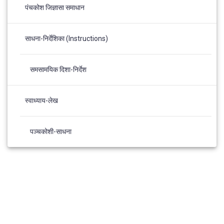
पंचकोश जिज्ञासा समाधान
साधना-निर्देशिका (Instructions)
समसामयिक दिशा-निर्देश
स्वाध्याय-लेख
पञ्चकोशी-साधना