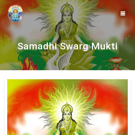
Skip
to
content
Samadhi Swarg Mukti