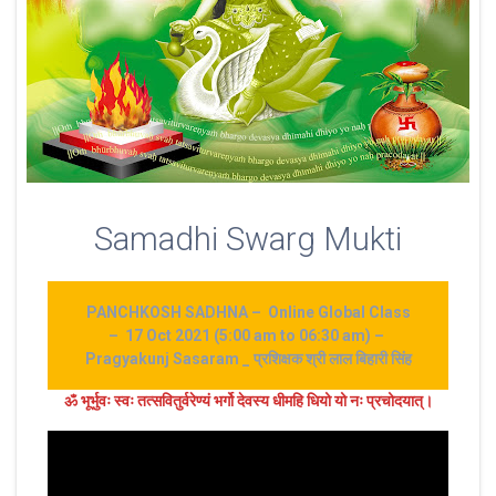
Samadhi Swarg Mukti
PANCHKOSH SADHNA – Online Global Class
– 17 Oct 2021 (5:00 am to 06:30 am) –
Pragyakunj Sasaram _ प्रशिक्षक श्री लाल बिहारी सिंह
ॐ भूर्भुवः स्‍वः तत्‍सवितुर्वरेण्‍यं भर्गो देवस्य धीमहि धियो यो नः प्रचोदयात्‌।