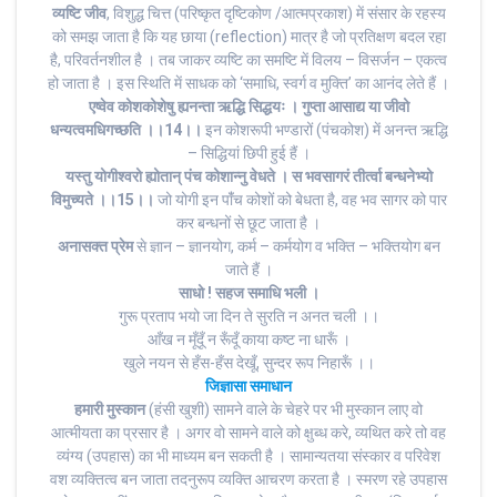
व्यष्टि जीव
, विशुद्ध चित्त (परिष्कृत दृष्टिकोण /आत्मप्रकाश) में संसार के रहस्य
को समझ जाता है कि यह छाया (reflection) मात्र है जो प्रतिक्षण बदल रहा
है, परिवर्तनशील है । तब जाकर व्यष्टि का समष्टि में विलय – विसर्जन – एकत्व
हो जाता है । इस स्थिति में साधक को ‘समाधि, स्वर्ग व मुक्ति’ का आनंद लेते हैं ।
एष्वेव कोशकोशेषु ह्यनन्ता ऋद्धि सिद्धयः । गुप्ता आसाद्य या जीवो
धन्यत्वमधिगच्छति ।।14।।
इन कोशरूपी भण्डारों (पंचकोश) में अनन्त ऋद्धि
– सिद्धियां छिपी हुई हैं ।
यस्तु योगीश्वरो ह्योतान् पंच कोशान्नु वेधते । स भवसागरं तीर्त्वा बन्धनेभ्यो
विमुच्यते ।।15।।
जो योगी इन पांँच कोशों को बेधता है, वह भव सागर को पार
कर बन्धनों से छूट जाता है ।
अनासक्त प्रेम
से ज्ञान – ज्ञानयोग, कर्म – कर्मयोग व भक्ति – भक्तियोग बन
जाते हैं ।
साधो ! सहज समाधि भली ।
गुरू प्रताप भयो जा दिन ते सुरति न अनत चली ।।
आँख न मूँदूँ न रूँदूँ काया कष्ट ना धारूँ ।
खुले नयन से हँस-हँस देखूँ, सुन्दर रूप निहारूँ ।।
जिज्ञासा समाधान
हमारी मुस्कान
(हंसी खुशी) सामने वाले के चेहरे पर भी मुस्कान लाए वो
आत्मीयता का प्रसार है । अगर वो सामने वाले को क्षुब्ध करे, व्यथित करे तो वह
व्यंग्य (उपहास) का भी माध्यम बन सकती है । सामान्यतया संस्कार व परिवेश
वश व्यक्तित्व बन जाता तदनुरूप व्यक्ति आचरण करता है । स्मरण रहे उपहास