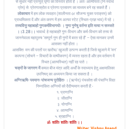
से सुधार नहीं प्रत्युत् घृणा का विस्तार होता है । अतः आत्मीयता (निःस्वार्थ
प्रेम) से प्रेरणास्रोत व प्रेरणा प्रसारण का माध्यम बने रह सकते हैैं ।
लोकाचार
में हम लोक व्यवहार (शालीनता or सौजन्य युक्त पराक्रम) को
प्राथमिकता दें और अंतःकरण में हम अल्फा स्टेट (स्थित-प्रज्ञ भाव) में रहे ।
तत्त्ववित्तु महाबाहो गुणकर्मविभागयोः । गुणा गुणेषु वर्तन्त इति मत्वा न सज्जते
।।3.28।।
भावार्थ: हे महाबाहो! गुण-विभाग और कर्म-विभाग को तत्त्व से
जाननेवाला महापुरुष ‘सम्पूर्ण गुण ही गुणों में बरत रहे हैं’ – ऐसा मानकर उनमें
आसक्त नहीं होता ।
आसक्ति मन की परतों पर खरोंच/ खुजली उत्पन्न करती है जिसे खुजाने में ‘मन’
कल्पना (सोचने – विचारों के वाष्पीकरण) में व्यस्त रहता है और हम वर्तमान में
स्थित (आत्मस्थित) नहीं रह पाते ।
चक्रों के जागरण में
कमल बीज मंत्र आदि अर्थों के स्वाध्याय हेतु अक्षमालिका
उपनिषद् का अध्ययन किया जा सकता है ।
अग्निऋषिः पवमानः पांचजन्य पुरोहितः
। (ऋग्वेद) पंचकोश की पंचाग्नि विद्या
निम्नांकित अग्नियों को दैदीप्यमान करती हैं:-
१. प्राणाग्नि
२. जीवाग्नि
३. योगाग्नि
४. आत्माग्नि
५. ब्रह्माग्नि ।
ॐ शांतिः शांतिः शांतिः।।
Writer
:
Vishnu Anand