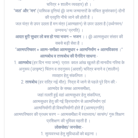
चरित्र + शालीन व्यवहार) हो ।
‘जल’ और ‘मन’
(पाश्विक वृत्तियां @ जन्म जन्मान्तरों के संचित कुसंस्कार) दोनों
की प्रवृत्ति नीचे जाने की होती है ।
जल यंत्र से उपर उठता है मन मंत्र (आत्मज्ञान) से उपर उठता है (उर्ध्वगमन/
उन्नयन/ प्रगति) ।
आदत बुरी सुधार लो बस हो गया भजन – भजन
।। @ आत्मसुधार संसार की
सबसे बड़ी सेवा है ।
“
आत्मपरिष्कार = आत्म-समीक्षा आत्मसुधार + आत्मनिर्माण + आत्मविकास
।”
आत्मबोध व तत्त्वबोध की दैनंदिन साधना
:-
1.
आत्मबोध
(हर दिन नया जन्म): प्रातः काल आंख खुलते ही मानवीय गरिमा के
अनुरूप (उत्कृष्ट) चिंतन व तदनुरूप (आदर्श) चरित्र बनाने व (शालीन)
व्यवहार हेतु संकल्पित ।
2.
तत्वबोध
(हर रात्रि नई मौत): निद्रा में जाने से पहले पूरे दिन की:-
आत्मदेव के समक्ष आत्मसमीक्षा,
जहां ग़लती हुई वहां आत्मसुधार हेतु संकल्पित,
आत्मसुधार हेतु की गई क्रियायोग से आत्मनिर्माण एवं
आत्मनिर्माणी ही विश्वनिर्माणी होते हैं (आत्मप्रगति)
आत्मपरिष्कार की प्रथम चरण – आत्मसमीक्षा में स्वाध्याय/ सत्संग/ गुरू शिक्षण
प्रशिक्षण की भुमिका महती है ।
लोकसेवा/ जनसेवा
:-
1. सुव्यवस्था हेतु सुविधाओं को बढ़ाना ।