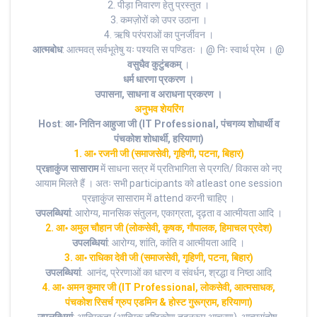
2. पीड़ा निवारण हेतु प्रस्तुत ।
3. कमज़ोरों को उपर उठाना ।
4. ऋषि परंपराओं का पुनर्जीवन ।
आत्मबोध
: आत्मवत् सर्वभूतेषु यः पश्यति स पण्डितः । @ निः स्वार्थ प्रेम । @
वसुधैव कुटुंबकम्
।
धर्म धारणा प्रकरण ।
उपासना, साधना व अराधना प्रकरण ।
अनुभव शेयरिंग
Host
:
आ॰ नितिन आहुजा जी (IT Professional, पंचगव्य शोधार्थी व
पंचकोश शोधार्थी, हरियाणा)
1. आ॰ रजनी जी (समाजसेवी, गृहिणी, पटना, बिहार)
प्रज्ञाकुंज सासाराम
में साधना सत्र में प्रतिभागिता से प्रगति/ विकास को नए
आयाम मिलते हैं । अतः सभी participants को atleast one session
प्रज्ञाकुंज सासाराम में attend करनी चाहिए ।
उपलब्धियां
: आरोग्य, मानसिक संतुलन, एकाग्रता, दृढ़ता व आत्मीयता आदि ।
2. आ॰ अमुल चौहान जी (लोकसेवी, कृषक, गौपालक, हिमाचल प्रदेश)
उपलब्धियां
: आरोग्य, शांति, कांति व आत्मीयता आदि ।
3. आ॰ राधिका देवी जी (समाजसेवी, गृहिणी, पटना, बिहार)
उपलब्धियां
: आनंद, प्रेरणाओं का धारण व संवर्धन, श्रद्धा व निष्ठा आदि
4. आ॰ अमन कुमार जी (IT Professional, लोकसेवी, आत्मसाधक,
पंचकोश रिसर्च ग्रुप एडमिन & होस्ट गुरूग्राम, हरियाणा)
उपलब्धियां
: आत्मिकता (आत्मिक दृष्टिकोण तदनरूप आचरण), आत्मसंतोष,