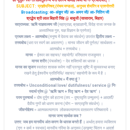
SUBJECT: प्रज्ञोपनिषद् (पंचम मण्डल), अनुभव शेयरिंग व प्रश्नोत्तरी
Broadcasting: आ॰ अंकूर जी/ आ॰ अमन जी/ आ॰ नितिन जी
श्रद्धेय श्री लाल बिहारी सिंह @ बाबूजी (सासाराम, बिहार
)
सत्राध्यक्ष: ऋषि याज्ञवल्क्य जी
(महाप्राज्ञ, ब्रह्मज्ञानी, विदेह राजा जनक के
अध्यात्मिक गुरु, यज्ञ विज्ञान के प्रणेता)
प्रथम लक्ष्य – आत्मबोध
(मनुष्य में देवत्व का संवर्धन) उपरांत
द्वितीय लक्ष्य –
तत्त्वबोध
(धरा पर स्वर्ग का अवतरण) । मानव जीवन की पूर्णता/ सार्थकता =
आत्मबोध + तत्त्वबोध ।
मानव
– ईश्वर का सहचर/ सहयोगी/ वरिष्ठतम राजकुमार ।
मानव शरीर
(पंचकोश) – देव शक्तियों का धारक ।
मानव का सृजन
स्वतंत्र शासक रूपेण नहीं प्रत्युत् सृष्टि में सुव्यवस्था बनाए
रखने हेतु ईश्वरीय प्रतिनिधि/ सहचर/ सहयोगी के रूप में है ।
आत्मबोध = मैं क्या हूं
?
तत्त्वबोध = Unconditional love/ dutifulness/ service @ निः
स्वार्थ प्रेम @ ‘ऋषि ऋण + पितृ ऋण + देव ऋण’ ।
परम पुरुषार्थ
= दोष दुर्गुण को हटाना (तप – दुष्प्रवृत्ति उन्मूलन) + आदर्शों/
दैवीय गुणों को धारण करना (योग – सत्प्रवृत्ति संवर्धन) ।
जीवनोद्देश्य
= आत्मकल्याणाय लोककल्याणाय वातावरण परिष्काराये ।
मानव जन्म सार्थक कब ?
उत्तर: जब हम मानवीय अंतःकरण के धारक बनते हैं ।
अर्थात् हमारा व्यक्तित्व
(गुण + कर्म + स्वभाव) मानवीय गरिमा के अनुरूप (उत्कृष्ट चिंतन + आदर्श