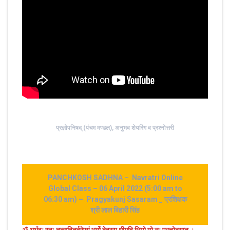
प्रज्ञोपनिषद् (पंचम मण्डल), अनुभव शेयरिंग व प्रश्नोत्तरी
PANCHKOSH SADHNA – Navratri Online
Global Class – 06 April 2022 (5:00 am to
06:30 am) – Pragyakunj Sasaram _ प्रशिक्षक
श्री लाल बिहारी सिंह
ॐ भूर्भुवः स्‍वः तत्‍सवितुर्वरेण्‍यं भर्गो देवस्य धीमहि धियो यो नः प्रचोदयात्‌
।