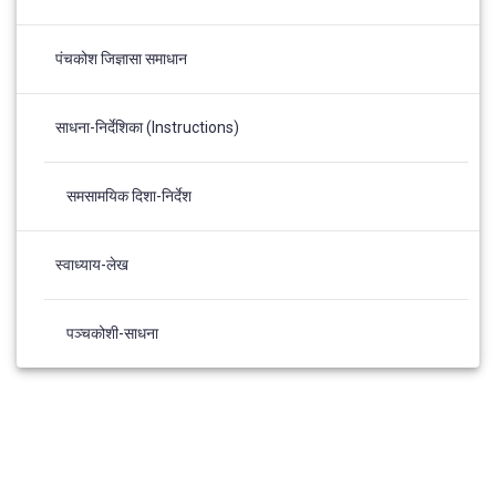
पंचकोश जिज्ञासा समाधान
साधना-निर्देशिका (Instructions)
समसामयिक दिशा-निर्देश
स्वाध्याय-लेख
पञ्चकोशी-साधना