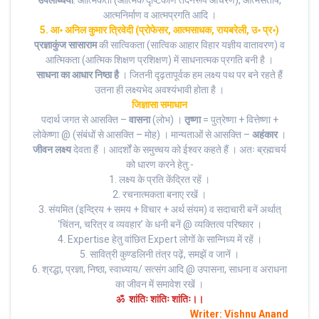
आत्मनिर्माण व आत्मप्रगति आदि ।
5. आ॰ अनिल कुमार त्रिवेदी (प्रोफेसर, आत्मसाधक, रायबरेली, उ॰ प्र॰)
प्रज्ञाकुंज सासाराम
की सात्विकता (सात्विक आहार विहार यज्ञीय वातावरण) व
आत्मिकता (आत्मिक शिक्षण प्रशिक्षण) में साधनात्मक प्रगति बनी है ।
साधना का आधार निष्ठा है
। जितनी दृढ़तापूर्वक हम लक्ष्य पथ पर बने रहते हैं
उतना ही लक्ष्यभेद अवश्यंभावी होता है ।
जिज्ञासा समाधान
पदार्थ जगत से आसक्ति –
वासना
(लोभ) ।
तृष्णा
= पुत्रेष्णा + वित्तेष्णा +
लोकेष्णा @ (संबंधों से आसक्ति – मोह) । मान्यताओं से आसक्ति –
अहंकार
।
जीवन लक्ष्य
देवता हैं । आदर्शों के समुच्चय को ईश्वर कहते हैं । अतः ब्रह्मचर्य
को धारण करने हेतु:-
1. लक्ष्य के प्रति केंद्रित रहें ।
2. रचनात्मकता बनाए रखें ।
3. संयमित (इन्द्रिय + समय + विचार + अर्थ संयम) व सदाचारी बनें अर्थात्
‘चिंतन, चरित्र व व्यवहार’ के धनी बनें @ व्यक्तित्व परिष्कार ।
4. Expertise हेतु वांछित Expert लोगों के सान्निध्य में रहें ।
5. सावित्री कुण्डलिनी तंत्र पढ़ें, समझें व जानें ।
6. श्रद्धा, प्रज्ञा, निष्ठा, स्वाध्याय/ सत्संग आदि @ उपासना, साधना व अराधना
का जीवन में समावेश रखें ।
ॐ शांतिः शांतिः शांतिः।।
Writer: Vishnu Anand