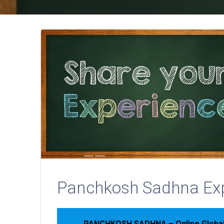
Panchkosh Sadhna Exp
PANCHKOSH SADHNA – Online Global C