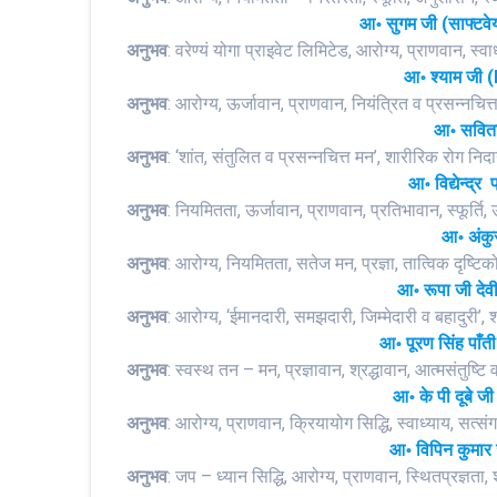
आ॰ सुगम जी (साफ्टवेय
अनुभव
: वरेण्यं योगा प्राइवेट लिमिटेड, आरोग्य, प्राणवान, स्
आ॰ श्याम जी 
अनुभव
: आरोग्य, ऊर्जावान, प्राणवान, नियंत्रित व प्रसन्नच
आ॰ सविता 
अनुभव
: ‘शांत, संतुलित व प्रसन्नचित्त मन’, शारीरिक रोग 
आ॰ विद्येन्द्
अनुभव
: नियमितता, ऊर्जावान, प्राणवान, प्रतिभावान, स्फूर्त
आ॰ अंकुर
अनुभव
: आरोग्य, नियमितता, सतेज मन, प्रज्ञा, तात्विक दृष्टि
आ॰ रूपा जी देव
अनुभव
: आरोग्य, ‘ईमानदारी, समझदारी, जिम्मेदारी व बहादुरी’, 
आ॰ पूरण सिंह पाँती 
अनुभव
: स्वस्थ तन – मन, प्रज्ञावान, श्रद्धावान, आत्मसंतुष्
आ॰ के पी दूबे जी
अनुभव
: आरोग्य, प्राणवान, क्रियायोग सिद्धि, स्वाध्याय, सत
आ॰ विपिन कुमार
अनुभव
: जप – ध्यान सिद्धि, आरोग्य, प्राणवान, स्थितप्रज्ञता