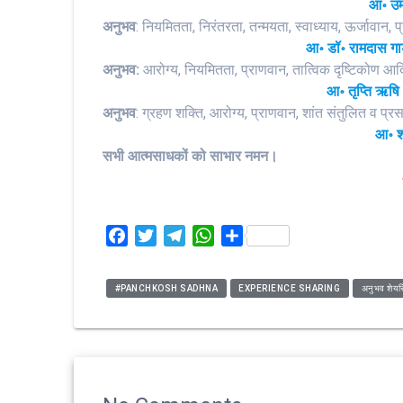
आ॰ उमा
अनुभव
: नियमितता, निरंतरता, तन्मयता, स्वाध्याय, ऊर्जावान, प
आ॰ डॉ॰ रामदास गाड
अनुभव:
आरोग्य, नियमितता, प्राणवान, तात्विक दृष्टिकोण आ
आ॰ तृप्ति ऋषि 
अनुभव
: ग्रहण शक्ति, आरोग्य, प्राणवान, शांत संतुलित व प्र
आ॰ श्
सभी आत्मसाधकों को साभार नमन।
F
T
T
W
S
a
w
e
h
h
c
i
l
a
a
#PANCHKOSH SADHNA
EXPERIENCE SHARING
अनुभव शेयरि
e
t
e
t
r
b
t
g
s
e
o
e
r
A
o
r
a
p
k
m
p