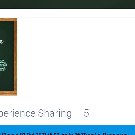
erience Sharing – 5
lass – 02 Oct 2021 (5:00 am to 06:30 am) – Pragyakunj