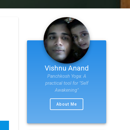
Vishnu Anand
Panchkosh Yoga: A
practical tool for "Self
Awakening"
About Me