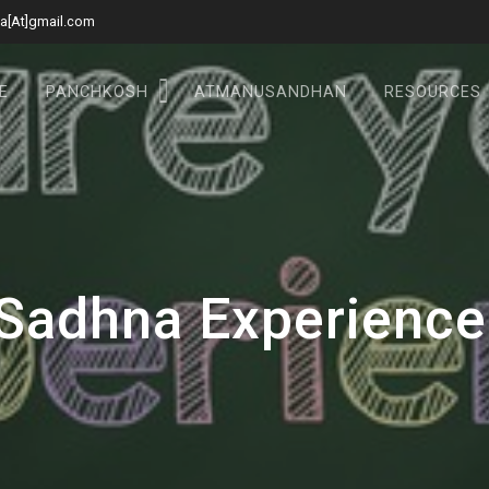
a[At]gmail.com
E
PANCHKOSH
ATMANUSANDHAN
RESOURCES
Sadhna Experience 