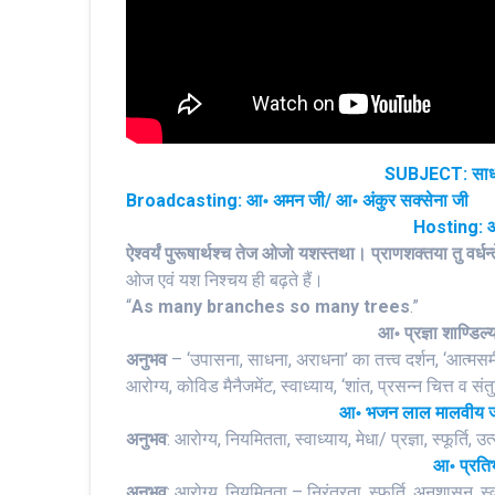
SUBJECT: साधको
Broadcasting: आ॰ अमन जी/ आ॰ अंकुर सक्सेना जी
Hosting: आ॰
ऐश्वर्यं पुरूषार्थश्च तेज ओजो यशस्तथा। प्राणशक्तया तु वर्धन
ओज एवं यश निश्चय ही बढ़ते हैं।
“
As many branches so many trees
.”
आ॰ प्रज्ञा शाण्डि
अनुभव
– ‘उपासना, साधना, अराधना’ का तत्त्व दर्शन, ‘आत्मसम
आरोग्य, कोविड मैनैजमेंट, स्वाध्याय, ‘शांत, प्रसन्न चित्त व 
आ॰ भजन लाल मालवीय ज
अनुभव
: आरोग्य, नियमितता, स्वाध्याय, मेधा/ प्रज्ञा, स्फूर्त
आ॰ प्रतिभा
अनुभव
: आरोग्य, नियमितता – निरंतरता, स्फूर्ति, अनुशासन, स्