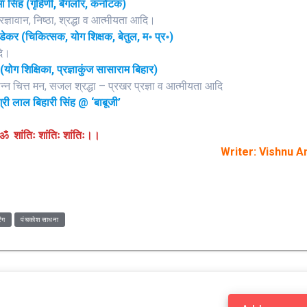
 सिंह (गृहिणी, बैंगलोर, कर्नाटक)
्रज्ञावान, निष्ठा, श्रद्धा व आत्मीयता आदि।
ेकर (चिकित्सक, योग शिक्षक, बेतुल, म॰ प्र॰)
दि।
(योग शिक्षिका, प्रज्ञाकुंज सासाराम बिहार)
सन्न चित्त मन, सजल श्रद्धा – प्रखर प्रज्ञा व आत्मीयता आदि
री लाल बिहारी सिंह @ ‘बाबूजी’
ॐ शांतिः शांतिः शांतिः।।
Writer: Vishnu A
ंग
पंचकोश साधना