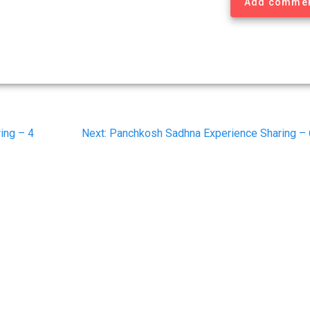
Add comme
Next
ing – 4
Next:
Panchkosh Sadhna Experience Sharing – 
post: