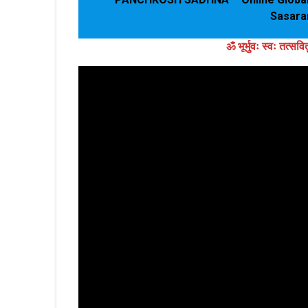
Sasaram 
ॐ भूर्भुवः स्‍वः तत्‍सवि