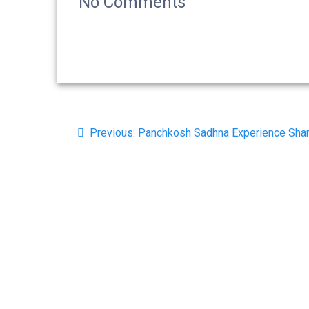
No Comments
Post
Previous
Previous:
Panchkosh Sadhna Experience Shar
navigation
post: