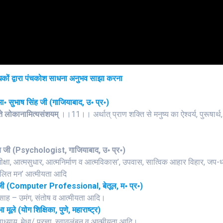
ं द्वारा पंचकोश साधना अनुभव साझा करना
 सुभाष सिंह जी (गाजियाबाद, उ॰ प्र॰)
्ते लोकानामित्यसंशयम्
।।11।। अर्थात् प्राण शक्ति से मनुष्य का ऐश्वर्य, पुरूषार्थ,
ल्य जी (Psychologist, गाजियाबाद, उ॰ प्र॰)
ीक्षा, आत्मसुधार, आत्मनिर्माण व आत्मविकास’, उपवास, सात्विक आहार विहार, जप-ध
संतुलित मन’ आत्मीयता आदि
ी (Computer Professional, बेतूल, म॰ प्र॰)
ि, उत्साह – उमंग, संतोष व आत्मीयता आदि।
 मूले (योग शिक्षिका, पुणे, महाराष्ट्र)
वाध्याय, मेधा/ प्रज्ञा, स्वावलंबन व आत्मीयता आदि।