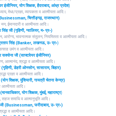
र इंजीनियर, योग शिक्षक, हैदराबाद, आंध्र
प्रदेश
)
वाध्याय, मेधा/प्रज्ञा, व्यापकता व आत्मीयता आदि।
(Businessman, चित्तौड़गढ़, राजस्थान)
ित्त मन, ईमानदारी व आत्मीयता आदि।
सिंह जी (गृहिणी, ग्वालियर, म॰ प्र॰)
निदान, आरोग्य, भावनात्मक संतुलन, नियमितता व आत्मीयता आदि।
र प्रताप सिंह (Banker, लखनऊ, उ॰ प्र॰
)
ि, उत्साह उमंग व आत्मीयता आदि।
 सक्सेना जी (साफ्टवेयर इंजीनियर)
कोण, आत्मानंद, श्रद्धा व आत्मीयता आदि।
ी (गृहिणी, डेहरी ओनसोन, सासाराम, बिहार)
श्रद्धा प्रज्ञा व आत्मीयता आदि।
(योग शिक्षक, मुंशियारी, गायत्री चेतना केन्द्र)
टि व आत्मीयता आदि।
 (मानवाधिकार, योग शिक्षक, मुंबई, महाराष्ट्र
)
्संग, सहज समाधि व आत्मानुभूति आदि।
 जी (Businessman, फरीदाबाद, उ॰ प्र॰)
, श्रद्धा व आत्मीयता आदि।