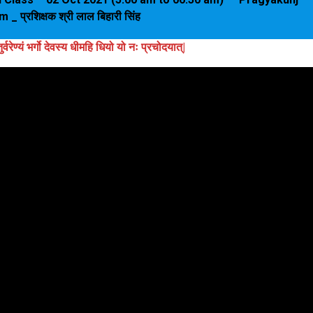
_ प्रशिक्षक श्री लाल बिहारी सिंह
तुर्वरेण्‍यं भर्गो देवस्य धीमहि धियो यो नः प्रचोदयात्‌|