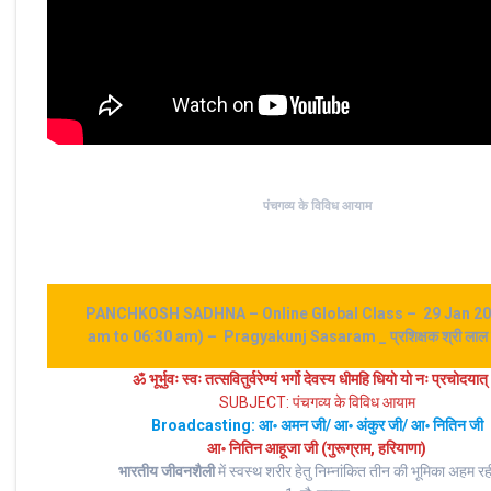
पंचगव्य के विविध आयाम
PANCHKOSH SADHNA – Online Global Class – 29 Jan 20
am to 06:30 am) – Pragyakunj Sasaram _ प्रशिक्षक श्री लाल बि
ॐ भूर्भुवः स्‍वः तत्‍सवितुर्वरेण्‍यं भर्गो देवस्य धीमहि धियो यो नः प्रचोदयात्
SUBJECT: पंचगव्य के विविध आयाम
Broadcasting: आ॰ अमन जी/ आ॰ अंकुर जी/ आ॰ नितिन जी
आ॰ नितिन आहूजा जी (गुरूग्राम, हरियाणा)
भारतीय जीवनशैली
में स्वस्थ शरीर हेतु निम्नांकित तीन की भूमिका अहम रही