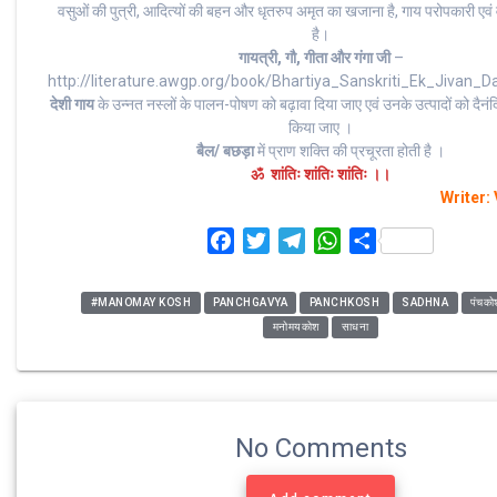
वसुओं की पुत्री, आदित्यों की बहन और धृतरुप अमृत का खजाना है, गाय परोपकारी एवं
है।
गायत्री, गौ, गीता और गंगा जी
–
http://literature.awgp.org/book/Bhartiya_Sanskriti_Ek_Jivan_
देशी गाय
के उन्नत नस्लों के पालन-पोषण को बढ़ावा दिया जाए एवं उनके उत्पादों को दैनं
किया जाए ।
बैल/ बछड़ा
में प्राण शक्ति की प्रचूरता होती है ।
ॐ शांतिः शांतिः शांतिः ।।
Writer:
F
T
T
W
S
a
w
e
h
h
c
i
l
a
a
#MANOMAY KOSH
PANCHGAVYA
PANCHKOSH
SADHNA
पंचको
e
t
e
t
r
मनोमयकोश
साधना
b
t
g
s
e
o
e
r
A
o
r
a
p
k
m
p
No Comments