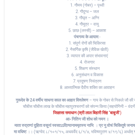
1. गौमय (गोबर) – पृथ्वी
2. गौदुग्ध – जल
3. गौघृत – अग्नि
4. गौमूत्र – वायु
5. छाछ (लस्सी) – आकाश
पंचगव्य के आयाम
:-
1. संपूर्ण रोगों की चिकित्सा
2. नैसर्गिक कृषि (जैविक खेती)
3. व्यापार की अपार संभावनाएं
4. रोजगार
5. शिक्षण संस्थान
6. अनुसंधान व विकास
7. प्रदुषण नियंत्रण
8. आध्यात्मिक दैवीय शक्ति का आवाहन
………………
गुरूदेव के 24 वर्षीय साधना काल का आहार विश्लेषण
– गाय के गोबर से निकले जौ की
चौबीस चौबीस लाख के चौबीस महापुरश्चरणों को संपन्न किया (सहयोगिनी – वंदन
जिज्ञासा समाधान (श्री लाल बिहारी सिंह ‘बाबूजी
‘)
आ॰ नितिन जी शोध को नमन ।
माता रुद्राणां दुहिता वसूनां स्वसाऽऽदित्यानाममृतस्य नाभि
: ।
प्र नु वोचं चिकितुषे जना
मा वधिष्ट
।। (ऋग्वेद ८/१०१/१५, अथवर्वेद ६/१/४, भविष्यपुराण ४/१९/६) अर्थात् गाय