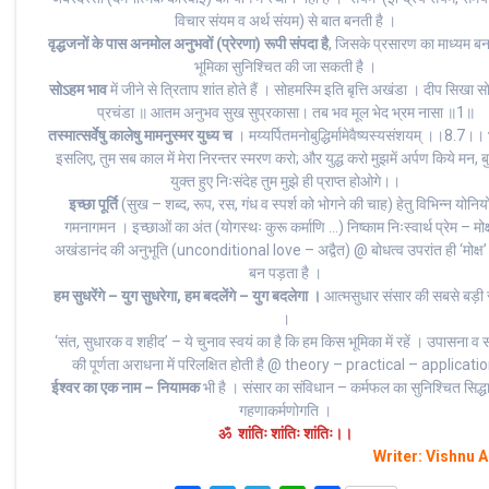
विचार संयम व अर्थ संयम) से बात बनती है ।
वृद्धजनों के पास अनमोल अनुभवों (प्रेरणा) रूपी संपदा है
, जिसके प्रसारण का माध्यम ब
भूमिका सुनिश्चित की जा सकती है ।
सोऽहम भाव
में जीने से त्रिताप शांत होते हैं । सोहमस्मि इति बृत्ति अखंडा । दीप सिखा 
प्रचंडा ॥ आतम अनुभव सुख सुप्रकासा। तब भव मूल भेद भ्रम नासा ॥1॥
तस्मात्सर्वेषु कालेषु मामनुस्मर युध्य च
। मय्यर्पितमनोबुद्धिर्मामेवैष्यस्यसंशयम् ।।8.7।। भ
इसलिए, तुम सब काल में मेरा निरन्तर स्मरण करो; और युद्ध करो मुझमें अर्पण किये मन, बुद
युक्त हुए निःसंदेह तुम मुझे ही प्राप्त होओगे।।
इच्छा पूर्ति
(सुख – शब्द, रूप, रस, गंध व स्पर्श को भोगने की चाह) हेतु विभिन्न योनियों 
गमनागमन । इच्छाओं का अंत (योगस्थः कुरू कर्माणि …) निष्काम निःस्वार्थ प्रेम – मोक
अखंडानंद की अनुभूति (unconditional love – अद्वैत) @ बोधत्व उपरांत ही ‘मोक्ष’
बन पड़ता है ।
हम सुधरेंगे – युग सुधरेगा, हम बदलेंगे – युग बदलेगा ।
आत्मसुधार संसार की सबसे बड़ी स
।
‘संत, सुधारक व शहीद’ – ये चुनाव स्वयं का है कि हम किस भूमिका में रहें । उपासना व
की पूर्णता अराधना में परिलक्षित होती है @ theory – practical – applicatio
ईश्वर का एक नाम – नियामक
भी है । संसार का संविधान – कर्मफल का सुनिश्चित सिद्ध
गहणाकर्मणोगति ।
ॐ शांतिः शांतिः शांतिः।।
Writer: Vishnu 