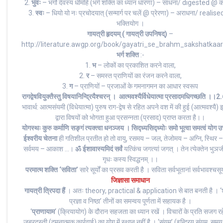
2.
भुवः
– भर्गो देवस्य धीमहि (भर्ग शक्ति का ध्यान धारणा) – साधना/ digested @ क
3.
स्वः
– धियो यो नः प्रचोदयात् (सन्मार्ग पर चलें @ प्रेरणा) – अराधना/ realis
भक्तियोग ।
गायत्री हृदयम् ( गायत्री उपनिषद्)
–
http://literature.awgp.org/book/gayatri_se_brahm_sakshatkaar
भर्ग शक्ति
:-
1.
भ
– लोकों का प्रकाशित करने वाला,
2.
र
– समस्त प्राणियों का रंजन करने वाला,
3.
ग
– प्राणियों – प्रजाओं के गमनागमन का आधार स्वरूप
रागद्वेषवियुक्तैस्तु विषयानिन्द्रियैश्चरन् । आत्मवश्यैर्विधेयात्मा प्रसादमधिगच्छति ।
भावार्थ: आत्मसंयमी (विधेयात्मा) पुरुष राग-द्वेष से रहित अपने वश में की हुई (आत्मवश्यै) इन
द्वारा विषयों को भोगता हुआ प्रसन्नता (प्रसाद) प्राप्त करता है।।
योगस्थः कुरु कर्माणि सङ्गं त्यक्त्वा धनञ्जय । सिद्ध्यसिद्ध्योः समो भूत्वा समत्वं योग उ
ईश्वरीय चेतना
ही गतिशील प्रतीत हो तो वायु, रसमय – जल, तेजोमय – अग्नि, स्थिर – प
सर्वमय – आकाश …।
ॐ ईशावास्यमिदं सर्वं
यत्किंच जगत्यां जगत् । तेन त्येक्तेन भुञज
गृधः कस्य स्विद्धनम् ।।
परमात्म शक्ति ‘सविता’
सारे सूर्यों का प्रसव करती है । सविता सर्वभूतानां सर्वभावश्चस
जिज्ञासा समाधान
गायत्री त्रिपदा हैं
। अतः theory, practical & application से बात बनती है । ‘श्र
प्रज्ञा व निष्ठा’ तीनों का समन्वय पूर्णता में सहायक है ।
‘
प्राणायाम
‘ (क्रियायोग) के दौरान सहजता का ध्यान रखें । विचारों के प्रति सजग रहे
जबरदस्ती (दमनात्मक कार्रवाई) का योग में स्थान नहीं है । ‘संयम’ (इन्द्रिय संयम, समय