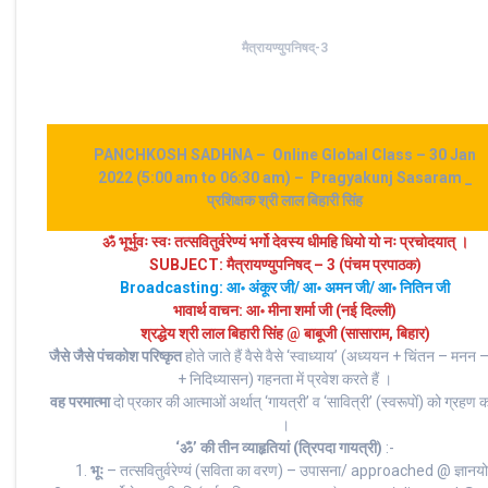
मैत्रायण्युपनिषद्-3
PANCHKOSH SADHNA – Online Global Class – 30 Jan
2022 (5:00 am to 06:30 am) – Pragyakunj Sasaram _
प्रशिक्षक श्री लाल बिहारी सिंह
ॐ भूर्भुवः स्‍वः तत्‍सवितुर्वरेण्‍यं भर्गो देवस्य धीमहि धियो यो नः प्रचोदयात्‌ ।
SUBJECT: मैत्रायण्युपनिषद् – 3 (पंचम प्रपाठक)
Broadcasting: आ॰ अंकूर जी/ आ॰ अमन जी/ आ॰ नितिन जी
भावार्थ वाचन: आ॰ मीना शर्मा जी (नई दिल्ली)
श्रद्धेय श्री लाल बिहारी सिंह @ बाबूजी (सासाराम, बिहार)
जैसे जैसे पंचकोश परिष्कृत
होते जाते हैं वैसे वैसे ‘स्वाध्याय’ (अध्ययन + चिंतन – मनन
+ निदिध्यासन) गहनता में प्रवेश करते हैं ।
वह परमात्मा
दो प्रकार की आत्माओं अर्थात् ‘गायत्री’ व ‘सावित्री’ (स्वरूपों) को ग्रहण 
।
‘ॐ’ की तीन व्याहृतियां (त्रिपदा गायत्री)
:-
1.
भूः
– तत्सवितुर्वरेण्यं (सविता का वरण) – उपासना/ approached @ ज्ञानय