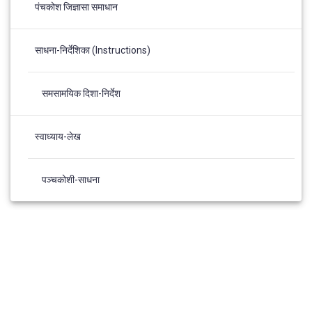
पंचकोश जिज्ञासा समाधान
साधना-निर्देशिका (Instructions)
समसामयिक दिशा-निर्देश
स्वाध्याय-लेख
पञ्चकोशी-साधना