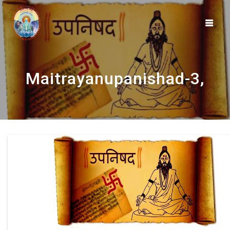
Skip
to
content
Maitrayanupanishad-3,