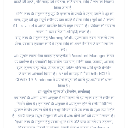
कपड़े की पट्टी, गीले चादर को लपेटना, कटि स्नान, आदि से रोगों का निवारण
किया जाता है।
‘अग्नि’ तत्त्व के संतुलन हेतु सूर्य के प्रकाश के संपर्क में रहना, कमरे में धूप का
आना, सुबह की धूप संपूर्ण शरीर पर कम कपड़े में लेना आदि। सुर्य की 7 किरणों
में Ultraviolet व अल्फा वायलेट किरणें बहुत उपयोगी हैं। रविवार को उपवास
रखना भी बल व तेज में अभिवृद्धि करता है।
‘वायु’ तत्त्व के संतुलन हेतु Morning Walk, प्राणायाम, हवन, नाक से सांस
लेना, स्वच्छ व हवादार कमरे में रहना आदि को अपने दैनंदिन जीवन में शामिल
करें।
आ॰ सुशील त्यागी भैया यामाहा इंडस्ट्रीज में Assistant Manager के पद
पर कार्यरत हैं। पंचकोशी क्रियायोग, ऊषापान, मार्निंग वाक, उपवास, अस्वाद
व्रत, तुलसी पत्र शोध, फील्ड ड्युटी, कठिन परिश्रम आदि इनके दैनंदिन
जीवन का अनिवार्य हिस्सा है। 57 वर्ष की उम्र में भैया Delhi NCR में
COVID-19 Pandemic में अपनी ड्युटी को करते हुए आरोग्य को धारण
किया है।
आ॰ सुशील सुमन जी (बैंगलोर, कर्नाटक)
पंच तत्त्वों के अलग-अलग अनुपात में सम्मिश्रण से इस सृष्टि व हमारे शरीर का
निर्माण होता है। इन तत्त्वों के अनुपात में असंतुलन होने से शरीर में विभिन्न
प्रकार के रोग उत्पन्न होते हैं। स्थूल दिखने वाले पंच तत्त्व के सुक्ष्म रूप में होते
हैं। हमारी यात्रा स्थूल से सुक्ष्म की ओर है अतः दोनों पक्षों को ध्यान में रखना है।
‘पृथ्वी’ तत्त्व के संतुलन हेतु स्वच्छ भूमि/ छोटे छोटे घास पर नंगे पांव टहलना,
मिट्टी स्नान, मिट्टी पर खेलना, मिट्टी से हाथ मांजना, Gardening,