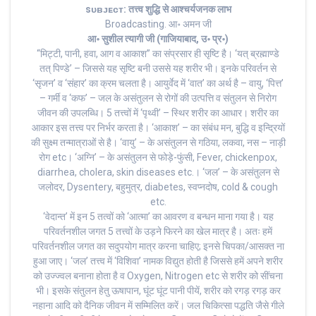
sᴜʙᴊᴇᴄᴛ: तत्त्व शुद्धि से आश्चर्यजनक लाभ
Broadcasting. आ॰ अमन जी
आ॰ सुशील त्यागी जी (गाजियाबाद, उ॰ प्र॰)
“मिट्टी, पानी, हवा, आग व आकाश” का संप्रसार ही सृष्टि है। ‘यत् ब्रह्माण्डे
तत् पिण्डे’ – जिससे यह सृष्टि बनी उससे यह शरीर भी। इनके परिवर्तन से
‘सृजन’ व ‘संहार’ का क्रम चलता है। आयुर्वेद में ‘वात’ का अर्थ है – वायु, ‘पित्त’
– गर्मी व ‘कफ’ – जल के असंतुलन से रोगों की उत्पत्ति व संतुलन से निरोग
जीवन की उपलब्धि। 5 तत्त्वों में ‘पृथ्वी’ – स्थिर शरीर का आधार। शरीर का
आकार इस तत्त्व पर निर्भर करता है। ‘आकाश’ – का संबंध मन, बुद्धि व इन्द्रियों
की सुक्ष्म तन्मात्राओं से है। ‘वायु’ – के असंतुलन से गठिया, लकवा, नस – नाड़ी
रोग etc। ‘अग्नि’ – के असंतुलन से फोड़े-फुंसी, Fever, chickenpox,
diarrhea, cholera, skin diseases etc.। ‘जल’ – के असंतुलन से
जलोदर, Dysentery, बहुमुत्र, diabetes, स्वप्नदोष, cold & cough
etc.
‘वेदान्त’ में इन 5 तत्वों को ‘आत्मा’ का आवरण व बन्धन माना गया है। यह
परिवर्तनशील जगत 5 तत्त्वों के उड़ने फिरने का खेल मात्र है। अतः हमें
परिवर्तनशील जगत का सदुपयोग मात्र करना चाहिए; इनसे चिपका/आसक्त ना
हुआ जाए। ‘जल’ तत्त्व में ‘विशिवा’ नामक विद्युत होती है जिससे हमें अपने शरीर
को उज्ज्वल बनाना होता है व Oxygen, Nitrogen etc से शरीर को सींचना
भी। इसके संतुलन हेतु ऊषापान, घूंट घूंट पानी पीयें, शरीर को रगड़ रगड़ कर
नहाना आदि को दैनिक जीवन में सम्मिलित करें। जल चिकित्सा पद्धति जैसे गीले