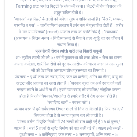
Farming etc अर्थात् मिट्टी के संपर्क में रहना। मिट्टी में विष निवारण की
अद्भुत शक्ति होती है।
‘आकाश’ यह पिछले 4 तत्त्वों की अपेक्षा सुक्ष्म व शक्तिशाली है। “बैखरी, मध्यमा,
पश्यन्ति व परा” – चारों वाणियां आकाश में तरंग रूप में प्रवाहित होती हैं। शरीर
में ‘मन या मस्तिष्क’ (mind) आकाश तत्त्व का प्रतिनिधि है। ‘स्वाध्याय’
(अध्ययन + चिंतन-मनन + निदिध्यासन) से भैया ने तत्त्व-शुद्धि का स्व जीवन में
संधान किया है।
प्रश्नोत्तरी सेशन with श्री लाल बिहारी बाबूजी
आ॰ सुशील त्यागी जी की 57 वर्ष में युवावस्था की तरह ओज – तेज का धारण
करना, कर्मठता, शारीरिक रोगों को दूर कर आरोग्य को धारण करना व आ॰ सुमन
जी की वैज्ञानिक अध्यात्म शोध प्रसन्नता का विषय है।
पंचतत्व – पृथ्वी तत्व का स्वाद मीठा, जल का कसैला, अग्नि का तीखा, वायु का
खट्टा और आकाश का खारा होता है। ‘अस्वाद व्रत’ का अर्थ स्वाद को नहीं
ग्रहण करने के अर्थ में ना लें। इसमें उस स्वाद को संयमित/ संतुलित करना
होता है जिसके चिपकाव/आसक्ति से हमारे शरीर में रोग उत्पन्न होते हैं।
“स्वादिष्ट खायें – स्वस्थ रहें”।
अस्वाद व्रत से हमें सर्वप्रथम Over diet से निजात मिलती है। जिस स्वाद से
चिपकाव होता है वो ज्यादा ग्रहण कर ली जाती है।
‘सांख्य दर्शन’ में सृष्टि निर्माण में 24 तत्त्वों की बात कही गई हैं 25 वां पुरूष/
आत्मा है। यहां 5 तत्त्वों से सृष्टि निर्माण की बात कही गई हैं। आइए इसे समझें:-
पृथ्वी तत्त्व – 5 कर्मेन्द्रियां, जल तत्त्व – 5 तन्मात्रायें, अग्नि तत्त्व – 5