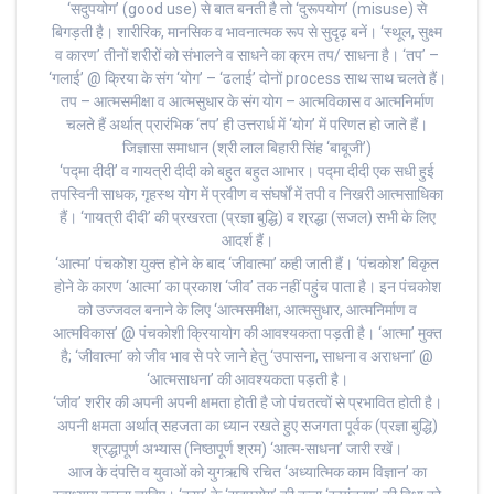
‘सदुपयोग’ (good use) से बात बनती है तो ‘दुरूपयोग’ (misuse) से
बिगड़ती है। शारीरिक, मानसिक व भावनात्मक रूप से सुदृढ़ बनें। ‘स्थूल, सुक्ष्म
व कारण’ तीनों शरीरों को संभालने व साधने का क्रम तप/ साधना है। ‘तप’ –
‘गलाई’ @ क्रिया के संग ‘योग’ – ‘ढलाई’ दोनों process साथ साथ चलते हैं।
तप – आत्मसमीक्षा व आत्मसुधार के संग योग – आत्मविकास व आत्मनिर्माण
चलते हैं अर्थात् प्रारंभिक ‘तप’ ही उत्तरार्ध में ‘योग’ में परिणत हो जाते हैं।
जिज्ञासा समाधान (श्री लाल बिहारी सिंह ‘बाबूजी’)
‘पद्मा दीदी’ व गायत्री दीदी को बहुत बहुत आभार। पद्मा दीदी एक सधी हुई
तपस्विनी साधक, गृहस्थ योग में प्रवीण व संघर्षों में तपी व निखरी आत्मसाधिका
हैं। ‘गायत्री दीदी’ की प्रखरता (प्रज्ञा बुद्धि) व श्रद्धा (सजल) सभी के लिए
आदर्श हैं।
‘आत्मा’ पंचकोश युक्त होने के बाद ‘जीवात्मा’ कही जाती हैं। ‘पंचकोश’ विकृत
होने के कारण ‘आत्मा’ का प्रकाश ‘जीव’ तक नहीं पहुंच पाता है। इन पंचकोश
को उज्जवल बनाने के लिए ‘आत्मसमीक्षा, आत्मसुधार, आत्मनिर्माण व
आत्मविकास’ @ पंचकोशी क्रियायोग की आवश्यकता पड़ती है। ‘आत्मा’ मुक्त
है; ‘जीवात्मा’ को जीव भाव से परे जाने हेतु ‘उपासना, साधना व अराधना’ @
‘आत्मसाधना’ की आवश्यकता पड़ती है।
‘जीव’ शरीर की अपनी अपनी क्षमता होती है जो पंचतत्वों से प्रभावित होती है।
अपनी क्षमता अर्थात् सहजता का ध्यान रखते हुए सजगता पूर्वक (प्रज्ञा बुद्धि)
श्रद्धापूर्ण अभ्यास (निष्ठापूर्ण श्रम) ‘आत्म-साधना’ जारी रखें।
आज के दंपत्ति व युवाओं को युगऋषि रचित ‘अध्यात्मिक काम विज्ञान’ का