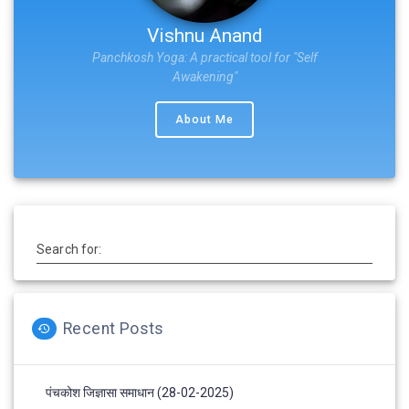
Vishnu Anand
Panchkosh Yoga: A practical tool for "Self
Awakening"
About Me
Search for:
Recent Posts
पंचकोश जिज्ञासा समाधान (28-02-2025)