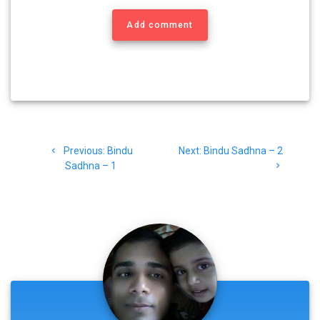
Add comment
Post
Previous
Next
Previous:
Bindu
Next:
Bindu Sadhna – 2
navigation
post:
post:
Sadhna – 1