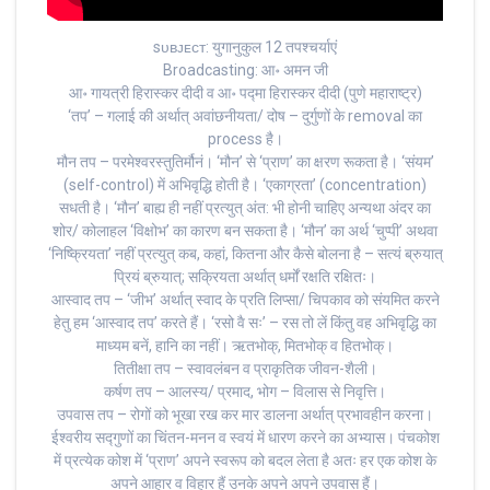
sᴜʙᴊᴇᴄᴛ: युगानुकुल 12 तपश्चर्याएं
Broadcasting: आ॰ अमन जी
आ॰ गायत्री हिरास्कर दीदी व आ॰ पद्मा हिरास्कर दीदी (पुणे महाराष्ट्र)
‘तप’ – गलाई की अर्थात् अवांछनीयता/ दोष – दुर्गुणों के removal का
process है।
मौन तप – परमेश्वरस्तुतिर्मौनं। ‘मौन’ से ‘प्राण’ का क्षरण रूकता है। ‘संयम’
(self-control) में अभिवृद्धि होती है। ‘एकाग्रता’ (concentration)
सधती है। ‘मौन’ बाह्य ही नहीं प्रत्युत् अंत: भी होनी चाहिए अन्यथा अंदर का
शोर/ कोलाहल ‘विक्षोभ’ का कारण बन सकता है। ‘मौन’ का अर्थ ‘चुप्पी’ अथवा
‘निष्क्रियता’ नहीं प्रत्युत् कब, कहां, कितना और कैसे बोलना है – सत्यं ब्रुयात्
प्रियं ब्रुयात्; सक्रियता अर्थात् धर्मों रक्षति रक्षितः।
आस्वाद तप – ‘जीभ’ अर्थात् स्वाद के प्रति लिप्सा/ चिपकाव को संयमित करने
हेतु हम ‘आस्वाद तप’ करते हैं। ‘रसो वै सः’ – रस तो लें किंतु वह अभिवृद्धि का
माध्यम बनें, हानि का नहीं। ऋतभोक्, मितभोक् व हितभोक्।
तितीक्षा तप – स्वावलंबन व प्राकृतिक जीवन-शैली।
कर्षण तप – आलस्य/ प्रमाद, भोग – विलास से निवृत्ति।
उपवास तप – रोगों को भूखा रख कर मार डालना अर्थात् प्रभावहीन करना।
ईश्वरीय सद्गुणों का चिंतन-मनन व स्वयं में धारण करने का अभ्यास। पंचकोश
में प्रत्येक कोश में ‘प्राण’ अपने स्वरूप को बदल लेता है अतः हर एक कोश के
अपने आहार व विहार हैं उनके अपने अपने उपवास हैं।