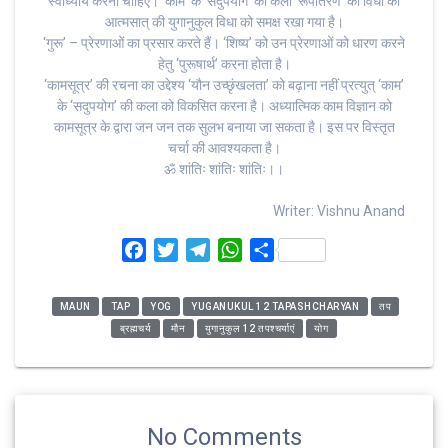
स्वाध्याय करना चाहिए। ‘काम’ के ‘सदुपयोग’ की कला ‘रूपांतरण’ की विधा को
आत्मसात् की युगानुकुल विधा को समक्ष रखा गया है।
‘गुरू’ – प्रेरणाओं का प्रसार करते हैं। ‘शिष्य’ को उन प्रेरणाओं को धारण करने
हेतु ‘पुरूषार्थ’ करना होता है।
‘कामसूत्र’ की रचना का उद्देश्य ‘यौन उच्छृंखलता’ को बढ़ाना नहीं प्रत्युत् ‘काम’
के ‘सदुपयोग’ की कला को विकसित करना है। अध्यात्मिक काम विज्ञान को
कामसूत्र के द्वारा जन जन तक सुलभ बनाया जा सकता है। इस पर विस्तृत
चर्चा की आवश्यकता है।
ॐ शांतिः शांतिः शांतिः।।
Writer: Vishnu Anand
F
T
T
W
S
a
w
e
h
h
c
i
l
a
a
MAUN
TAP
YOG
YUGANUKUL 12 TAPASHCHARYAN
तप
e
t
e
t
r
ब्रह्मचर्य
मौन
युगानुकुल 12 तपश्चर्याएं
योग
b
t
g
s
e
o
e
r
A
o
r
a
p
k
m
p
No Comments