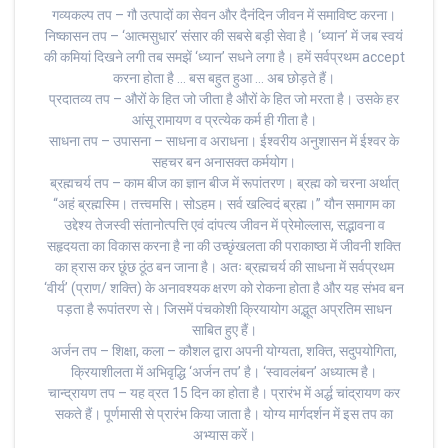
गव्यकल्प तप – गौ उत्पादों का सेवन और दैनंदिन जीवन में समाविष्ट करना।
निष्कासन तप – ‘आत्मसुधार’ संसार की सबसे बड़ी सेवा है। ‘ध्यान’ में जब स्वयं
की कमियां दिखने लगी तब समझें ‘ध्यान’ सधने लगा है। हमें सर्वप्रथम accept
करना होता है … बस बहुत हुआ … अब छोड़ते हैं।
प्रदातव्य तप – औरों के हित जो जीता है औरों के हित जो मरता है। उसके हर
आंसू रामायण व प्रत्येक कर्म ही गीता है।
साधना तप – उपासना – साधना व अराधना। ईश्वरीय अनुशासन में ईश्वर के
सहचर बन अनासक्त कर्मयोग।
ब्रह्मचर्य तप – काम बीज का ज्ञान बीज में रूपांतरण। ब्रह्म को चरना अर्थात्
“अहं ब्रह्मस्मि। तत्त्वमसि। सोऽहम। सर्व खल्विदं ब्रह्म।” यौन समागम का
उद्देश्य तेजस्वी संतानोत्पत्ति एवं दांपत्य जीवन में प्रेमोल्लास, सद्भावना व
सहृदयता का विकास करना है ना की उच्छृंखलता की पराकाष्ठा में जीवनी शक्ति
का ह्रास कर छूंछ ठूंठ बन जाना है। अतः ब्रह्मचर्य की साधना में सर्वप्रथम
‘वीर्य’ (प्राण/ शक्ति) के अनावश्यक क्षरण को रोकना होता है और यह संभव बन
पड़ता है रूपांतरण से। जिसमें पंचकोशी क्रियायोग अद्भूत अप्रतिम साधन
साबित हुए हैं।
अर्जन तप – शिक्षा, कला – कौशल द्वारा अपनी योग्यता, शक्ति, सदुपयोगिता,
क्रियाशीलता में अभिवृद्धि ‘अर्जन तप’ है। ‘स्वावलंबन’ अध्यात्म है।
चान्द्रायण तप – यह व्रत 15 दिन का होता है। प्रारंभ में अर्द्ध चांद्रायण कर
सकते हैं। पूर्णमासी से प्रारंभ किया जाता है। योग्य मार्गदर्शन में इस तप का
अभ्यास करें।