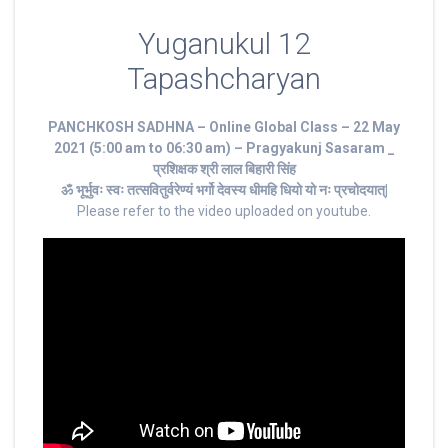
Yuganukul 12
Tapashcharyan
PANCHKOSH SADHNA – Online Global Class – 22 May
2021 (5:00 am to 06:30 am) – Pragyakunj Sasaram _
प्रशिक्षक श्री लाल बिहारी सिंह
ॐ भूर्भुवः स्‍वः तत्‍सवितुर्वरेण्‍यं भर्गो देवस्य धीमहि धियो यो नः प्रचोदयात्‌|
Please refer to the video uploaded on youtube.