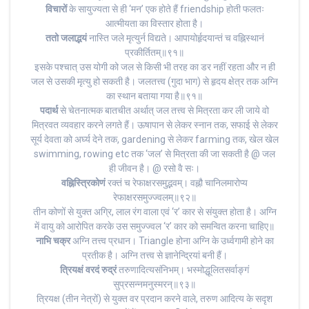
विचारों
के सायुज्यता से ही ‘मन’ एक होते हैं friendship होती फलतः
आत्मीयता का विस्तार होता है।
ततो जलाद्भयं
नास्ति जले मृत्युर्न विद्यते। आपायोर्हृदयान्तं च वह्निस्थानं
प्रकीर्तितम्॥९१॥
इसके पश्चात् उस योगी को जल से किसी भी तरह का डर नहीं रहता और न ही
जल से उसकी मृत्यु हो सकती है। जलतत्त्व (गुदा भाग) से हृदय क्षेत्र तक अग्नि
का स्थान बताया गया है॥९१॥
पदार्थ
से चेतनात्मक बातचीत अर्थात् जल तत्त्व से मित्रता कर ली जाये वो
मित्रवत व्यवहार करने लगते हैं। ऊषापान से लेकर स्नान तक, सफाई से लेकर
सूर्य देवता को अर्घ्य देने तक, gardening से लेकर farming तक, खेल खेल
swimming, rowing etc तक ‘जल’ से मित्रता की जा सकती है @ जल
ही जीवन है। @ रसो वै सः।
वह्निस्त्रिकोणं
रक्तं च रेफाक्षरसमुद्भवम्। वह्नौ चानिलमारोप्य
रेफाक्षरसमुज्ज्वलम्॥९२॥
तीन कोणों से युक्त अग्रि, लाल रंग वाला एवं ‘र’ कार से संयुक्त होता है। अग्नि
में वायु को आरोपित करके उस समुज्ज्वल ‘र’ कार को समन्वित करना चाहिए॥
नाभि चक्र
अग्नि तत्त्व प्रधान। Triangle होना अग्नि के उर्ध्वगामी होने का
प्रतीक है। अग्नि तत्त्व से ज्ञानेन्द्रियां बनी हैं।
त्रियक्षं वरदं रुद्रं
तरुणादित्यसंनिभम्। भस्मोद्धूलितसर्वाङ्गं
सुप्रसन्नमनुस्मरन्॥९३॥
त्रियक्ष (तीन नेत्रों) से युक्त वर प्रदान करने वाले, तरुण आदित्य के सदृश