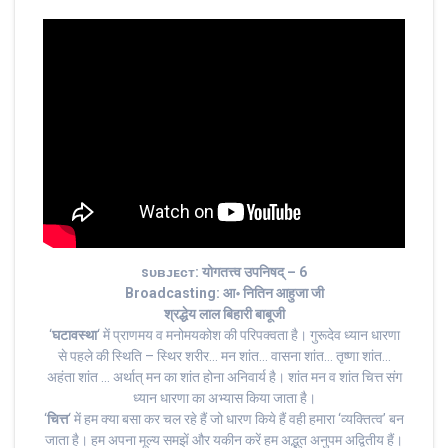
sᴜʙᴊᴇᴄᴛ: योगतत्त्व उपनिषद् – 6
Broadcasting: आ॰ नितिन आहुजा जी
श्रद्धेय लाल बिहारी बाबूजी
‘
घटावस्था
‘ में प्राणमय व मनोमयकोश की परिपक्वता है। गुरूदेव ध्यान धारणा
से पहले की स्थिति – स्थिर शरीर… मन शांत… वासना शांत… तृष्णा शांत…
अहंता शांत … अर्थात् मन का शांत होना अनिवार्य है। शांत मन व शांत चित्त संग
ध्यान धारणा का अभ्यास किया जाता है।
‘
चित्त
‘ में हम क्या बसा कर चल रहे हैं जो धारण किये हैं वही हमारा ‘व्यक्तित्व’ बन
जाता है। हम अपना मूल्य समझें और यकीन करें हम अद्भुत अनुपम अद्वितीय हैं।