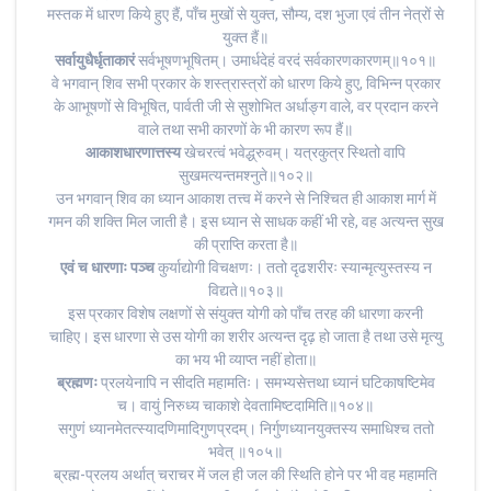
मस्तक में धारण किये हुए हैं, पाँच मुखों से युक्त, सौम्य, दश भुजा एवं तीन नेत्रों से
युक्त हैं॥
सर्वायुधैर्धृताकारं
सर्वभूषणभूषितम्। उमार्धदेहं वरदं सर्वकारणकारणम्॥१०१॥
वे भगवान् शिव सभी प्रकार के शस्त्रास्त्रों को धारण किये हुए, विभिन्न प्रकार
के आभूषणों से विभूषित, पार्वती जी से सुशोभित अर्धाङ्ग वाले, वर प्रदान करने
वाले तथा सभी कारणों के भी कारण रूप हैं॥
आकाशधारणात्तस्य
खेचरत्वं भवेद्ध्रुवम्। यत्रकुत्र स्थितो वापि
सुखमत्यन्तमश्नुते॥१०२॥
उन भगवान् शिव का ध्यान आकाश तत्त्व में करने से निश्चित ही आकाश मार्ग में
गमन की शक्ति मिल जाती है। इस ध्यान से साधक कहीं भी रहे, वह अत्यन्त सुख
की प्राप्ति करता है॥
एवं च धारणाः पञ्च
कुर्याद्योगी विचक्षणः। ततो दृढशरीरः स्यान्मृत्युस्तस्य न
विद्यते॥१०३॥
इस प्रकार विशेष लक्षणों से संयुक्त योगी को पाँच तरह की धारणा करनी
चाहिए। इस धारणा से उस योगी का शरीर अत्यन्त दृढ़ हो जाता है तथा उसे मृत्यु
का भय भी व्याप्त नहीं होता॥
ब्रह्मणः
प्रलयेनापि न सीदति महामतिः। समभ्यसेत्तथा ध्यानं घटिकाषष्टिमेव
च। वायुं निरुध्य चाकाशे देवतामिष्टदामिति॥१०४॥
सगुणं ध्यानमेतत्स्यादणिमादिगुणप्रदम्। निर्गुणध्यानयुक्तस्य समाधिश्च ततो
भवेत् ॥१०५॥
ब्रह्म-प्रलय अर्थात् चराचर में जल ही जल की स्थिति होने पर भी वह महामति