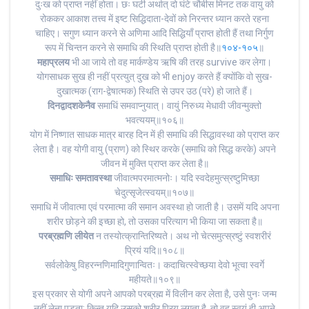
दुःख को प्राप्त नहीं होता। छः घटी अर्थात् दो घंटे चौबीस मिनट तक वायु को
रोककर आकाश तत्त्व में इष्ट सिद्धिदाता-देवों को निरन्तर ध्यान करते रहना
चाहिए। सगुण ध्यान करने से अणिमा आदि सिद्धियाँ प्राप्त होती हैं तथा निर्गुण
रूप में चिन्तन करने से समाधि की स्थिति प्राप्त होती है॥
१०४-१०५
॥
महाप्रलय
भी आ जाये तो वह मार्कण्डेय ऋषि की तरह survive कर लेगा।
योगसाधक सुख ही नहीं प्रत्युत् दुख को भी enjoy करते हैं क्योंकि वो सुख-
दुखात्मक (राग-द्वेषात्मक) स्थिति से उपर उठ (परे) हो जाते हैं।
दिनद्वादशकेनैव
समाधिं समवाप्नुयात्। वायुं निरुध्य मेधावी जीवन्मुक्तो
भवत्ययम्॥१०६॥
योग में निष्णात साधक मात्र बारह दिन में ही समाधि की सिद्धावस्था को प्राप्त कर
लेता है। वह योगी वायु (प्राण) को स्थिर करके (समाधि को सिद्ध करके) अपने
जीवन में मुक्ति प्राप्त कर लेता है॥
समाधिः समतावस्था
जीवात्मपरमात्मनोः। यदि स्वदेहमुत्स्रष्टुमिच्छा
चेदुत्सृजेत्स्वयम्॥१०७॥
समाधि में जीवात्मा एवं परमात्मा की समान अवस्था हो जाती है। उसमें यदि अपना
शरीर छोड़ने की इच्छा हो, तो उसका परित्याग भी किया जा सकता है॥
परब्रह्मणि लीयेत
न तस्योत्क्रान्तिरिष्यते। अथ नो चेत्समुत्स्रष्टुं स्वशरीरं
प्रियं यदि॥१०८॥
सर्वलोकेषु विहरन्नणिमादिगुणान्वितः। कदाचित्स्वेच्छया देवो भूत्वा स्वर्गे
महीयते॥१०९॥
इस प्रकार से योगी अपने आपको परब्रह्म में विलीन कर लेता है, उसे पुनः जन्म
नहीं लेना पड़ता; किन्तु यदि उसको शरीर प्रिय लगता है, तो वह स्वयं ही अपने