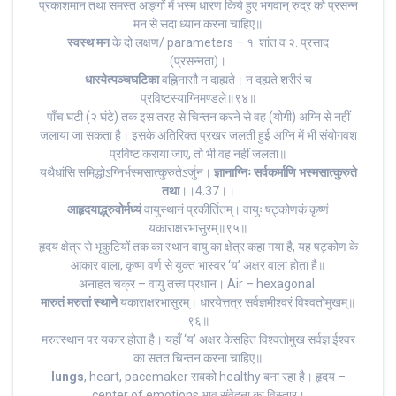
प्रकाशमान तथा समस्त अङ्गों में भस्म धारण किये हुए भगवान् रुद्र को प्रसन्न
मन से सदा ध्यान करना चाहिए॥
स्वस्थ मन
के दो लक्षण/ parameters – १. शांत व २. प्रसाद
(प्रसन्नता)।
धारयेत्पञ्चघटिका
वह्निनासौ न दाह्यते। न दह्यते शरीरं च
प्रविष्टस्याग्निमण्डले॥९४॥
पाँच घटी (२ घंटे) तक इस तरह से चिन्तन करने से वह (योगी) अग्नि से नहीं
जलाया जा सकता है। इसके अतिरिक्त प्रखर जलती हुई अग्नि में भी संयोगवश
प्रविष्ट कराया जाए, तो भी वह नहीं जलता॥
यथैधांसि समिद्धोऽग्निर्भस्मसात्कुरुतेऽर्जुन।
ज्ञानाग्निः सर्वकर्माणि भस्मसात्कुरुते
तथा
।।4.37।।
आहृदयाद्भ्रुवोर्मध्यं
वायुस्थानं प्रकीर्तितम्। वायुः षट्कोणकं कृष्णं
यकाराक्षरभासुरम्॥९५॥
हृदय क्षेत्र से भृकुटियों तक का स्थान वायु का क्षेत्र कहा गया है, यह षट्कोण के
आकार वाला, कृष्ण वर्ण से युक्त भास्वर ‘य’ अक्षर वाला होता है॥
अनाहत चक्र – वायु तत्त्व प्रधान। Air – hexagonal.
मारुतं मरुतां स्थाने
यकाराक्षरभासुरम्। धारयेत्तत्र सर्वज्ञमीश्वरं विश्वतोमुखम्॥
९६॥
मरुत्स्थान पर यकार होता है। यहाँ ‘य’ अक्षर केसहित विश्वतोमुख सर्वज्ञ ईश्वर
का सतत चिन्तन करना चाहिए॥
lungs
, heart, pacemaker सबको healthy बना रहा है। हृदय –
center of emotions भाव संवेदना का विस्तार।