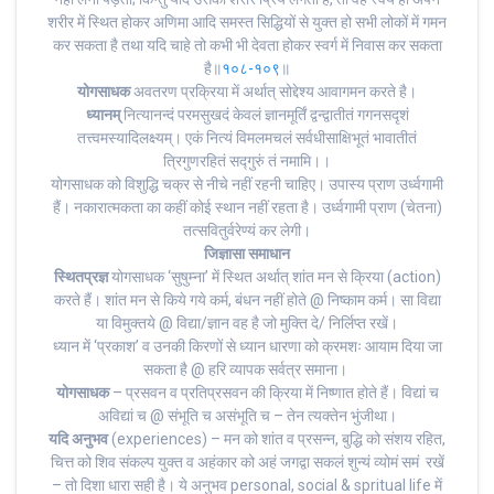
शरीर में स्थित होकर अणिमा आदि समस्त सिद्धियों से युक्त हो सभी लोकों में गमन
कर सकता है तथा यदि चाहे तो कभी भी देवता होकर स्वर्ग में निवास कर सकता
है॥
१०८-१०९
॥
योगसाधक
अवतरण प्रक्रिया में अर्थात् सोद्देश्य आवागमन करते है।
ध्यानम्
नित्यानन्दं परमसुखदं केवलं ज्ञानमूर्तिं द्वन्द्वातीतं गगनसदृशं
तत्त्वमस्यादिलक्ष्यम्। एकं नित्यं विमलमचलं सर्वधीसाक्षिभूतं भावातीतं
त्रिगुणरहितं सद्गुरुं तं नमामि।।
योगसाधक को विशुद्धि चक्र से नीचे नहीं रहनी चाहिए। उपास्य प्राण उर्ध्वगामी
हैं। नकारात्मकता का कहीं कोई स्थान नहीं रहता है। उर्ध्वगामी प्राण (चेतना)
तत्सवितुर्वरेण्यं कर लेगी।
जिज्ञासा समाधान
स्थितप्रज्ञ
योगसाधक ‘सुषुम्ना’ में स्थित अर्थात् शांत मन से क्रिया (action)
करते हैं। शांत मन से किये गये कर्म, बंधन नहीं होते @ निष्काम कर्म। सा विद्या
या विमुक्तये @ विद्या/ज्ञान वह है जो मुक्ति दे/ निर्लिप्त रखें।
ध्यान में ‘प्रकाश’ व उनकी किरणों से ध्यान धारणा को क्रमशः आयाम दिया जा
सकता है @ हरि व्यापक सर्वत्र समाना।
योगसाधक
– प्रसवन व प्रतिप्रसवन की क्रिया में निष्णात होते हैं। विद्यां च
अविद्यां च @ संभूति च असंभूति च – तेन त्यक्तेन भुंजीथा।
यदि अनुभव
(experiences) – मन को शांत व प्रसन्न, बुद्धि को संशय रहित,
चित्त को शिव संकल्प युक्त व अहंकार को अहं जगद्वा सकलं शुन्यं व्योमं समं रखें
– तो दिशा धारा सही है। ये अनुभव personal, social & spritual life में