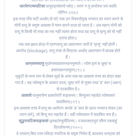
धारयेत्पञ्चघटिका
वायुवद्व्योमगो भवेत्। मरणं न तु वायोश्च भयं भवति
योगिनः॥९७॥
इस तरह पाँच घटी अर्थात् दो घंटे तक उन विश्वतोमुख भगवान् का ध्यान करने से
योगी वायु के सदृश आकाश में गमन करने वाला हो जाता है। उस महान् योगी को
वायु से किसी भी तरह का भय नहीं व्याप्त होता तथा वह वायु से मृत्यु को भी नहीं
प्राप्त होता॥
जब तक हृदय क्षेत्र में प्राणवायु का आवागमन जारी है ‘मृत्यु’ नहीं होती।
अवरोध (blockage), वायु तत्त्व से मित्रता अर्थात् आवागमन में बाधक होते
हैं।
आभ्रूमध्यात्तु
मूर्धान्तमाकाशस्थानमुच्यते। व्योम वृत्तं च धूम्रं च
हकाराक्षरभासुरम्॥९८॥
भृकुटी के मध्य भाग से लेकर मूर्धा के अन्त तक का आकाश तत्त्व का क्षेत्र कहा
गया है। यह व्योमवृत्त के आकार वाला, धूम्र वर्ण से युक्त तथा ‘ह’ कार (अक्षर)
से प्रकाशित है॥
आकाशे
वायुमारोप्य हकारोपरि शङ्करम्। बिन्दुरूपं महादेवं व्योमाकारं
सदाशिवम्॥९९॥
इस आकाश तत्त्व में वायु का आरोपण करके ‘ह’ कार के ऊपर भगवान् शंकर (का
ध्यान करे), जो बिन्दु रूप महादेव हैं। वही व्योमाकार में सदाशिव रूप हैं॥
शुद्धस्फटिकसङ्काशं
धृतबालेन्दुमौलिनम्। पञ्चवक्त्रयुतं सौम्यं दशबाहुं
त्रिलोचनम्॥१००॥
वे भगवान् शिव परम पवित्र स्फटिक के सदृश निर्मल हैं, बालरूप चन्द्रमा को