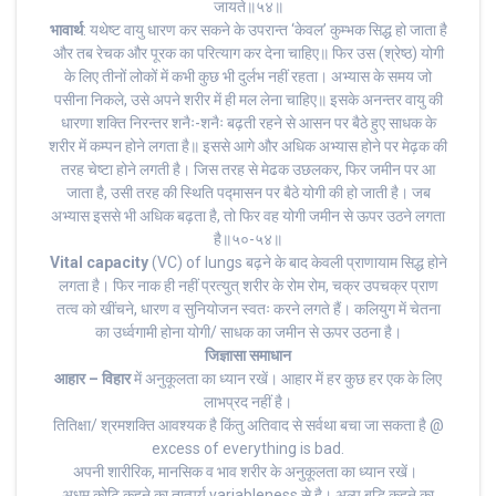
जायते॥५४॥
भावार्थ
: यथेष्ट वायु धारण कर सकने के उपरान्त ‘केवल’ कुम्भक सिद्ध हो जाता है
और तब रेचक और पूरक का परित्याग कर देना चाहिए॥ फिर उस (श्रेष्ठ) योगी
के लिए तीनों लोकों में कभी कुछ भी दुर्लभ नहीं रहता। अभ्यास के समय जो
पसीना निकले, उसे अपने शरीर में ही मल लेना चाहिए॥ इसके अनन्तर वायु की
धारणा शक्ति निरन्तर शनैः-शनैः बढ़ती रहने से आसन पर बैठे हुए साधक के
शरीर में कम्पन होने लगता है॥ इससे आगे और अधिक अभ्यास होने पर मेढ़क की
तरह चेष्टा होने लगती है। जिस तरह से मेढक उछलकर, फिर जमीन पर आ
जाता है, उसी तरह की स्थिति पद्मासन पर बैठे योगी की हो जाती है। जब
अभ्यास इससे भी अधिक बढ़ता है, तो फिर वह योगी जमीन से ऊपर उठने लगता
है॥५०-५४॥
Vital capacity
(VC) of lungs बढ़ने के बाद केवली प्राणायाम सिद्ध होने
लगता है। फिर नाक ही नहीं प्रत्युत् शरीर के रोम रोम, चक्र उपचक्र प्राण
तत्व को खींचने, धारण व सुनियोजन स्वतः करने लगते हैं। कलियुग में चेतना
का उर्ध्वगामी होना योगी/ साधक का जमीन से ऊपर उठना है।
जिज्ञासा समाधान
आहार – विहार
में अनुकूलता का ध्यान रखें। आहार में हर कुछ हर एक के लिए
लाभप्रद नहीं है।
तितिक्षा/ श्रमशक्ति आवश्यक है किंतु अतिवाद से सर्वथा बचा जा सकता है @
excess of everything is bad.
अपनी शारीरिक, मानसिक व भाव शरीर के अनुकूलता का ध्यान रखें।
अधम कोटि कहने का तात्पर्य variableness से है। अल्प बुद्धि कहने का