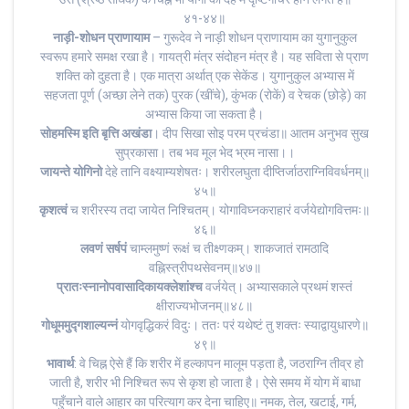
४१-४४॥
नाड़ी-शोधन प्राणायाम
– गुरूदेव ‌ने नाड़ी शोधन प्राणायाम का युगानुकुल
स्वरूप हमारे समक्ष रखा है। गायत्री मंत्र संदोहन मंत्र है। यह सविता से प्राण
शक्ति को दुहता है। एक मात्रा अर्थात् एक सेकेंड। युगानुकुल अभ्यास में
सहजता पूर्ण (अच्छा लेने तक) पुरक (खींचे), कुंभक (रोकें) व रेचक (छोड़े) का
अभ्यास किया जा सकता है।
सोहमस्मि इति बृत्ति अखंडा
। दीप सिखा सोइ परम प्रचंडा॥ आतम अनुभव सुख
सुप्रकासा। तब भव मूल भेद भ्रम नासा।।
जायन्ते योगिनो
देहे तानि वक्ष्याम्यशेषतः। शरीरलघुता दीप्तिर्जाठराग्निविवर्धनम्॥
४५॥
कृशत्वं
च शरीरस्य तदा जायेत निश्चितम्। योगाविघ्नकराहारं वर्जयेद्योगवित्तमः॥
४६॥
लवणं सर्षपं
चाम्लमुष्णं रूक्षं च तीक्ष्णकम्। शाकजातं रामठादि
वह्निस्त्रीपथसेवनम्॥४७॥
प्रातःस्नानोपवासादिकायक्लेशांश्च
वर्जयेत्। अभ्यासकाले प्रथमं शस्तं
क्षीराज्यभोजनम्॥४८॥
गोधूममुद्गशाल्यन्नं
योगवृद्धिकरं विदुः। ततः परं यथेष्टं तु शक्तः स्याद्वायुधारणे॥
४९॥
भावार्थ
: वे चिह्न ऐसे हैं कि शरीर में हल्कापन मालूम पड़ता है, जठराग्नि तीव्र हो
जाती है, शरीर भी निश्चित रूप से कृश हो जाता है। ऐसे समय में योग में बाधा
पहुँचाने वाले आहार का परित्याग कर देना चाहिए॥ नमक, तेल, खटाई, गर्म,