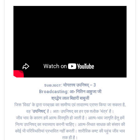
sᴜʙᴊᴇᴄᴛ: योगतत्त्व उपनिषद् – 3
Broadcasting: आ॰ नितिन आहुजा जी
श्रद्धेय लाल बिहारी बाबूजी
जिस ‘विद्या’ के द्वारा परब्रह्म का सामीप्य एवं तादात्म्य प्राप्त किया जा सकता है,
वह ‘
उपनिषद्
‘ है। अतः उपनिषद् का हर एक श्लोक ‘मंत्र’ है।
जीव भाव के कारण हमें आत्म-विस्मृति हो जाती है। आत्म-भाव जागृति हेतु हमें
नित्य उपनिषद् का स्वाध्याय करनी चाहिए। आत्म-स्थित साधक को संसार की
कोई भी परिस्थितियां प्रभावित नहीं करती। शारीरिक कष्ट की पहुंच जीव भाव
तक ही है।