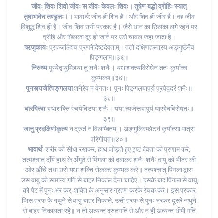
जीवः शिवः शिवो जीवः स जीवः केवलः शिवः। तुषेण बद्धो व्रीहिः स्यात्
तुषाभावेन तण्डुलः।।
भावार्थ: जीव ही शिव है। और शिव ही जीव है। वह जीव
विशुद्ध शिव ही है। जीव-शिव उसी प्रकार है। जैसे धान का छिलका लगे रहने पर
व्रीहि और छिलका दूर हो जाने पर उसे चावल कहा जाता है।
ऋजुकायः
प्राञ्जलिश्च प्रणमेदिष्टदेवताम्। ततो दक्षिणहस्तस्य अङ्गुष्ठेनैव
पिङ्गलाम्॥३६॥
निरुध्य
पूरयेद्वायुमिडया तु शनैः शनैः। यथाशक्त्यविरोधेन ततः कुर्याच्च
कुम्भकम्॥३७॥
पुनस्त्यजेत्पिङ्गलया
शनैरेव न वेगतः। पुनः पिङ्गलयापूर्य पूरयेदुदरं शनैः॥
३८॥
धारयित्वा
यथाशक्ति रेचयेदिडया शनैः। यया त्यजेत्तयापूर्य धारयेदविरोधतः॥
३९॥
जानु प्रदक्षिणीकृत्य
न द्रुतं न विलम्बितम् । अङ्गुलिस्फोटनं कुर्यात्सा मात्रा
परिगीयते॥४०॥
भावार्थ
: शरीर को सीधा रखकर, हाथ जोड़ते हुए इष्ट देवता को प्रणाम करे,
तत्पश्चात् दाँयें हाथ के अँगूठे से पिंगला को दबाकर शनैः-शनैः वायु को भीतर की
ओर खींचे तथा उसे यथा शक्ति रोककर कुम्भक करे॥ तत्पश्चात् पिंगला द्वारा
उस वायु को सामान्य गति से बाहर निकाल देना चाहिए। इसके बाद पिंगला से वायु
को पेट में पुनः भर कर, शक्ति के अनुसार ग्रहण करके रेचक करे। इस प्रकार
जिस तरफ के नथुने से वायु बाहर निकाले, उसी तरफ से पुनः भरकर दूसरे नथुने
से बाहर निकालता रहे॥ न तो अत्यन्त द्रुतगति से और न ही अत्यन्त धीमी गति