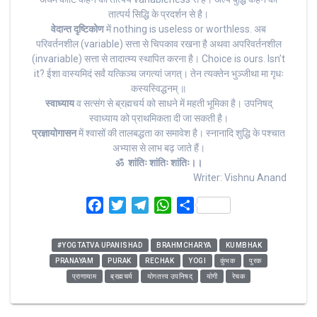
तात्पर्य सिद्धि के प्रदर्शन से है।
वेदान्त दृष्टिकोण
में nothing is useless or worthless. अब
परिवर्तनशील (variable) सत्ता से चिपकाव रखना है अथवा अपरिवर्तनशील
(invariable) सत्ता से तादात्म्य स्थापित करना है। Choice is ours. Isn’t
it?‌ ईशा वास्यमिदं सर्वं यत्किञ्च जगत्यां जगत्‌। तेन त्यक्तेन भुञ्जीथा मा गृधः
कस्यस्विद्धनम्‌ ॥
स्वाध्याय
व सत्संग से ब्रह्मचर्य को साधने में महती भूमिका है। उपनिषद्
स्वाध्याय को प्राथमिकता दी जा सकती है।
प्रज्ञायोगासन
में श्वासों की तालबद्धता का समावेश है। स्नानादि शुद्धि के पश्चात
अभ्यास से लाभ बढ़ जाते हैं।
ॐ शांतिः शांतिः शांतिः।।
Writer: Vishnu Anand
F
T
T
W
S
a
w
e
h
h
c
i
l
a
a
#YOGTATVA UPANISHAD
BRAHMCHARYA
KUMBHAK
e
t
e
t
r
PRANAYAM
PURAK
RECHAK
YOGI
कुंभक
पुरक
b
t
g
s
e
प्राणायाम
ब्रह्मचर्य
योगतत्त्व उपनिषद्
योगी
रेचक
o
e
r
A
o
r
a
p