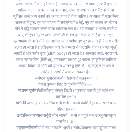
रूखा, तीक्ष्ण भोजन, हरे साग, हींग आदि मसाले, आग से तापना, स्त्री प्रसंग,
अधिक चलना, प्रातः काल का स्नान, उपवास तथा अपने शरीर को पीड़ा
पहुँचाने वाले अन्य कार्यों को प्रायः त्याग ही देना चाहिए। अभ्यास की प्रारम्भिक
अवस्था में दुग्ध, घृत का भोजन ही सर्वश्रेष्ठ है॥ गेहूँ, मूंग एवं चावल का भोजन
योग में वृद्धि प्रदान करने वाला बतलाया गया है। इस प्रकार अभ्यास करने से
वायु को इच्छानुसार धारण करने की शक्ति प्राप्त हो जाती है॥४५-४९॥
प्राणायाम
से नाड़ियों के coughs का blockage दुर हो जाते हैं जिससे शरीर
हल्का हो जाता है। उड्डियान बंध के अभ्यास से जठराग्नि तीव्र (अच्छी भूख)
लगती है और शरीर कृश (slim body) हो जाता है। आस्वाद व्रत, ब्रह्मचर्य,
सहज श्रमशक्ति (तितिक्षा), गव्यकल्प साधना‌ @ सहज प्राकृतिक सात्विक
आहार-विहार, से योगी की प्रगति अनिरुद्ध होती है। युगानुकुल साधना में
अतिवादी अर्थों से बचा जा सकता है।
यथेष्टवायुधारणाद्वायोः
सिद्ध्येत्केवलकुम्भकः।
केवले कुम्भक सिद्धे रेचपूरविवर्जिते॥५०॥
न तस्य दुर्लभं
किञ्चित्त्रिषु लोकेषु विद्यते। प्रस्वेदो जायते पूर्वं मर्दनं तेन
कारयेत्॥५१॥
ततोऽपि
धारणाद्वायोः क्रमेणैव शनैः शनैः। कम्पो भवति देहस्य आसनस्थस्य
देहिनः॥५२॥
ततोऽधिकतराभ्यासाद्दार्दुरी
स्वेन जायते। यथा च दर्दुरो भाव उत्प्लुन्योत्प्लुत्य
गच्छति॥५३॥
पद्मासनस्थितो
योगी तथा गच्छति भूतले। ततोऽधिकतरभ्यासाद्भूमित्यागश्च