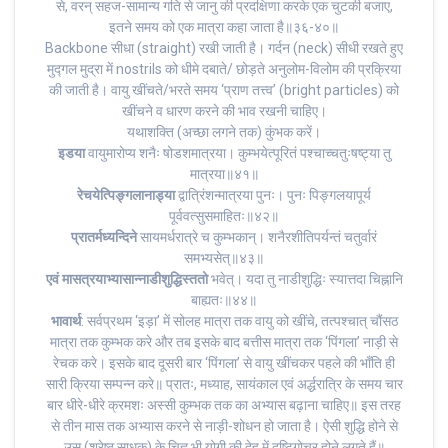
से, वरन् सहज-सामान्य गति से जानु की प्रदक्षिणा करके एक चुटकी बजाए,
इतने समय को एक मात्रा कहा जाता है॥३६-४०॥
Backbone सीधा (straight) रखी जाती है। गर्दन (neck) सीधी रखते हुए
मुद्गल मुद्रा में nostrils को धीमे दबाते/ छोड़ते अनुलोम-विलोम की प्रक्रिया
की जाती है। वायु खींचते/भरते समय ‘प्राण तत्त्व’ (bright particles) को
खींचने व धारण करने की भाव रखनी चाहिए।
यथाशक्ति (अच्छा लगने तक) कुंभक करें।
इडया
वायुमारोप्य शनैः षोडशमात्रया। कुम्भयेत्पूरितं पश्चाच्चतुःषष्ट्या तु
मात्रया॥४१॥
रेचयेत्पिङ्गलानाड्या
द्वात्रिंशन्मात्रया पुनः। पुनः पिङ्गलयापूर्य
पूर्ववत्सुसमाहितः॥४२॥
प्रातर्मध्यन्दिने
सायमर्धरात्रे च कुम्भकान्। शनैरशीतिपर्यन्तं चतुर्वारं
समभ्यसेत्॥४३॥
एवं मासत्रयाभ्यासान्नाडीशुद्धिस्ततो
भवेत्। यदा तु नाडीशुद्धिः स्यात्तदा चिह्नानि
बाह्यतः॥४४॥
भावार्थ
: सर्वप्रथम ‘इड़ा’ में सोलह मात्रा तक वायु को खींचे, तत्पश्चात् चौंसठ
मात्रा तक कुम्भक करे और तब इसके बाद बत्तीस मात्रा तक ‘पिंगला’ नाड़ी से
रेचक करे। इसके बाद दूसरी बार ‘पिंगला’ से वायु खींचकर पहले की भाँति ही
सारी क्रिया सम्पन्न करे॥ प्रातः, मध्याह, सायंकाल एवं अर्द्धरात्रि के समय चार
बार धीरे-धीरे क्रमशः अस्सी कुम्भक तक का अभ्यास बढ़ाना चाहिए॥ इस तरह
से तीन मास तक अभ्यास करने से नाड़ी-शोधन हो जाता है। ऐसी शुद्धि होने से
उस (श्रेष्ठ साधक) के चिह्न भी योगी की देह में दृष्टिगोचर होने लगते हैं॥