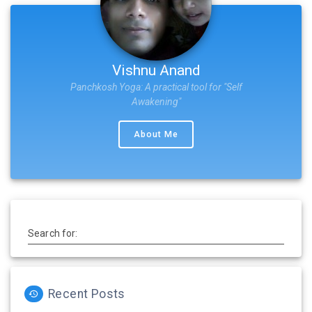
Vishnu Anand
Panchkosh Yoga: A practical tool for "Self
Awakening"
About Me
Search for:
Recent Posts