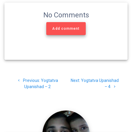
k
m
p
No Comments
Add comment
Post
Previous
Next
Previous:
Yogtatva
Next:
Yogtatva Upanishad
navigation
post:
post:
Upanishad – 2
– 4