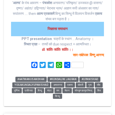
‘
आत्मा
‘ के पंच आवरण –
पंचकोश
अनावरण/ परिष्कृत/ उज्जवल @ वासना/
तृष्णा/ अहंता/ उद्विग्नता/ भेदभाव भ्रम/ अज्ञान रूपी अंधकार का नाश/
रूपांतरण …. then
आत्म प्रकाश
में
बिन्दु का सिन्धु में विलयन विसर्जन
एकत्व
संभव बन पड़ता है ।
जिज्ञासा समाधान
PPT presentation
: चक्रों के स्थान … Anatomy ।
स्थित प्रज्ञ
– तत्त्वों को due respect + आत्मस्थित।
ॐ शांतिः शांतिः शांतिः
।।
सार-संक्षेपक
:
विष्णु आनन्द
F
T
T
W
S
a
w
e
h
h
c
i
l
a
a
#AATMANUSANDHAN
#KUNDALINI JAGRAN
#UPANISHAD
e
t
e
t
r
YOGAKUNDALYUPANISHAD
अमावस्या
एकत्व
खेचरी
गुरू
जीव
b
t
g
s
e
पूर्णिमा
प्रतिपदा
बिन्दु
मंत्र
मन
मेलन
योगकुण्डल्युपनिषद्
शिव
o
e
r
A
सिन्धु
o
r
a
p
k
m
p