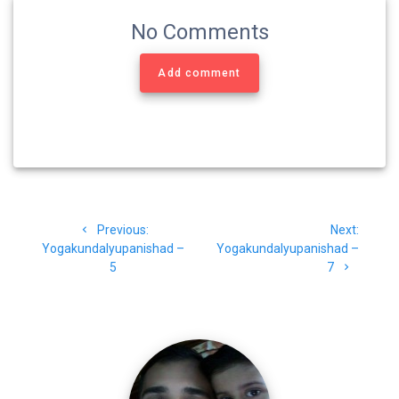
No Comments
Add comment
Post
Previous
Next
Previous:
Next:
navigation
post:
post:
Yogakundalyupanishad –
Yogakundalyupanishad –
5
7