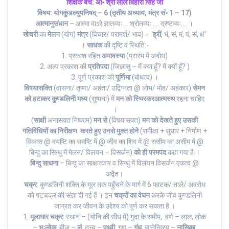
शिक्षक बैंच
: आ॰ श्री लाल बिहारी सिंह जी
विषय: योगकुंडल्युपनिषद् – 6 (तृतीय अध्याय, मंत्र सं॰ 1 – 17)
आत्मानुसंधान
– आत्मा वाऽरे ज्ञातव्यः … श्रोतव्यः …. द्रष्टव्यः…. ।
खेचरी
का
मेलन
(योग)
मंत्र
(विचार/ परामर्श/ भाव) – ‘
ह्रीं
, भं, सं, मं, पं, सं, क्षं’
।
साधक
की दृष्टि व स्थिति:-
1. प्रकाश रहित
अमावस्या
(प्रारंभ में अबोध)
2. अल्प प्रकाश की
प्रतिपदा
(जिज्ञासु – मैं क्या हूँ? मैं क्यों हूँ? )
3. पूर्ण प्रकाश की
पूर्णिमा
(बोधत्व) ।
विषयासक्ति
(वासना/ तृष्णा/ अहंता/ उद्विग्नता @ लोभ/ मोह/ अहंकार)
से
मन
को हटाकर कुण्डलिनी मध्य
(सुष्मना) में
मन को स्थिर
कर
आत्मस्थ
रहना चाहिए
।
(
साक्षी
अनासक्त निष्काम)
मन से
(विषयासक्त)
मन को देखते हुए उसकी
गतिविधियों का निरीक्षण करते हुए उनसे मुक्त होने
(समीक्षा + सुधार + निर्माण +
विकास @ वयष्टि का समष्टि में @ जीव का शिव में @ ससीम का असीम में @
बिन्दु का सिन्धु में मेलन/ विलयन – विसर्जन)
को ही परमपद
कहा गया है ।
बिन्दु साधना
– बिन्दु का साक्षात्कार व सिन्धु में विलयन विसर्जन एकत्व @
अद्वैत।
चक्र
: कुण्डलिनी शक्ति के मूल तक पहुँचने के मार्ग में 6 फाटक/ ताले/ अवरोध
को षट्चक्र की संज्ञा दी गई हैं । इन
चक्रों का वेधन
करके जीव कुण्डलिनी
जाग्रत कर जीवन के उद्देश्य को पूर्ण कर सकता है ।
1.
मूलाधार चक्र
: स्थान – (योनि की सीध में) गुदा के समीप, वर्ण – लाल, लोक
–
भुःलोक
, बीज –
लं
, तत्त्व –
पृथ्वी
, गुण –
गंध
, ज्ञानेन्द्रिय –
नासिका
,