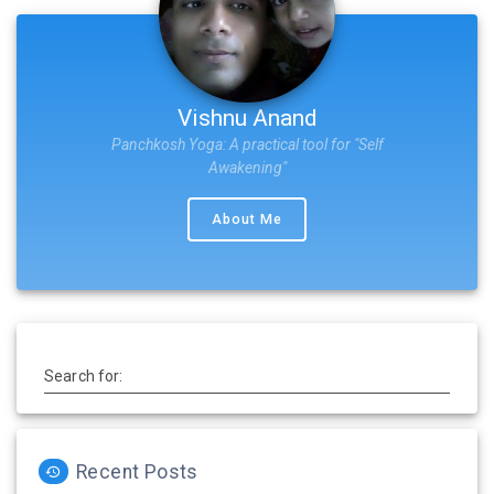
Vishnu Anand
Panchkosh Yoga: A practical tool for "Self
Awakening"
About Me
Search for:
Recent Posts