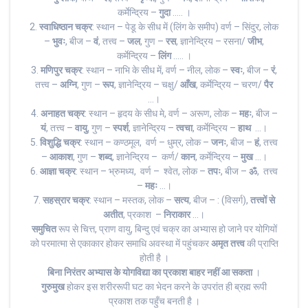
कर्मेन्द्रिय –
गुदा
….. ।
2.
स्वाधिष्ठान चक्र
: स्थान – पेडू के सीध में (लिंग के समीप) वर्ण – सिंदुर, लोक
–
भुवः
, बीज –
वं
, तत्त्व –
जल
, गुण –
रस
, ज्ञानेन्द्रिय – रसना/
जीभ
,
कर्मेन्द्रिय –
लिंग
….. ।
3.
मणिपुर
चक्र
: स्थान – नाभि के सीध में, वर्ण – नील, लोक –
स्वः
, बीज –
रं
,
तत्त्व –
अग्नि
, गुण –
रूप
, ज्ञानेन्द्रिय – चक्षु/
आँख
, कर्मेन्द्रिय – चरण/
पैर
…।
4.
अनाहत
चक्र
: स्थान – हृदय के सीध मे, वर्ण – अरूण, लोक –
महः
, बीज –
यं
, तत्त्व –
वायु
, गुण –
स्पर्श
, ज्ञानेन्द्रिय –
त्वचा
, कर्मेन्द्रिय –
हाथ
…।
5.
विशुद्धि
चक्र
: स्थान – कण्ठमूल, वर्ण – धुम्र, लोक –
जनः
, बीज –
हं
, तत्त्व
–
आकाश
, गुण –
शब्द
, ज्ञानेन्द्रिय – कर्ण/
कान
, कर्मेन्द्रिय –
मुख
…।
6.
आज्ञा
चक्र
: स्थान – भ्रुमध्य, वर्ण – श्वेत, लोक –
तपः
, बीज –
ॐ
, तत्त्व
–
महः
…।
7.
सहस्रार चक्र
: स्थान – मस्तक, लोक –
सत्य
, बीज – : (विसर्ग),
तत्त्वों से
अतीत
, प्रकाश –
निराकार
…।
समुचित
रूप से चित्त, प्राण वायु, बिन्दु एवं चक्र का अभ्यास हो जाने पर योगियों
को परमात्मा से एकाकार होकर समाधि अवस्था में पहुंचकर
अमृत तत्त्व
की प्राप्ति
होती है ।
बिना निरंतर अभ्यास के योगविद्या का प्रकाश बाहर नहीं आ सकता
।
गुरुमुख
होकर इस शरीररूपी घट का भेदन करने के उपरांत ही ब्रह्म रूपी
प्रकाश तक पहुँच बनती है ।