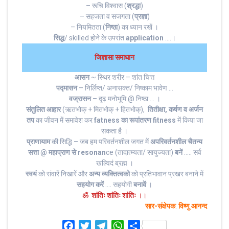
– रूचि विश्वास (
श्रद्धा
)
– सहजता व सजगता (
प्रज्ञा
)
– नियमितता (
निष्ठा
) का ध्यान रखें ।
सिद्ध
/ skilled होने के उपरांत
application
….।
जिज्ञासा समाधान
आसन
~ स्थिर शरीर – शांत चित्त
पद्मासन
– निर्लिप्त/ अनासक्त/ निष्काम भावेण …
वज्रासन
– दृढ़ मनोभूमि @ निष्ठा … ।
संतुलित आहार
(ऋतभोक् + मितभोक् + हितभोक्),
तितीक्षा, कर्षण व अर्जन
तप
का जीवन में समावेश कर
fatness का रूपांतरण fitness
में किया जा
सकता है ।
प्राणायाम
की सिद्धि – जब हम परिवर्तनशील जगत में
अपरिवर्तनशील चैतन्य
सत्ता @ महाप्राण से resonan
ce (तादात्म्यता/ सायुज्यता)
बनें
….. सर्व
खल्विदं ब्रह्म ।
स्वयं
को संवारें निखारें और
अन्य व्यक्तित्व
को
को प्रतिभावान प्रखर बनाने में
सहयोग करें
…. सहयोगी
बनावें
।
ॐ शांतिः शांतिः शांतिः
।।
सार-संक्षेपक
:
विष्णु आनन्द
F
T
T
W
S