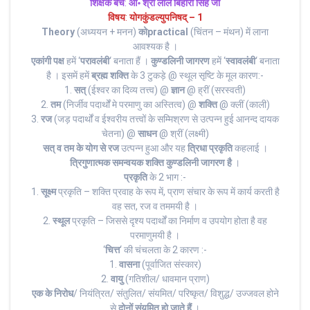
शिक्षक बैंच
:
आ॰ श्री लाल बिहारी सिंह जी
विषय
:
योगकुंडल्युपनिषद् – 1
Theory
(अध्ययन + मनन)
को
practical
(चिंतन – मंथन) में लाना
आवश्यक है ।
एकांगी पक्ष
हमें ‘
परावलंबी
‘ बनाता हैं ।
कुण्डलिनी जागरण
हमें ‘
स्वावलंबी
‘ बनाता
है । इसमें हमें
ब्रह्म शक्ति
के 3 टुकड़े @ स्थूल सृष्टि के मूल कारण:-
1.
सत्
(ईश्वर का दिव्य तत्त्व) @
ज्ञान
@ ह्रीं (सरस्वती)
2.
तम
(निर्जीव पदार्थों मे परमाणु का अस्तित्व) @
शक्ति
@ क्लीं (काली)
3.
रज
(जड़ पदार्थों व ईश्वरीय तत्त्वों के सम्मिश्रण से उत्पन्न हुई आनन्द दायक
चेतना) @
साधन
@ श्रीं (लक्ष्मी)
सत् व तम के योग से रज
उत्पन्न हुआ और यह
त्रिधा प्रकृति
कहलाई ।
त्रिगुणात्मक समन्वयक शक्ति कुण्डलिनी जागरण है
।
प्रकृति
के 2 भाग :-
1.
सूक्ष्म
प्रकृति – शक्ति प्रवाह के रूप में, प्राण संचार के रूप में कार्य करती है
वह सत, रज व तममयी है ।
2.
स्थूल
प्रकृति – जिससे दृश्य पदार्थों का निर्माण व उपयोग होता है वह
परमाणुमयी है ।
‘
चित्त
‘ की चंचलता के 2 कारण :-
1.
वासना
(पूर्वाजित संस्कार)
2.
वायु
(गतिशील/ धावमान प्राण)
एक के निरोध
/ नियंत्रित/ संतुलित/ संयमित/ परिष्कृत/ विशुद्ध/ उज्जवल होने
से
दोनों संयमित हो जाते हैं
।