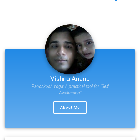
Vishnu Anand
Panchkosh Yoga: A practical tool for "Self
Awakening"
About Me