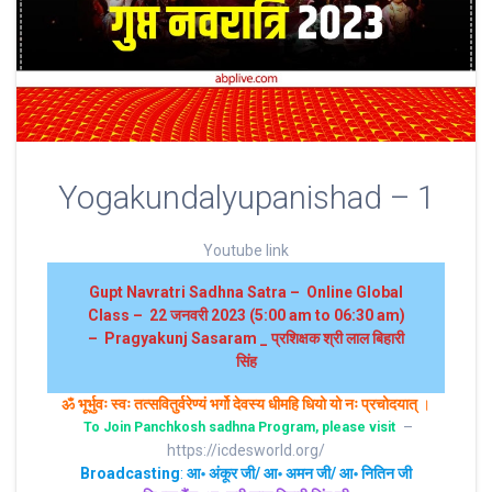
Yogakundalyupanishad – 1
Youtube link
Gupt Navratri Sadhna Satra – Online Global
Class – 22 जनवरी 2023 (5:00 am to 06:30 am)
– Pragyakunj Sasaram _ प्रशिक्षक श्री लाल बिहारी
सिंह
ॐ भूर्भुवः स्‍वः तत्‍सवितुर्वरेण्‍यं भर्गो देवस्य धीमहि धियो यो नः प्रचोदयात्‌
।
–
To Join Panchkosh sadhna Program, please visit
https://icdesworld.org/
Broadcasting
:
आ॰ अंकूर जी/ आ॰ अमन जी/ आ॰ नितिन जी