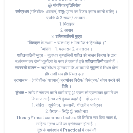
@
योगश्चित्तवृत्तिनिरोधः
।
सर्वप्रथम
(गतिशील/ धावमान)
वायु
/प्राण पर विजय प्राप्त करनी चाहिए ।
प्राप्ति के 3 साधन/ अभ्यास:-
1.
मिताहार
2.
आसन
3.
शक्तिचालिनी मुद्रा
“
मिताहार
के लक्षण – ऋतभोक् + मितभोक् + हितभोक् ।”
“
आसन
– 1. पद्मासन 2. वज्रासन ।
शक्तिचालिनी मुद्रा
– मूलाधार कुण्डलिनी
शक्ति
को
चालन
क्रिया के द्वारा
उर्ध्वगमन कर दोनों भृकुटियों के मध्य ले जाता है इसे
शक्तिचालिनी
कहते हैं ।
सरस्वती चालन
– नाड़ीशोधन प्राणायाम के अभ्यास से
सुषुम्ना
में स्थित होना
@ साक्षी भाव @ स्थित प्रज्ञ ।
प्राणायाम
– (गतिशील/ धावमान)
प्राणोंका निरोध
/ नियंत्रण/ संयम
करने की
विधि
।
कुंभक
– शरीर में संचरण करने वाली वायु @ प्राण को प्राणायाम द्वारा स्थिर
किया जाता है तब उसे कुंभक कहते हैं । दो प्रकार:-
1.
सहित
– सूर्यभेदन, उज्जायी, शीतली व भस्रिका
2.
केवल
– सिद्धि @ साक्षी भाव
Theory
में most common factors को लिखित रूप दिया जाता है,
साहित्य ग्रन्थ आदि का प्रतिपादन होता है ।
गुरू
के मार्गदर्शन में
Practical
में स्वयं की