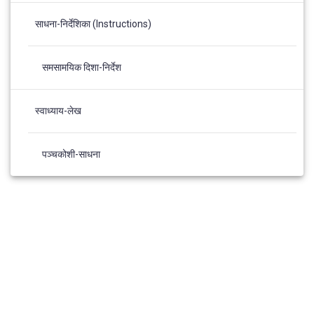
साधना-निर्देशिका (Instructions)
समसामयिक दिशा-निर्देश
स्वाध्याय-लेख
पञ्चकोशी-साधना