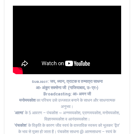
sᴜʙᴊᴇᴄᴛ: जप, ध्यान, त्राटक व तन्मात्रा साधना
आ॰ अंकुर सक्सेना जी (गाजियाबाद, उ॰ प्र॰)
Broadcasting: आ॰ अमन जी
मनोमयकोश
का परिचय उसे उज्जवल बनाने के साधन और साधनात्मक
अनुभव।
‘
आत्मा
‘ के 5 आवरण – पंचकोश ~ अन्नमयकोश, प्राणमयकोश, मनोमयकोश,
विज्ञानमयकोश व आनंदमयकोश।
‘
पंचकोश
‘ के विकृति के कारण जीव स्वयं के वास्तविक स्वरूप को भूलकर ‘द्वैत’
के भाव से युक्त हो जाता है। पंचकोश साधना @ आत्मसाधना – स्वयं के