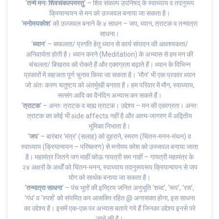
‘
तन्मे मनः शिवसंकल्पमस्तु
‘ – शिव संकल्प उपनिषद् के स्वाध्याय व तदनुरूप
क्रियान्वयन से मन को उज्जवल बनाया जा सकता है।
‘
मनोमयकोश
‘ को उज्जवल बनाने के ४ साधन – जप, ध्यान, त्राटक व तन्मात्रा
साधना।
‘
ध्यान
‘ – सफलता/ प्रगति हेतु ध्यान से कार्य संपादन की आवश्यकता/
अनिवार्यता होती है। ध्यान करने (Meditation) के अभ्यास से हम मन की
चंचलता/ बिखराव को रोकते हैं और एकाग्रता बढ़ाते हैं। ध्यान के विभिन्न
प्रकारों में सहजता पूर्ण चुनाव किया जा सकता है। ‘मौन’ भी एक प्रकार ध्यान
जो अंतः करण चतुष्टय को अंतर्मुखी बनाता है। हम परिवार में मौन, स्वाध्याय,
सत्संग आदि का दैनंदिन अभ्यास कर सकते हैं।
‘
त्राटक
‘ – अन्तः त्राटक व बाह्य त्राटक। उद्देश्य – मन की एकाग्रता। अन्तः
त्राटक का कोई भी side affects नहीं है और आत्म-जागरण में अद्वितीय
भूमिका निभाता है।
‘
जप
‘ – बारंबार ‘मंत्र’ (सलाह) को दुहराने, स्मरण (चिंतन-मनन-मंथन) व
स्वाध्याय (क्रियान्वयन – परिष्करण) से मनोमय कोश को उज्जवल बनाया जाता
है। महामंत्र जितने जग माहीं कोऊ गायत्री सम नाहीं – गायत्री महामंत्र के
२४ अक्षरों के अर्थों को चिंतन-मनन, स्वाध्याय तदनुरूपरूप क्रियान्वयन से जप
योग को सार्थक बनाया जा सकता है।
‘
तन्मात्रा साधना
‘ – पंच भूतों की इन्द्रिय जनित अनुभूति ‘शब्द’, ‘रूप’, ‘रस’,
‘गंध’ व ‘स्पर्श’ को संयमित कर आसक्ति रहित @ अनासक्त होना, इस साधना
का उद्देश्य है। इसमें एक-एक पर अभ्यास बताये गये हैं जिनका उद्देश्य इनसे परे
जाने की है।