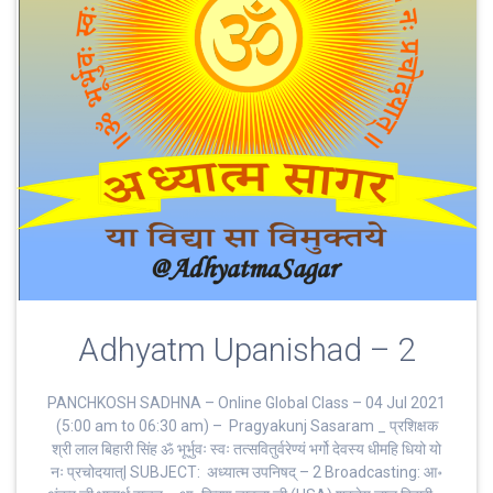
Adhyatm Upanishad – 2
PANCHKOSH SADHNA – Online Global Class – 04 Jul 2021
(5:00 am to 06:30 am) – Pragyakunj Sasaram _ प्रशिक्षक
श्री लाल बिहारी सिंह ॐ भूर्भुवः स्‍वः तत्‍सवितुर्वरेण्‍यं भर्गो देवस्य धीमहि धियो यो
नः प्रचोदयात्‌| SUBJECT: अध्यात्म उपनिषद् – 2 Broadcasting: आ॰