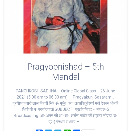
Pragyopnishad – 5th
Mandal
PANCHKOSH SADHNA – Online Global Class – 26 June
2021 (5:00 am to 06:30 am) – Pragyakunj Sasaram _
प्रशिक्षक श्री लाल बिहारी सिंह ॐ भूर्भुवः स्‍वः तत्‍सवितुर्वरेण्‍यं भर्गो देवस्य धीमहि
धियो यो नः प्रचोदयात्‌| SUBJECT: प्रज्ञोपनिषद् ~ मण्डल-5
Broadcasting: आ॰ अमन जी आ॰ डा॰ अर्चना राठौर जी (ग्रेटर नोएडा, उ॰
प्र॰) प्रथम अध्याय – …