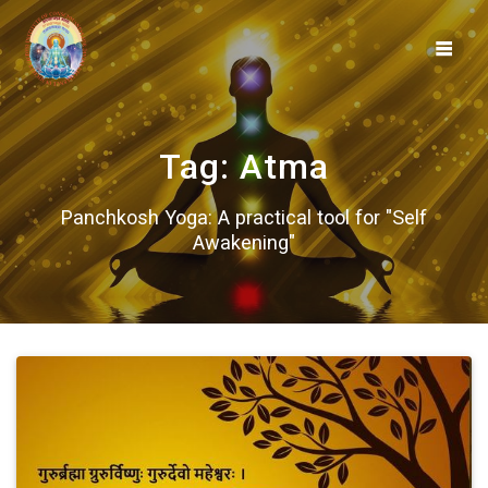
Skip
to
content
Tag:
Atma
Panchkosh Yoga: A practical tool for "Self
Awakening"