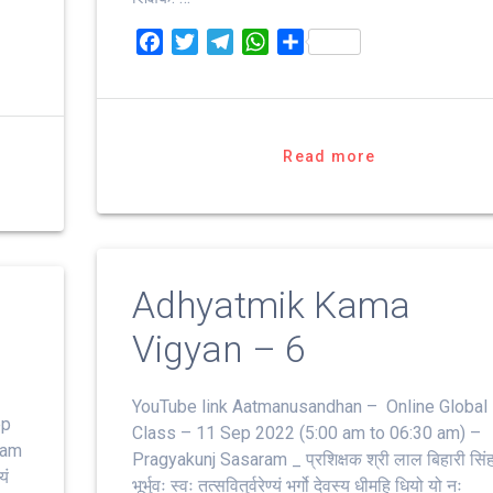
F
T
T
W
S
a
w
e
h
h
c
i
l
a
a
e
t
e
t
r
b
t
g
s
e
Read more
o
e
r
A
o
r
a
p
k
m
p
Adhyatmik Kama
Vigyan – 6
YouTube link Aatmanusandhan – Online Global
ep
Class – 11 Sep 2022 (5:00 am to 06:30 am) –
ram
Pragyakunj Sasaram _ प्रशिक्षक श्री लाल बिहारी सिं
यं
भूर्भुवः स्‍वः तत्‍सवितुर्वरेण्‍यं भर्गो देवस्य धीमहि धियो यो नः