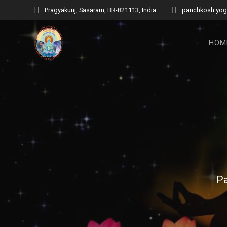
Skip
Pragyakunj, Sasaram, BR-821113, India
panchkosh.yog
to
content
HOM
Pa