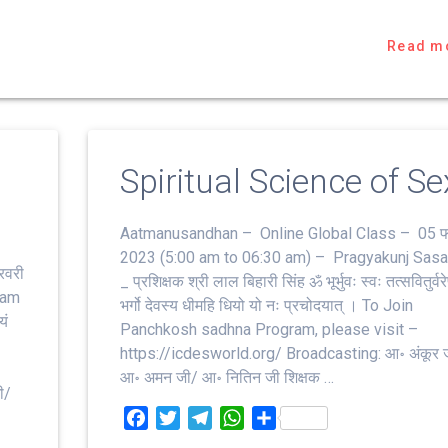
Read m
Spiritual Science of Se
Aatmanusandhan – Online Global Class – 05 फ
2023 (5:00 am to 06:30 am) – Pragyakunj Sas
रवरी
_ प्रशिक्षक श्री लाल बिहारी सिंह ॐ भूर्भुवः स्‍वः तत्‍सवितुर्वरेण्
ram
भर्गो देवस्य धीमहि धियो यो नः प्रचोदयात्‌ । To Join
यं
Panchkosh sadhna Program, please visit –
https://icdesworld.org/ Broadcasting: आ॰ अंकूर 
आ॰ अमन जी/ आ॰ नितिन जी शिक्षक …
ी/
F
T
T
W
S
a
w
e
h
h