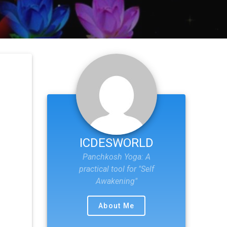
ICDESWORLD
Panchkosh Yoga: A
practical tool for "Self
Awakening"
About Me