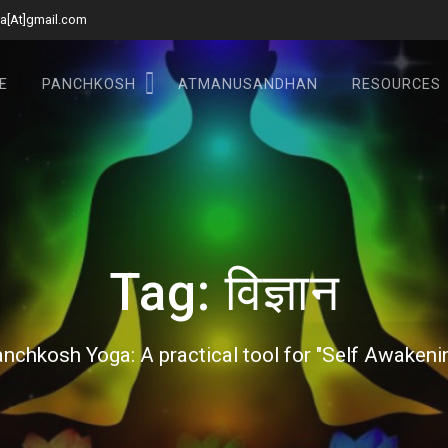
a[At]gmail.com
E
PANCHKOSH
ATMANUSANDHAN
RESOURCES
Tag:
विज्ञान
nchkosh Yoga: A practical tool for "Self Awakeni