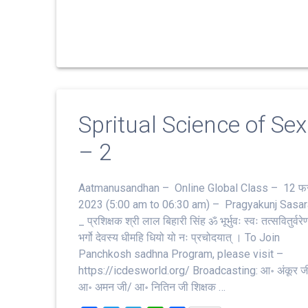
e
t
e
t
r
b
t
g
s
e
o
e
r
A
o
r
a
p
k
m
p
Spritual Science of Sex
– 2
Aatmanusandhan – Online Global Class – 12 फ
2023 (5:00 am to 06:30 am) – Pragyakunj Sasa
_ प्रशिक्षक श्री लाल बिहारी सिंह ॐ भूर्भुवः स्‍वः तत्‍सवितुर्वरेण्‍
भर्गो देवस्य धीमहि धियो यो नः प्रचोदयात्‌ । To Join
Panchkosh sadhna Program, please visit –
https://icdesworld.org/ Broadcasting: आ॰ अंकूर ज
आ॰ अमन जी/ आ॰ नितिन जी शिक्षक …