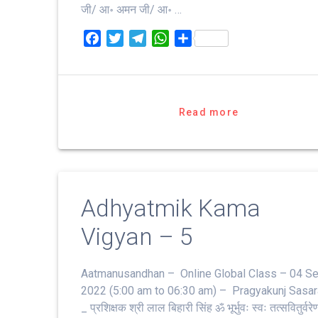
जी/ आ॰ अमन जी/ आ॰ …
F
T
T
W
S
a
w
e
h
h
c
i
l
a
a
e
t
e
t
r
b
t
g
s
e
Read more
o
e
r
A
o
r
a
p
k
m
p
Adhyatmik Kama
Vigyan – 5
Aatmanusandhan – Online Global Class – 04 S
2022 (5:00 am to 06:30 am) – Pragyakunj Sasa
_ प्रशिक्षक श्री लाल बिहारी सिंह ॐ भूर्भुवः स्‍वः तत्‍सवितुर्वरेण्‍