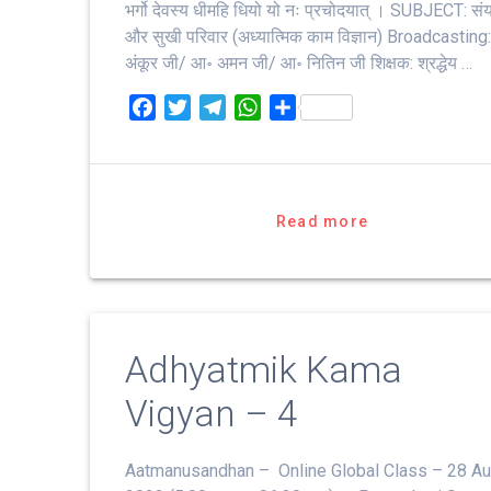
भर्गो देवस्य धीमहि धियो यो नः प्रचोदयात्‌ । SUBJECT: सं
और सुखी परिवार (अध्यात्मिक काम विज्ञान) Broadcasting
अंकूर जी/ आ॰ अमन जी/ आ॰ नितिन जी शिक्षक: श्रद्धेय …
F
T
T
W
S
a
w
e
h
h
c
i
l
a
a
e
t
e
t
r
b
t
g
s
e
Read more
o
e
r
A
o
r
a
p
k
m
p
Adhyatmik Kama
Vigyan – 4
Aatmanusandhan – Online Global Class – 28 A