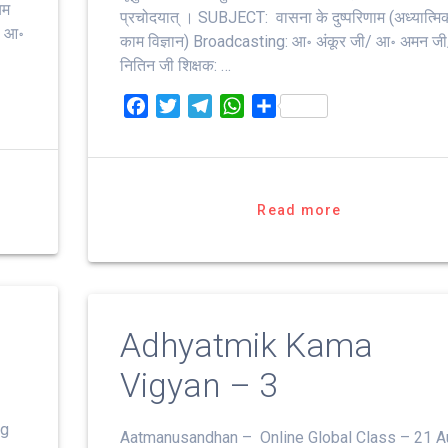
यम
प्रचोदयात्‌ । SUBJECT: वासना के दुष्परिणाम (अध्यात्मि
: आ॰
काम विज्ञान) Broadcasting: आ॰ अंकूर जी/ आ॰ अमन ज
नितिन जी शिक्षक: …
F
T
T
W
S
a
w
e
h
h
c
i
l
a
a
e
t
e
t
r
b
t
g
s
e
Read more
o
e
r
A
o
r
a
p
k
m
p
Adhyatmik Kama
Vigyan – 3
ug
Aatmanusandhan – Online Global Class – 21 A