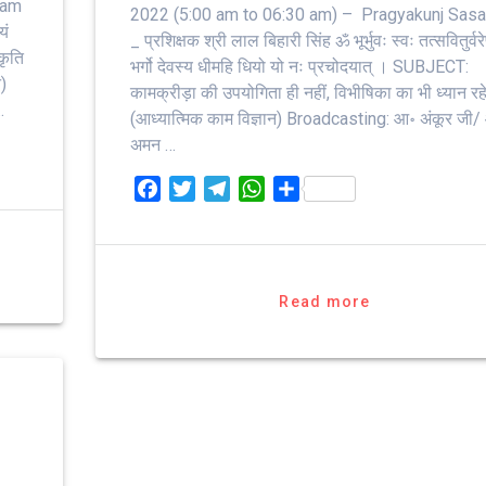
ram
2022 (5:00 am to 06:30 am) – Pragyakunj Sas
यं
_ प्रशिक्षक श्री लाल बिहारी सिंह ॐ भूर्भुवः स्‍वः तत्‍सवितुर्वरेण्
कृति
भर्गो देवस्य धीमहि धियो यो नः प्रचोदयात्‌ । SUBJECT:
न)
कामक्रीड़ा की उपयोगिता ही नहीं, विभीषिका का भी ध्यान रह
…
(आध्यात्मिक काम विज्ञान) Broadcasting: आ॰ अंकूर जी/
अमन …
F
T
T
W
S
a
w
e
h
h
c
i
l
a
a
e
t
e
t
r
b
t
g
s
e
Read more
o
e
r
A
o
r
a
p
k
m
p