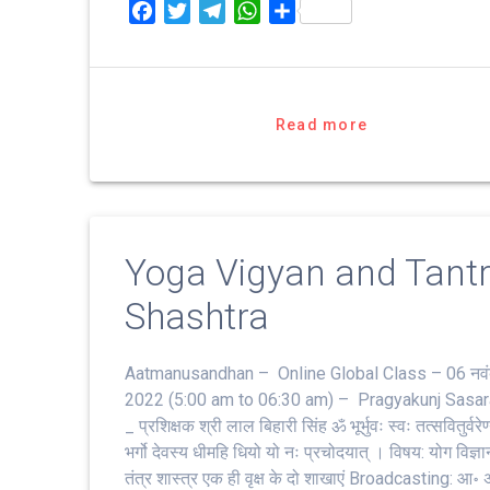
F
T
T
W
S
a
w
e
h
h
c
i
l
a
a
e
t
e
t
r
b
t
g
s
e
Read more
o
e
r
A
o
r
a
p
k
m
p
Yoga Vigyan and Tant
Shashtra
Aatmanusandhan – Online Global Class – 06 नवं
2022 (5:00 am to 06:30 am) – Pragyakunj Sasa
_ प्रशिक्षक श्री लाल बिहारी सिंह ॐ भूर्भुवः स्‍वः तत्‍सवितुर्वरेण्‍
भर्गो देवस्य धीमहि धियो यो नः प्रचोदयात्‌ । विषय: योग विज्ञा
तंत्र शास्त्र एक ही वृक्ष के दो शाखाएं Broadcasting: आ॰ 