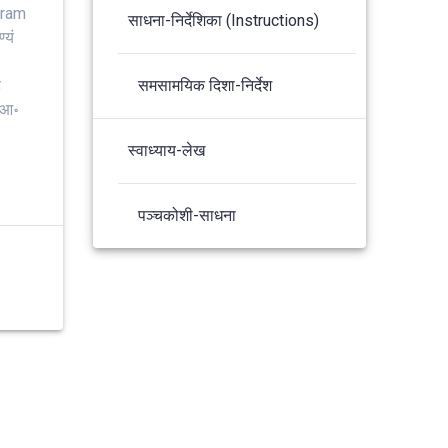
aram
साधना-निर्देशिका (Instructions)
‍यं
े
समसामयिक दिशा-निर्देश
 आ॰
स्वाध्याय-लेख
पञ्चकोशी-साधना