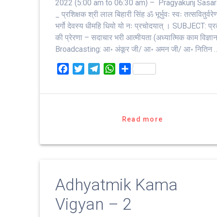
2022 (5:00 am to 06:30 am) – Pragyakunj Sasa
_ प्रशिक्षक श्री लाल बिहारी सिंह ॐ भूर्भुवः स्‍वः तत्‍सवितुर्वरेण्‍
भर्गो देवस्य धीमहि धियो यो नः प्रचोदयात्‌ । SUBJECT: प्र
की प्रेरणा – सदाचार भरी आत्मीयता (अध्यात्मिक काम विज्ञा
Broadcasting: आ॰ अंकूर जी/ आ॰ अमन जी/ आ॰ नितिन 
F
T
T
W
S
a
w
e
h
h
c
i
l
a
a
e
t
e
t
r
b
t
g
s
e
Read more
o
e
r
A
o
r
a
p
k
m
p
Adhyatmik Kama
Vigyan – 2