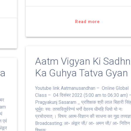
c
i
l
a
a
e
t
e
t
r
b
t
g
s
e
Read more
o
e
r
A
o
r
a
p
k
m
p
Aatm Vigyan Ki Sadh
ra
Ka Guhya Tatva Gyan
Youtube link Aatmanusandhan – Online Global
Class – 04 दिसंबर 2022 (5:00 am to 06:30 am) 
बर
Pragyakunj Sasaram _ प्रशिक्षक श्री लाल बिहारी सिं
ram
भूर्भुवः स्‍वः तत्‍सवितुर्वरेण्‍यं भर्गो देवस्य धीमहि धियो यो नः
यं
प्रचोदयात्‌ । विषय: आत्म-विज्ञान की साधना का गुह्य तत्त्वज्
न एवं
Broadcasting: आ॰ अंकूर जी/ आ॰ अमन जी/ आ॰ नितिन
अंकूर
शिक्षक: …