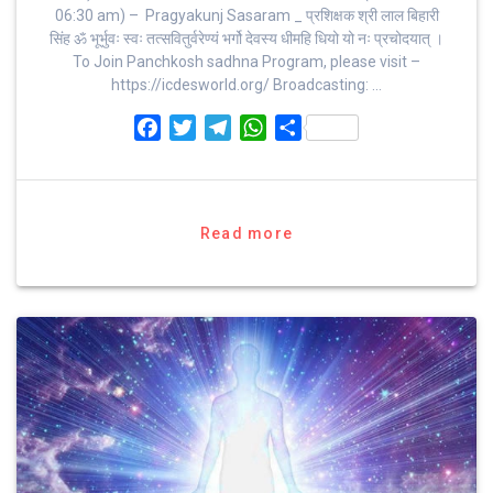
06:30 am) – Pragyakunj Sasaram _ प्रशिक्षक श्री लाल बिहारी
सिंह ॐ भूर्भुवः स्‍वः तत्‍सवितुर्वरेण्‍यं भर्गो देवस्य धीमहि धियो यो नः प्रचोदयात्‌ ।
To Join Panchkosh sadhna Program, please visit –
https://icdesworld.org/ Broadcasting: …
F
T
T
W
S
a
w
e
h
h
c
i
l
a
a
e
t
e
t
r
b
t
g
s
e
Read more
o
e
r
A
o
r
a
p
k
m
p