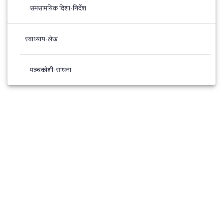
समसामयिक दिशा-निर्देश
स्वाध्याय-लेख
पञ्चकोशी-साधना