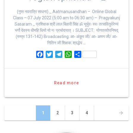
(गुप्त नवरात्रि साधना) _ Aatmanusandhan – Online Global
Class – 07 July 2022 (5:00 am to 06:30 am) – Pragyakunj
Sasaram _ प्रशिक्षक श्री लाल बिहारी सिंह ॐ भूर्भुवः स्‍वः तत्‍सवितुर्वरेण्‍यं
भर्गो देवस्य धीमहि धियो यो नः प्रचोदयात्‌ । SUBJECT: योगतत्त्वोपनिषद्
(मन्त्र 131-142) Broadcasting: आ॰ अंकूर जी/ आ॰ अमन जी/ आ॰
नितिन जी शिक्षक: श्रद्धेय …
F
T
T
W
S
a
w
e
h
h
c
i
l
a
a
e
t
e
t
r
b
t
g
s
e
Read more
o
e
r
A
o
r
a
p
k
m
p
Posts
Page
Page
Page
Page
1
2
3
4
navigation