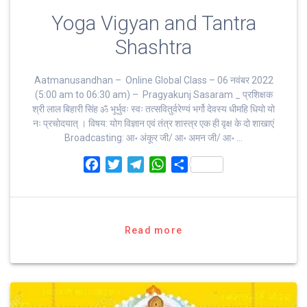
Yoga Vigyan and Tantra
Shashtra
Aatmanusandhan – Online Global Class – 06 नवंबर 2022
(5:00 am to 06:30 am) – Pragyakunj Sasaram _ प्रशिक्षक
श्री लाल बिहारी सिंह ॐ भूर्भुवः स्‍वः तत्‍सवितुर्वरेण्‍यं भर्गो देवस्य धीमहि धियो यो
नः प्रचोदयात्‌ । विषय: योग विज्ञान एवं तंत्र शास्त्र एक ही वृक्ष के दो शाखाएं
Broadcasting: आ॰ अंकूर जी/ आ॰ अमन जी/ आ॰ …
F
T
T
W
S
a
w
e
h
h
c
i
l
a
a
e
t
e
t
r
b
t
g
s
e
Read more
o
e
r
A
o
r
a
p
k
m
p