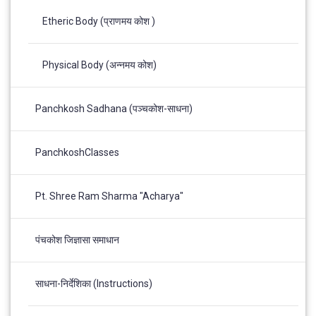
Etheric Body (प्राणमय कोश )
Physical Body (अन्नमय कोश)
Panchkosh Sadhana (पञ्चकोश-साधना)
PanchkoshClasses
Pt. Shree Ram Sharma "Acharya"
पंचकोश जिज्ञासा समाधान
साधना-निर्देशिका (Instructions)