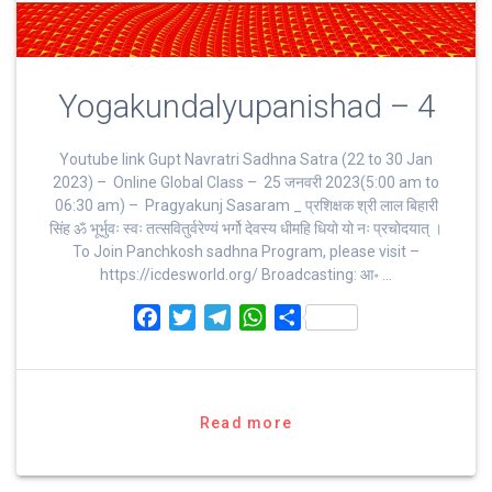
Yogakundalyupanishad – 4
Youtube link Gupt Navratri Sadhna Satra (22 to 30 Jan
2023) – Online Global Class – 25 जनवरी 2023(5:00 am to
06:30 am) – Pragyakunj Sasaram _ प्रशिक्षक श्री लाल बिहारी
सिंह ॐ भूर्भुवः स्‍वः तत्‍सवितुर्वरेण्‍यं भर्गो देवस्य धीमहि धियो यो नः प्रचोदयात्‌ ।
To Join Panchkosh sadhna Program, please visit –
https://icdesworld.org/ Broadcasting: आ॰ …
F
T
T
W
S
a
w
e
h
h
c
i
l
a
a
e
t
e
t
r
b
t
g
s
e
Read more
o
e
r
A
o
r
a
p