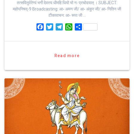
तत्‍सवितुर्वरेण्‍यं भर्गो देवस्य धीमहि धियो यो नः प्रचोदयात्‌ । SUBJECT:
महोपनिषद्-9 Broadcasting: आ॰ अमन जी/ आ॰ अंकुर जी/ आ॰ नितिन जी
टीकावाचन: आ॰ रूपा जी …
F
T
T
W
S
a
w
e
h
h
c
i
l
a
a
e
t
e
t
r
b
t
g
s
e
Read more
o
e
r
A
o
r
a
p
k
m
p