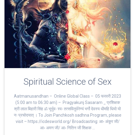
Spiritual Science of Sex
Aatmanusandhan – Online Global Class – 05 फरवरी 2023
(5:00 am to 06:30 am) – Pragyakunj Sasaram _ प्रशिक्षक
श्री लाल बिहारी सिंह ॐ भूर्भुवः स्‍वः तत्‍सवितुर्वरेण्‍यं भर्गो देवस्य धीमहि धियो यो
नः प्रचोदयात्‌ । To Join Panchkosh sadhna Program, please
visit – https://icdesworld.org/ Broadcasting: आ॰ अंकूर जी/
आ॰ अमन जी/ आ॰ नितिन जी शिक्षक …