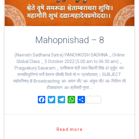
Mahopnishad – 8
(Navratri Sadhana Satra) PANCHKOSH SADHNA _ Online
Global Class _ 3 October 2022 (5:00 am to 06:30 am) _
Pragyakunj Sasaram _ प्रशिक्षक श्री लाल बिहारी सिंह ॐ भूर्भुवः स्‍वः
तत्‍सवितुर्वरेण्‍यं भर्गो देवस्य धीमहि धियो यो नः प्रचोदयात्‌ । SUBJECT:
महोपनिषद्-8 Broadcasting: आ॰ अमन जी/ आ॰ अंकुर जी/ आ॰ नितिन जी
टीकावाचन: आ॰ श्रीमती गुप्ता …
F
T
T
W
S
a
w
e
h
h
c
i
l
a
a
e
t
e
t
r
b
t
g
s
e
Read more
o
e
r
A