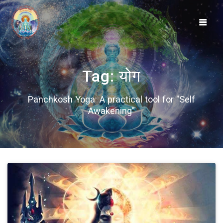
Skip
to
content
Tag:
योग
Panchkosh Yoga: A practical tool for "Self
Awakening"