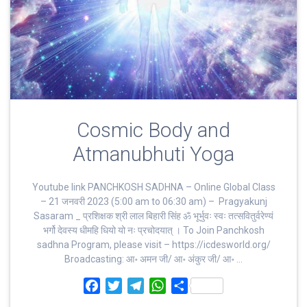
Cosmic Body and
Atmanubhuti Yoga
Youtube link PANCHKOSH SADHNA – Online Global Class
– 21 जनवरी 2023 (5:00 am to 06:30 am) – Pragyakunj
Sasaram _ प्रशिक्षक श्री लाल बिहारी सिंह ॐ भूर्भुवः स्‍वः तत्‍सवितुर्वरेण्‍यं
भर्गो देवस्य धीमहि धियो यो नः प्रचोदयात्‌ । To Join Panchkosh
sadhna Program, please visit – https://icdesworld.org/
Broadcasting: आ॰ अमन जी/ आ॰ अंकुर जी/ आ॰ …
F
T
T
W
S
a
w
e
h
h