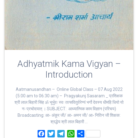
Adhyatmik Kama Vigyan –
Introduction
Aatmanusandhan – Online Global Class – 07 Aug 2022
(5:00 am to 06:30 am) – Pragyakunj Sasaram _ प्रशिक्षक
श्री लाल बिहारी सिंह ॐ भूर्भुवः स्‍वः तत्‍सवितुर्वरेण्‍यं भर्गो देवस्य धीमहि धियो यो
नः प्रचोदयात्‌ । SUBJECT: आध्यात्मिक काम विज्ञान (परिचय)
Broadcasting: आ॰ अंकूर जी/ आ॰ अमन जी/ आ॰ नितिन जी शिक्षक:
श्रद्धेय श्री लाल बिहारी …
F
T
T
W
S