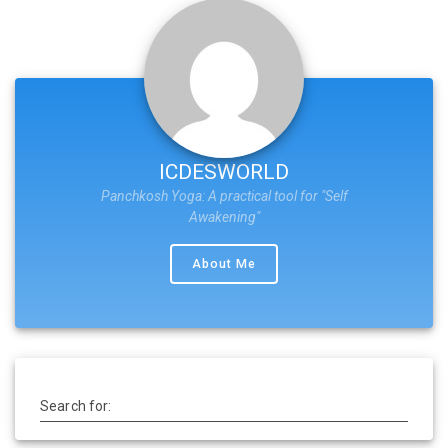
ICDESWORLD
Panchkosh Yoga: A practical tool for "Self
Awakening"
About Me
Search for: