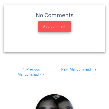
k
m
p
No Comments
Add comment
Post
Previous
Next
Previous:
Next:
Mahopnishad – 9
navigation
post:
post:
Mahopnishad – 7