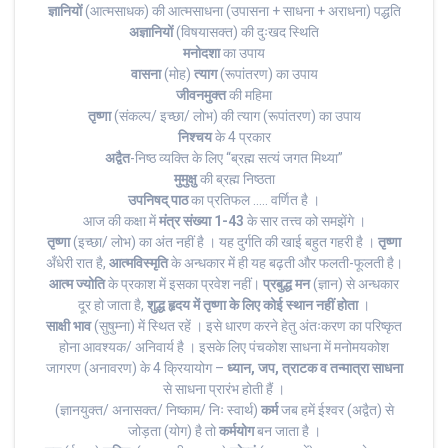
ज्ञानियों
(आत्मसाधक) की आत्मसाधना (उपासना + साधना + अराधना) पद्धति
अज्ञानियों
(विषयासक्त) की दुःखद स्थिति
मनोदशा
का उपाय
वासना
(मोह)
त्याग
(रूपांतरण) का उपाय
जीवनमुक्त
की महिमा
तृष्णा
(संकल्प/ इच्छा/ लोभ) की त्याग (रूपांतरण) का उपाय
निश्चय
के 4 प्रकार
अद्वैत
-निष्ठ व्यक्ति के लिए “ब्रह्म सत्यं जगत मिथ्या”
मुमुक्षु
की ब्रह्म निष्ठता
उपनिषद् पाठ
का प्रतिफल ….. वर्णित है ।
आज की कक्षा में
मंत्र संख्या 1-43
के सार तत्त्व को समझेंगे ।
तृष्णा
(इच्छा/ लोभ) का अंत नहीं है । यह दुर्गति की खाई बहुत गहरी है ।
तृष्णा
अँधेरी रात है,
आत्मविस्मृति
के अन्धकार में ही यह बढ़ती और फलती-फूलती है।
आत्म ज्योति
के प्रकाश में इसका प्रवेश नहीं।
प्रबुद्ध मन
(ज्ञान) से अन्धकार
दूर हो जाता है,
शुद्ध हृदय में तृष्णा के लिए कोई स्थान नहीं होता
।
साक्षी भाव
(सुषुम्ना) में स्थित रहें । इसे धारण करने हेतु अंतःकरण का परिष्कृत
होना आवश्यक/ अनिवार्य है । इसके लिए पंचकोश साधना में मनोमयकोश
जागरण (अनावरण) के 4 क्रियायोग –
ध्यान, जप, त्राटक व तन्मात्रा साधना
से साधना प्रारंभ होती हैं ।
(ज्ञानयुक्त/ अनासक्त/ निष्काम/ निः स्वार्थ)
कर्म
जब हमें ईश्वर (अद्वैत) से
जोड़ता (योग) है तो
कर्मयोग
बन जाता है ।