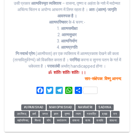
उसी प्रकार
आत्मविस्मृत व्यक्तित्व
– वासना, तृष्णा व अहंता के नशे में मदोन्मत
अचिंत्य चिंतन व अयोग्य आचरण में लिप्त रहता है ।
अतः (आत्म) जागृति
आवश्यक है ।
आत्मपरिष्कार
के 4 चरण:-
1.
आत्मसमीक्षा
2.
आत्मसुधार
3.
आत्मनिर्माण
4.
आत्मप्रगति
निःस्वार्थ प्रेम
(आत्मीयता) हर एक व्यक्तित्व में आत्मप्रकाश देखने की कला
(तत्सवितुर्वरेण्यं) को विकसित करता है ।
परनिंदा
करना व सुनना पतन के गर्त में
धकेलता है ।
परावलंबी
अर्थात् handicapped होना ।
ॐ शांतिः शांतिः शांतिः ।।
सार-संक्षेपक: विष्णु आनन्द
F
T
T
W
S
a
w
e
h
h
c
i
l
a
a
#UPANISHAD
MAHOPNISHAD
NAVRATRI
SADHNA
e
t
e
t
r
उपनिषद्
कर्म
जगत
ज्ञान
तृष्णा
त्याग
नवरात्रि
ब्रह्म
मन
b
t
g
s
e
महोपनिषद्
मिथ्या
योग
रूपांतरण
वासना
सत्य
समाधि
साधना
o
e
r
A
o
r
a
p