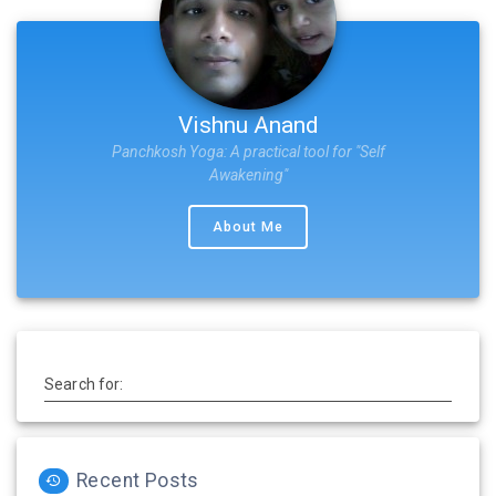
Vishnu Anand
Panchkosh Yoga: A practical tool for "Self
Awakening"
About Me
Search for:
Recent Posts