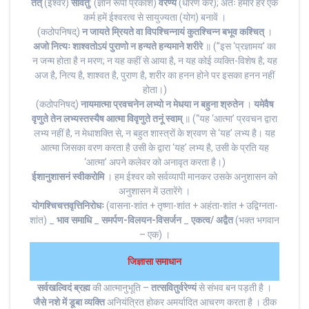
तत्
(ईश्वर)
सवितु
: (ज्ञान रूपी प्रकाश)
वरेण्यं
(धारण करें); अतः हमारे हर एक
कर्म हमें ईश्वरत्व से सायुज्यता (योग) बनावें ।
(कठोपनिषद्)
न जायते म्रियते वा विपश्चिन्नायं कुतश्चिन्न बभूव कश्चित्‌
।
अजो नित्यः शाश्वतोऽयं पुराणो न हन्यते हन्यमाने शरीरे
॥ (”इस ‘प्रज्ञामय’ का
न जन्म होता है न मरण; न यह कहीं से आया है, न यह कोई व्यक्ति-विशेष है; यह
अज है, नित्य है, शाश्वत है, पुराण है, शरीर का हनन होने पर इसका हनन नहीं
होता।)
(कठोपनिषद्)
नायमात्मा प्रवचनेन लभ्यो न मेधया न बहुना श्रुतेन
।
यमेवैष
वृणुते तेन लभ्यस्तस्यैष आत्मा विवृणुते तनूं स्वाम्‌
॥ (“यह ‘आत्मा’ प्रवचन द्वारा
लभ्य नहीं है, न मेधाशक्ति से, न बहुत शास्त्रों के श्रवण से ‘यह’ लभ्य है। यह
आत्मा जिसका वरण करता है उसी के द्वारा ‘यह’ लभ्य है, उसी के प्रति यह
‘आत्मा’ अपने कलेवर को अनावृत करता है।)
ईशानुशासनं स्वीकरोमि
। हम ईश्वर को सर्वव्यापी मानकर उसके अनुशासन को
अनुशासन में उतारेंगे ।
योगश्चिचत्तवृत्तिनिरोधः
(वासना-शांत + तृष्णा-शांत + अहंता-शांत + उद्विग्नता-
शांत) _
भाव समाधि
_
समर्पण-विलयन-विसर्जन
_
एकत्व/ अद्वैत
(भक्त भगवान
– एक) ।
जिज्ञासा समाधान
सर्वखल्विदं ब्रह्म
की आत्मानुभूति –
तत्सवितुर्वरेण्यं
से संभव बन पड़ती है ।
जैसे नशे में डूबा व्यक्ति
अनियंत्रित होकर अमर्यादित आचरण करता है । ठीक