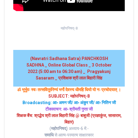
महोपनिषद्-8
(Navratri Sadhana Satra) PANCHKOSH
SADHNA _ Online Global Class _ 3 October
2022 (5:00 am to 06:30 am) _ Pragyakunj
Sasaram _ प्रशिक्षक श्री लाल बिहारी सिंह
ॐ भूर्भुवः स्‍वः तत्‍सवितुर्वरेण्‍यं भर्गो देवस्य धीमहि धियो यो नः प्रचोदयात्‌ ।
SUBJECT: महोपनिषद्-8
Broadcasting: आ॰ अमन जी/ आ॰ अंकुर जी/ आ॰ नितिन जी
टीकावाचन:
आ॰ श्रीमती गुप्ता जी
शिक्षक बैंच: श्रद्धेय श्री लाल बिहारी सिंह @ बाबूजी (प्रज्ञाकुंज, सासाराम,
बिहार)
(
महोपनिषद्
) अध्याय-6 में:-
समाधि
से आत्म-परमात्म साक्षात्कार