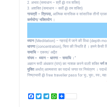
2. अभाव (समाधान – श्रीं @ रज शक्ति)
3. अशक्ति (समाधान – क्लीं @ तम शक्ति)
गायत्री – त्रिपदा,
आत्मिक मानसिक व सांसारिक तीनों प्रक
कर्मयोग/ भक्तियोग
।
ध्यान
(Meditation) – गहराई में जाने की विधा (depth m
धारणा
(concentration), चित्त की स्थिति है । हमने कैसी व
समाधि
– एकत्व/ अद्वैत
संयम
=
ध्यान
–
धारणा
–
समाधि
।”
अज्ञान रूपी अंधकार (पाप) का नाशक करने वाली शक्ति
भर्ग 
मुक्ति
अर्थात् आत्मसत्ता का पदार्थ जगत पर नियंत्रण । पदार्
निष्प्रभावी @ free traveller pass for भुः, भुवः, स्वः, मह
F
T
T
W
S
a
w
e
h
h