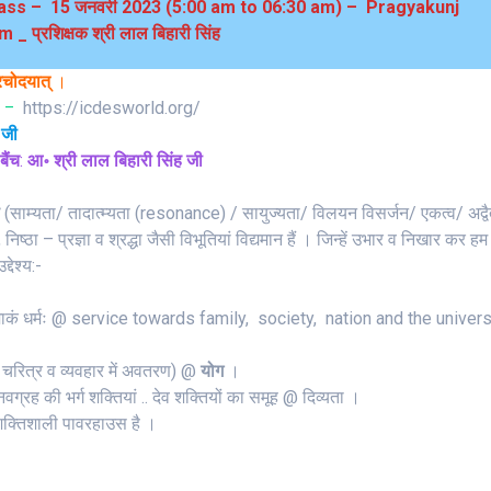
ss – 15 जनवरी 2023 (5:00 am to 06:30 am) – Pragyakunj
_ प्रशिक्षक श्री लाल बिहारी सिंह
्रचोदयात्‌
।
https://icdesworld.org/
–
 जी
बैंच
:
आ॰ श्री लाल बिहारी सिंह जी
ण
(साम्यता/ तादात्म्यता (resonance) / सायुज्यता/ विलयन विसर्जन/ एकत्व/ अद्वैत
ठा – प्रज्ञा व श्रद्धा जैसी विभूतियां विद्यमान हैं । जिन्हें उभार व निखार कर हम क्
देश्य:-
ा अस्माकं धर्मः @ service towards family, society, nation and the unive
तन चरित्र व व्यवहार में अवतरण) @
योग
।
वग्रह की भर्ग शक्तियां .. देव शक्तियों का समूह @ दिव्यता ।
 शक्तिशाली पावरहाउस है ।