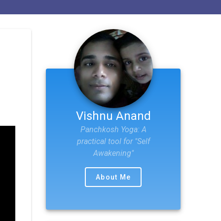
Vishnu Anand
Panchkosh Yoga: A
practical tool for "Self
Awakening"
About Me