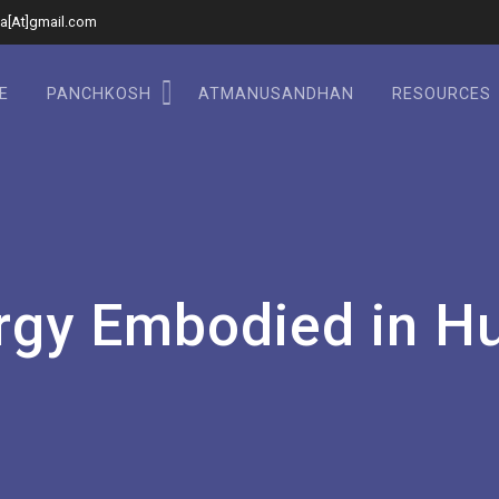
a[At]gmail.com
E
PANCHKOSH
ATMANUSANDHAN
RESOURCES
ergy Embodied in H