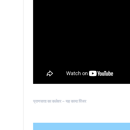
प्राणसत्ता का कलेवर – यह काया पिंजर