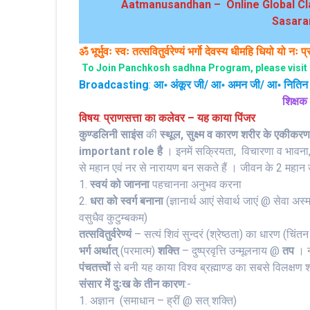
Aatmanusandhan – Online Global Cla
Sasaram 
ॐ भूर्भुवः स्‍वः तत्‍सवितुर्वरेण्‍यं भर्गो देवस्य धीमहि धियो यो नः प
To Join Panchkosh sadhna Program, please visit
Broadcasting
:
आ॰ अंकूर जी/ आ॰ अमन जी/ आ॰ नितिन
शिक्षक 
विषय
:
प्राणसत्ता का कलेवर – यह काया पिंजर
कुण्डलिनी साइंस
की
स्थूल, सुक्ष्म व कारण शरीर के एकीकर
important role है
। इनमें सक्रियता, विचारणा व भावना, निष्
से महान एवं नर से नारायण बन सकते हैं । जीवन के 2 महान उद्
1.
स्वयं को जानना
पहचानना अनुभव करना
2.
धरा को स्वर्ग बनाना
(ज्ञानार्थ आएं सेवार्थ जाएं @ सेव
वसुधैव कुटुम्बकम)
तत्सवितुर्वरेण्यं
– सत्यं शिवं सुन्दरं (श्रेष्ठता) का धारण (चिं
भर्ग अर्थात्
(परमात्म)
शक्ति
– दुष्प्रवृत्ति उन्मूलनाय @
तप
। न
पंचतत्त्वों
से बनी यह काया विश्व ब्रह्माण्ड का सबसे विलक्षण
संसार में दुःख के तीन कारण
:-
1. अज्ञान (समाधान – ह्रीं @ सत् शक्ति)