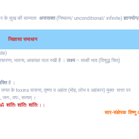
ार के सुख की साम्यता
अनासक्त
(निष्काम/ unconditional/ infinite)
ज्ञानयोग
जिज्ञासा समाधान
ode)
िचारणा, भावना, आकांक्षा पाल रखी है ।
लक्ष्य
– साक्षी भाव (विशुद्ध चित्)
शक्ति
है ।
थ जगत के toxins वासना, तृष्णा व अहंता (मोह, लोभ व अहंकार) मुक्त सत्ता पर
ः, जनः, तपः, सत्यम् ।
ॐ शांतिः शांतिः शांतिः
।।
सार-संक्षेपक
:
विष्णु