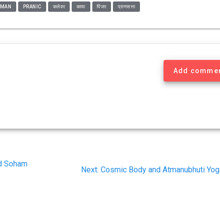
UMAN
PRANIC
कलेवर
काया
पिंजर
प्राणसत्ता
Add comme
nd Soham
Next
Next:
Cosmic Body and Atmanubhuti Yog
post: