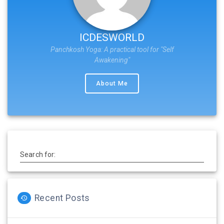
ICDESWORLD
Panchkosh Yoga: A practical tool for "Self
Awakening"
About Me
Search for:
Recent Posts