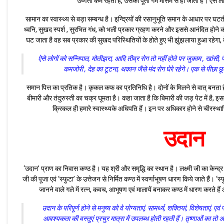
उष्णता कम रहती है, उसकी पूर्ती गर्म मौसम से हो जाती है। ऐसे
सामान का स्वास्थ्य से बड़ा सम्बन्ध है। इन्द्रियों की रसानुभूति समान के आधार पर घटती 
ध्वनि, सुखद स्पर्श , सुरभित गंध, को भली प्रकार ग्रहण करने और इससे आनंदित होने क
घट जाता है वह सब प्रकार की सुखद परिस्थितियों के होते हुए भी झुंझलाया हुआ रहेगा,
ऐसे लोगों को सन्निपात, मोतीझरा, आदि तीव्र रोग तो नहीं होते पर जुकाम , खांसी, 
कमजोरी , देह का टूटना, थकान जैसे मंद रोग घेरे रहेगे। एक से पीछा छू
समान पित्त का प्रतिक है। कृकल कफ का प्रतिनिधि है। दोनों के मिलने से वात् बनता
बीमारी और तंदुरुस्ती का चक्र घूमता है। कहा जाता है कि बिमारी की जड़ पेट में है, 
क्रिकल ही हमारे स्वास्थ्यके अधिपति हैं। इन पर अधिकार होने से चीरस्थायि स
उदान
‘उदान’ प्राण का निवास कण्ठ है। यह श्री और समृद्धि का स्थान है। लक्ष्मी जी का केन्द्र क
जी की पूजा एवं ‘स्फुटा’ के उत्तेजन से निर्मित कण्ठ में स्वर्णाभूषण धारण किये जाते हैं। ‘
जानने वाले गले में रत्न, कवच, आभूषण एवं मालायें बनाकर कण्ठ में धारण करते हैं और
उदान के परिपूर्ण होने से मनुष्य को वे योग्यताएं, सामर्थ्य, शक्तियां, विशेषताएं, एव
आवश्यकता की वस्तुएं प्रचुर मात्रा में उपलब्ध होती रहती हैं। तृष्णाओं का तो अं