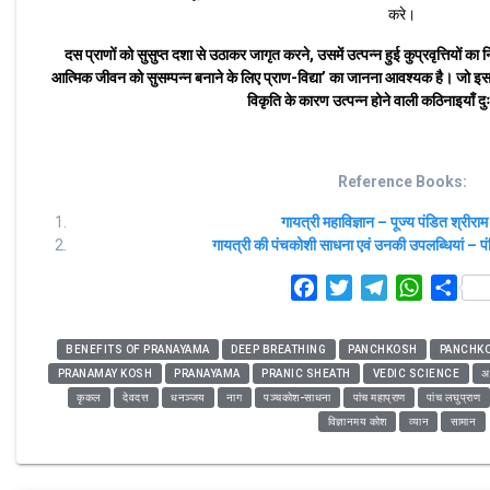
करे।
दस प्राणों को सुसुप्त दशा से उठाकर जागृत करने, उसमें उत्पन्न हुई कुप्रवृत्तियों क
आत्मिक जीवन को सुसम्पन्न बनाने के लिए प्राण-विद्या’ का जानना आवश्यक है। जो इस वि
विकृति के कारण उत्पन्न होने वाली कठिनाइयाँ दु
Reference Books:
गायत्री महाविज्ञान – पूज्य पंडित श्रीराम 
गायत्री की पंचकोशी साधना एवं उनकी उपलब्धियां – पंड
F
T
T
W
S
a
w
e
h
h
c
i
l
a
a
BENEFITS OF PRANAYAMA
DEEP BREATHING
PANCHKOSH
PANCHKO
e
t
e
t
r
PRANAMAY KOSH
PRANAYAMA
PRANIC SHEATH
VEDIC SCIENCE
अ
b
t
g
s
e
कृकल
देवदत्त
धनञ्जय
नाग
पञ्चकोश-साधना
पांच महाप्राण
पांच लघुप्राण
o
e
r
A
विज्ञानमय कोश
व्यान
सामान
o
r
a
p
k
m
p