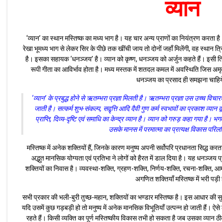
व्यान
‘व्यान’ का स्थान मस्तिष्क का मध्य भाग है। यह चार अन्य प्राणों का नियंत्रण करता ह
रेखा भूमध्य भाग से लेकर सिर के पीछे तक खींची जाय तो दोनों जहाँ मिलेंगी, वह स्थान त
है। इसका सहायक ‘धनञ्जय’ है। व्यान को कृष्ण, धनञ्जय को अर्जुन कहते हैं। इसी त्रिकुटी 
रूपी गीता का आविर्भाव होता है। मध्य मस्तक में शतदल कमल में अवस्थिति जिस अमृतक
धनञ्जय का प्रसाद ही समझना चाहि
‘व्यान’ के प्रबुद्ध होने से ऋतम्भरा प्रज्ञा मिलती है। ऋतम्भरा प्रज्ञा उस उच्च व
जाती है। सत्कर्म शुभ-संकल्प, सद्वृत्ति आदि दैवी गुण कर्म स्वभावों का प्रकाश व्यान द्व
प्राप्ति, दिव्य-दृष्टि एवं समाधि का केन्द्र व्यान है। व्यान को गरुड़ कहा गया है
उसके मानस में परमात्मा का प्रत्यक्ष विकास परिलक
मस्तिष्क में अनेक शक्तियों हैं, जिनके कारण मनुष्य अपनी सर्वोपरि प्रधानता सिद्ध करता 
अद्भुत मानसिक योग्यता एवं प्रतिभा ने लोगों को हैरत में डाल दिया है। यह धनञ्जय 
शक्तियों का निवास है। व्यवस्था-शक्ति, ग्रहण-शक्ति, निर्णय-शक्ति, रचना-शक्ति, आ
अगणित शक्तियाँ मस्तिष्क में भरी पड़ी 
सभी प्रकार की भली-बुरी तुच्छ-महान, शक्तियों का भण्डार मस्तिष्क है। इस आधार की स
यदि उसमें कुछ गड़बड़ी हो तो मनुष्य में अनेक मानसिक विभूतियाँ उत्पन्न हो जाती हैं। ऐसे लो
रहते हैं। किसी व्यक्ति का पूर्ण मस्तिष्कीय विकास तभी हो सकता है जब उसका व्यान