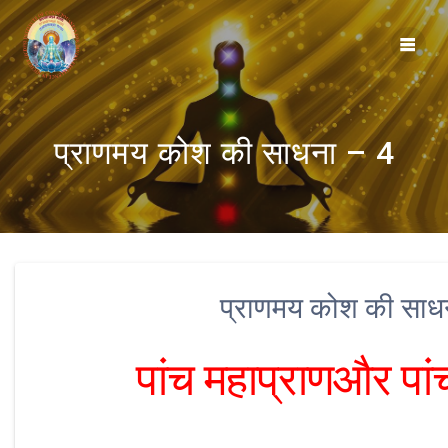
Skip
to
content
प्राणमय कोश की साधना – 4
प्राणमय कोश की साध
पांच महाप्राणऔर पां