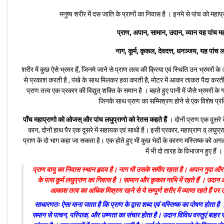
मनुष्य शरीर में दस जाति के प्राणों का निवास है । इनमे से पांच को महा
प्राण, अपान, सामान, उदान, व्यान यह पांच महा
नाग, कूर्म, कृकल, देवदत्त, धनञ्जय, यह पांच लघ
शरीर में कुछ ऐसे भ्रमर हैं, जिनमे जाने से प्राण तत्व की क्रिया एवं स्थिति उन भ्रमरों क
से प्रकाश करती है , पंखे के साथ मिलकर हवा करती है, मोटर में आकर ताकत पैदा करती ह
प्राण तत्व एक प्रकार की विद्युत् शक्ति के समान है । बहते हुए पानी में जैसे भ्रमरों के गड्ढे
जिनके साथ प्राण का सम्मिश्रण होने से एक विशेष प्रक
पाँच महाप्राणो को ओजस् और पांच लघुप्राणो को रेतस कहते हैं
। दोनों प्राण एक दूसरे के
कान, दोनों हाथ पैर एक दूसरे में सहायक एवं साथी है। इसी प्रकार, महाप्राण व् लघुप्
प्राण के दो भाग कहा जा सकता है। एक होते हुए भी कुछ भेदों के कारण मस्तिष्क को अगला व् 
में भी दो तारह के विभाजन हुए हैं ।
प्राण वायु का निवास स्थान हृदय है। नाग भी उसके समीप रहता है। अपान गुदा और मूत्
के पास कूर्म लघुप्राण का निवास है । सामान और कृकल नाभि में रहते हैं । उदान 
आकाश तत्व का अधिक मिश्रण रहने से ये सम्पूर्ण शरीर में व्याप्त रहते हैं पर
साधारणतः ऐसा माना जाता है कि प्राण के द्वारा शब्द एवं मस्तिष्क का पोषण होता है
समान से पाचन, परिपाक, और उष्णता का संचार होता है। उदान विविध वस्तुएं बाहर 