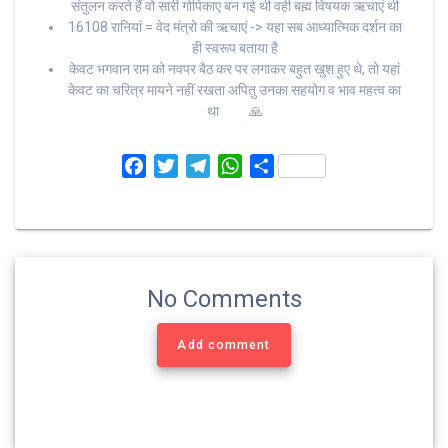
संतुलन करते हैं वो सारी गोपिकाए बन गई थी वही बह्म विषयक ऋचाएं थी
16108 रानियां = वेद मंत्रो की ऋचाएं -> यहा सब आध्यात्मिक दर्शन का
ही स्वरूप बताया है
केवट भगवान राम को नवपर बैठ कर पर लगाकर बहुत खुश हुए थे, तो यहां
केवट का चरित्र मायने नहीं रखता अपितु उनका सहयोग व भाव महत्व का
था 🙏
F
T
T
W
S
a
w
e
h
h
c
i
l
a
a
e
t
e
t
r
b
t
g
s
e
o
e
r
A
No Comments
o
r
a
p
k
m
p
Add comment