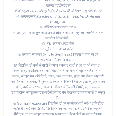
सासाराम
पंचकोशी साधना प्रशिक्षक बाबूजी “श्री लाल बिहारी सिंह एवं आल
ग्लोबल पार्टिसिपेंट्स”
🌞 ॐ भूर्भुवः स्वः तत्सवितुर्वरेण्यं भर्गो देवस्य धीमहि धियो नः प्रचोदयात् 🌞
🌞 अन्नमयकोश Miracles of Vitamin D _ Teacher Dr Anand
Dhingra
🙏
🙏
वीडियो अवश्य रेफर करें
🙏
🌞 सर्वप्रथम प्रज्ञाकुंज सासाराम से शोधरत साधक समूह का पंचकोशी साधना
का योगा पैकेज डेमो।
🌞
डा0 आनन्द धींगरा भैया
:
🌼 सूर्य सारे ऊर्जा का स्रोत।
🌼 प्रकाश संश्लेषण (Photo Synthesis) क्रिया के बिना ना हमें
आक्सीजन मिलेगा ना भोजन।
🌼 विटामिन डी कमी से बाॅडी मे हमेशा थकावट रहती है एवं दर्द भी रहता है।
शहरी क्षेत्र मे अधिकांशतः लोग विटामिन डी की कमी से जूझ रहे हैं। मसल्स
क्रैम्प, ज्वाइंट पेन, ओबेसिटी, कब्ज, उच्च रक्तचाप, हृदय रोग, कैंसर, माहवारी
संबंधित रोग, बांझपन, डिप्रेशन, अल्जाइमर, स्किन डिजीज, आइ क्यू लेवल कम
होना, बच्चे में अस्थमा, गर्भावस्था में डायबिटीज की बीमारी, बढ़ती उम्र मे
डायबिटीज, सेक्सुअल डिसऑर्डर्स इत्यादि रोग विटामिन डी की कमी से हो सकते
हैं।
🌼 Sun light exposure विटामिन डी का सबसे प्रभावी सर्वथा हानिरहित
स्रोत है। गोरे लोगों के लिए 15 मिनट का, सामान्य भारतीय लोगों के लिए 30
मिनिट्स का सन लाइट एक्सपोजर आवश्यक। जिन लोगों का कलर जितना