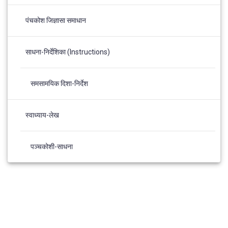
पंचकोश जिज्ञासा समाधान
साधना-निर्देशिका (Instructions)
समसामयिक दिशा-निर्देश
स्वाध्याय-लेख
पञ्चकोशी-साधना