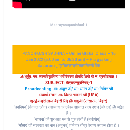
Maitrayanupanishad-1
PANCHKOSH SADHNA – Online Global Class – 16
Jan 2022 (5:00 am to 06:30 am) – Pragyakunj
Sasaram _ प्रशिक्षक श्री लाल बिहारी सिंह
ॐ भूर्भुवः स्‍वः तत्‍सवितुर्वरेण्‍यं भर्गो देवस्य धीमहि धियो यो नः प्रचोदयात्‌ ।
SUBJECT: मैत्रायण्युपनिषद्-1
Broadcasting: आ॰ अंकूर जी/ आ॰ अमन जी/ आ॰ नितिन जी
भावार्थ वाचन: आ॰ किरण चावला जी (USA)
श्रद्धेय श्री लाल बिहारी सिंह @ बाबूजी (सासाराम, बिहार)
‘
उपनिषद्
‘ (वेदान्त दर्शन) स्वाध्याय का उद्देश्य शाश्वत सत्य दर्शन (बोधत्व) @ अद्वैत
है ।
‘
साधना
‘ की शुरुआत मन से शुरू होती है (मनोयोग) ।
‘
संसार
‘ की नश्वरता का भान (अनुभव) होने पर तीव्र वैराग्य उत्पन्न होता है ।