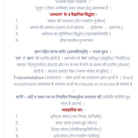
“अथातो ब्रह्म जिज्ञासा ।”
‘जुनून’ (तीव्र अभीप्सा) लक्ष्य संधान हेतु आवश्यक है ।
‘अध्यात्म’ के 4 वैज्ञानिक सिद्धांत:-
संसार की नश्वरता (तेन त्यक्तेन भुंजीथा)
आत्मा की अमरता (आत्मा वाऽरे ज्ञातव्यः …. श्रोतव्यः …. द्रष्टव्यः)
कर्मफल का सुनिश्चित सिद्धांत (गहनाकर्मणोगतिः)
लोक परलोक पुनरागमन
ज्ञान रहित मानव शरीर (आत्मविस्मृति) – नरक तुल्य ।
‘
तप
‘ से ‘
ज्ञान
‘ की प्राप्ति होती है । ज्ञानयोग से ‘
मन
‘ वशीभूत (संतुलित/ नियंत्रित/
समत्व/ त्रिगुणातीत) होता है और मन के वश में होने से आत्मा की प्राप्ति (बोधत्व)
होती है । बोधत्व उपरांत मोक्ष (नश्वर संसार से मुक्ति) ।
Transmutation
(रूपांतरण) – काम ऊर्जा का रूपांतरण ज्ञान ऊर्जा में । Good
investment आवश्यक है अन्यथा ऊर्जा का misuse or overuse हो सकता है
।
बटोरें – बांटें व लक्ष्य पथ पर नियमित निष्ठापूर्वक अग्रसर रहें
(चरैवेति चरैवेति मूल
मंत्र है अपना) ।
व्यवहारिक तप
:-
इन्द्रिय संयम (यम-नियम, APMB)
समय संयम (समय @ जीवन)
विचार संयम (योगश्चित्तवृत्तिनिरोधः)
अर्थ संयम (तेन त्यक्तेन भुंजीथा)