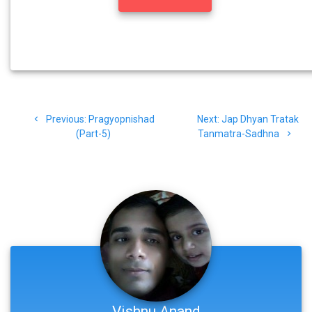
Post
Previous
Next
Previous:
Pragyopnishad
Next:
Jap Dhyan Tratak
navigation
post:
post:
(Part-5)
Tanmatra-Sadhna
Vishnu Anand