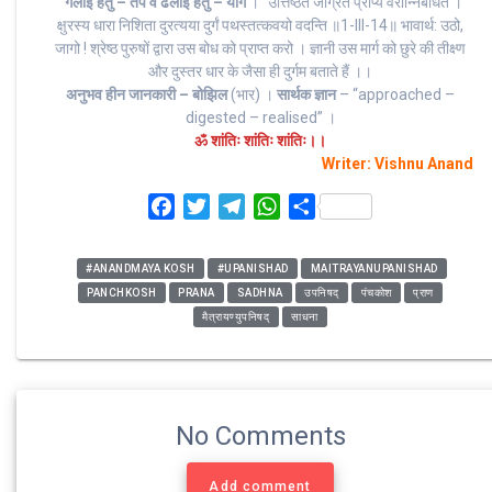
“
गलाई हेतु – तप व ढलाई हेतु – योग
।” उत्तिष्ठत जाग्रत प्राप्य वरान्निबोधत ।
क्षुरस्य धारा निशिता दुरत्यया दुर्गं पथस्तत्कवयो वदन्ति ॥1-III-14॥ भावार्थ: उठो,
जागो ! श्रेष्ठ पुरुषों द्वारा उस बोध को प्राप्त करो । ज्ञानी उस मार्ग को छुरे की तीक्ष्ण
और दुस्तर धार के जैसा ही दुर्गम बताते हैं ।।
अनुभव हीन जानकारी – बोझिल
(भार) ।
सार्थक ज्ञान
– “approached –
digested – realised” ‌।
ॐ शांतिः शांतिः शांतिः।।
Writer: Vishnu Anand
F
T
T
W
S
a
w
e
h
h
c
i
l
a
a
#ANANDMAYA KOSH
#UPANISHAD
MAITRAYANUPANISHAD
e
t
e
t
r
PANCHKOSH
PRANA
SADHNA
उपनिषद्
पंचकोश
प्राण
b
t
g
s
e
मैत्रायण्युपनिषद्
साधना
o
e
r
A
o
r
a
p
k
m
p
No Comments
Add comment