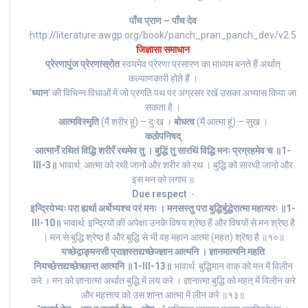
पाँच प्राण – पाँच देव
http://literature.awgp.org/book/panch_pran_panch_dev/v2.5
जिज्ञासा समाधान
प्रेरणापुंज
प्रेरणास्रोत
स्वयमेव प्रेरणा प्रसारण का माध्यम बनते हैं अर्थात्
कल्याणकारी होते हैं ।
‘
ध्यान
‘ की विभिन्न विधाओं में जो प्रगति पथ पर अग्रसर रखें उसका अभ्यास किया जा
सकता है ।
आत्मविस्मृति
(मैं शरीर हूं) – दुःख ।
बोधत्व
(मैं आत्मा हूं) – सुख ।
कठोपनिषद्
आत्मानँ रथितं विद्धि शरीरँ रथमेव तु । बुद्धिं तु सारथिं विद्धि मनः प्रग्रहमेव च ॥1-
III-3॥
भावार्थ: आत्मा को रथी जानो और शरीर को रथ । बुद्धि को सारथी जानो और
इस मन को लगाम ॥
Due respect
:-
इन्द्रियेभ्यः परा ह्यर्था अर्थेभ्यश्च परं मनः । मनसस्तु परा बुद्धिर्बुद्धेरात्मा महान्परः ॥1-
III-10॥
भावार्थ: इन्द्रियों की अपेक्षा उनके विषय श्रेष्ठ हैं और विषयों से मन श्रेष्ठ है
। मन से बुद्धि श्रेष्ठ है और बुद्धि से भी वह महान आत्मा (महत) श्रेष्ठ है ॥१०॥
यच्छेद्वाङ्मनसी
प्राज्ञस्तद्यच्छेज्ज्ञान आत्मनि । ज्ञानमात्मनि महति
नियच्छेत्तद्यच्छेच्छान्त आत्मनि ॥1-III-13॥
भावार्थ: बुद्धिमान वाक् को मन में विलीन
करे । मन को ज्ञानात्मा अर्थात बुद्धि में लय करे । ज्ञानात्मा बुद्धि को महत् में विलीन करे
और महत्तत्व को उस शान्त आत्मा में लीन करे ॥१३॥