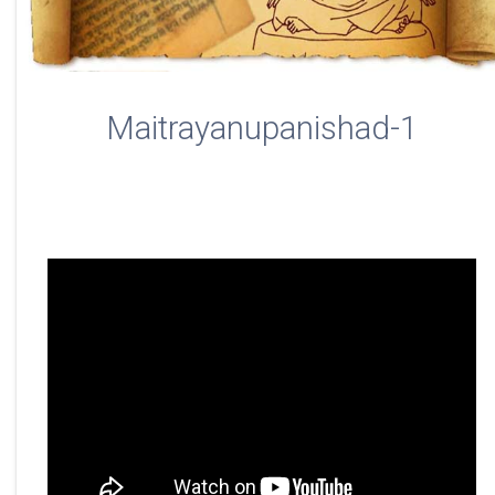
Maitrayanupanishad-1