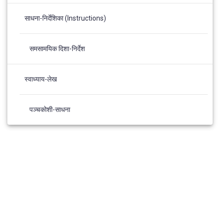
साधना-निर्देशिका (Instructions)
समसामयिक दिशा-निर्देश
स्वाध्याय-लेख
पञ्चकोशी-साधना