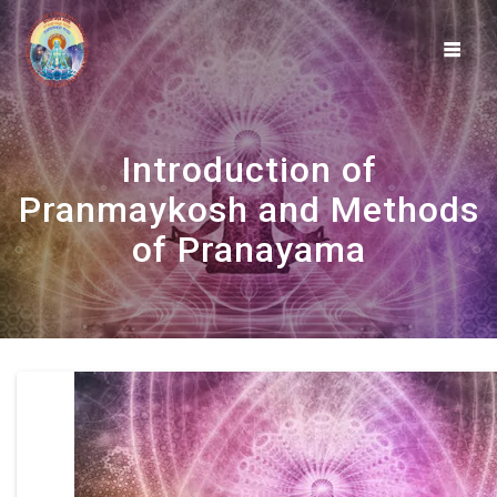
Skip
to
content
Introduction of
Pranmaykosh and Methods
of Pranayama