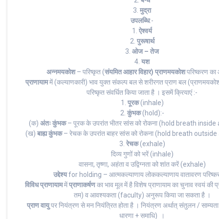
3.
मुद्रा
उपलब्धि
:-
1.
ऐश्वर्य
2.
पुरूषार्थ
3.
ओज – तेज
4.
यश
अन्नमयकोश
– परिष्कृत (
संयमित आहार विहार)
प्राणमयकोश
परिष्करण का
प्राणायाम
में (कल्याणकारी) भाव युक्त संकल्प बल से शरीरगत प्राण बल (प्राणमयकोश
परिष्कृत संवर्धित किया जाता है । इसमें क्रियाएं :-
1.
पूरक
(inhale)
2.
कुंभक
(hold):-
(क)
अंतः कुंभक
– पूरक के उपरांत भीतर सांस को रोकना (hold breath inside
(ख)
बाह्य कुंभक
– रेचक के उपरांत बाहर सांस को रोकना (hold breath outsid
3.
रेचक
(exhale)
दिव्य गुणों को भरें (inhale)
वासना, तृष्णा, अहंता व उद्विग्नता को शांत करें (exhale)
उद्देश्य
for holding – आत्मकल्याणाय लोककल्याणाय वातावरण परिष्क
विविध प्राणायाम
में
प्राणाकर्षण
का भाव मूल में है विशेष प्राणायाम का चुनाव स्वयं की 
तम) व आवश्यकता (faculty) अनुरूप किया जा सकता है ।
प्राण वायु
पर नियंत्रण से मन नियंत्रित होता है । नियंत्रण अर्थात् संतुलन / साम्यत
धारणा + समाधि) ।