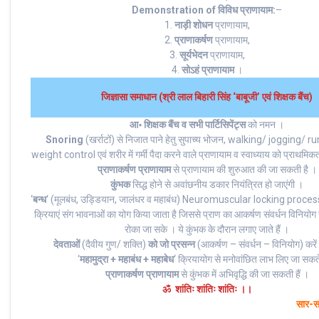
Demonstration
of विविध प्राणायाम
:
–
1.
नाड़ी शोधन
प्राणायाम,
2.
प्राणाकर्षण
प्राणायाम,
3.
सूर्यभेदन
प्राणायाम,
4.
सोऽहं प्राणायाम
।
जिज्ञासा समाधान (श्री लाल बिहारी सिंह ‘बाबूजी’ एवं शिक्षक बैंच)
आ॰ शिक्षक बैंच व सभी पार्टिसिपेंट्स
को नमन ।
Snoring
(खर्राटों) से निजात पाने हेतु सुपाच्य भोजन, walking/ jogging/ 
weight control एवं शरीर में गर्मी पैदा करने वाले प्राणायाम व स्वाध्याय को प्राथमि
प्राणाकर्षण प्राणायाम
से प्राणायाम की शुरुआत की जा सकती है ।
कुंभक
सिद्ध होने से अवांछनीय डकार नियंत्रित हो जाएंगी ।
‘
बन्ध
‘ (मूलबंध, उड्डियान, जालंधर व महाबंध) Neuromuscular locking process ह
क्रियाएं संग भावनाओं का योग किया जाता है जिससे प्राण का आकर्षण संवर्धन विनियोग 
रोका जा सके । ये कुंभक के दौरान लगाए जाते हैं ।
देवताओं
(दैवीय गुण/ शक्ति)
को जो प्रसन्न
(आकर्षण – संवर्धन – विनियोग) करें वो
‘
महामुद्रा + महाबंध + महाबेध
‘ क्रियायोग से मनोवांछित लाभ लिए जा सकते 
प्राणाकर्षण प्राणायाम
से कुंभक में अभिवृद्धि की जा सकती हैं ।
ॐ शांतिः शांतिः शांतिः ।।
सार-सं