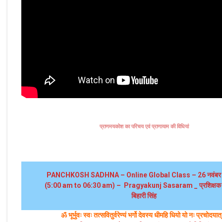
प्राणमयकोश का परिचय एवं प्राणायाम की विधियां
PANCHKOSH SADHNA – Online Global Class – 26 नवंब
(5:00 am to 06:30 am) – Pragyakunj Sasaram _ प्रशिक्षक श
बिहारी सिंह
ॐ भूर्भुवः स्‍वः तत्‍सवितुर्वरेण्‍यं भर्गो देवस्य धीमहि धियो यो नः प्रचोदयात्