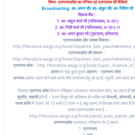
विषय: प्राणमयकोश का परिचय एवं प्राणायाम की विधियां
Broadcasting: आ॰ अमन जी/ आ॰ अंकुर जी/ आ॰ नितिन जी
शिक्षक बैंच
:
–
1. आ॰ अंबुज शर्मा जी (गाजियाबाद, उ॰ प्र॰)
2.
आ॰ निशी शर्मा जी
(गाजियाबाद, उ॰ प्र॰)
एवं
3.
आ॰ अमन कुमार जी
(गुरूग्राम, हरियाणा)
प्राणमयकोश और उसका विकास
–
http://literature.awgp.org/book/Gayatree_kee_panchakoshee_
प्राणमयकोश की साधना
–
http://literature.awgp.org/book/Gayatree_kee_panchakoshee_
प्राणमय कोश
– http://literature.awgp.org/book/Super_Science_of
आत्मा
पर चढ़ा हुआ दूसरा
आवरण
–
प्राणमय कोश
।
अन्नमय
कलेवर खाने-पीने काम करने जैसे प्रयोजन हेतु जो ऊर्जा, स्फूर्ति, उमंग कार्य करत
जिसका
प्राणमय कोश
जितना परिष्कृत/ उज्जवल/ सामर्थ्यवान होगा, वह उतना ही
प्
शूरवीर, साहसी
होते हैं । प्राण विद्युत की अधिकता ही व्यक्ति को
तेजस्वी, ओजस्वी, वर
मानव शरीर
में ‘प्राण’ को 10 भागों (5 प्राण + 5 लघु-प्राण) में विभक्त माना जाता है 
उत्तम प्राणमयकोश बना है ।
http://literature.awgp.org/book/panch_pran_panch_de
प्राणमयकोश
उज्जवल/ परिष्करण के 3 साधन :-
1.
प्राणायाम
2.
बन्ध