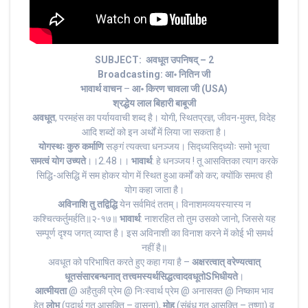
SUBJECT: अवधूत उपनिषद् – 2
Broadcasting: आ॰ नितिन जी
भावार्थ वाचन
–
आ॰ किरण चावला जी (USA)
श्रद्धेय लाल बिहारी बाबूजी
अवधूत
, परमहंस का पर्यायवाची शब्द है। योगी, स्थितप्रज्ञ, जीवन-मुक्त, विदेह
आदि शब्दों को इन अर्थों में लिया जा सकता है।
योगस्थः कुरु कर्माणि
सङ्गं त्यक्त्वा धनञ्जय। सिद्ध्यसिद्ध्योः समो भूत्वा
समत्वं योग उच्यते
।।2.48।।
भावार्थ
: हे धनञ्जय ! तू आसक्तिका त्याग करके
सिद्धि-असिद्धि में सम होकर योग में स्थित हुआ कर्मों को कर; क्योंकि समत्व ही
योग कहा जाता है।
अविनाशि तु तद्विद्धि
येन सर्वमिदं ततम्‌। विनाशमव्ययस्यास्य न
कश्चित्कर्तुमर्हति॥२-१७॥
भावार्थ
: नाशरहित तो तुम उसको जानो, जिससे यह
सम्पूर्ण दृश्य जगत्‌ व्याप्त है। इस अविनाशी का विनाश करने में कोई भी समर्थ
नहीं है॥
अवधूत को परिभाषित करते हुए कहा गया है –
अक्षरत्वात् वरेण्यत्वात्
धूतसंसारबन्धनात् तत्त्वमस्यर्थसिद्धत्वादवधूतोSभिधीयते
।
आत्मीयता
@ अहैतुकी प्रेम @ निःस्वार्थ प्रेम @ अनासक्त @ निष्काम भाव
हेतु
लोभ
(पदार्थ गत आसक्ति – वासना),
मोह
(संबंध गत आसक्ति – तृष्णा) व