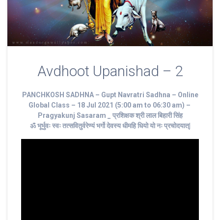
Avdhoot Upanishad – 2
PANCHKOSH SADHNA – Gupt Navratri Sadhna – Online
Global Class – 18 Jul 2021 (5:00 am to 06:30 am) –
Pragyakunj Sasaram _ प्रशिक्षक श्री लाल बिहारी सिंह
ॐ भूर्भुवः स्‍वः तत्‍सवितुर्वरेण्‍यं भर्गो देवस्य धीमहि धियो यो नः प्रचोदयात्‌|