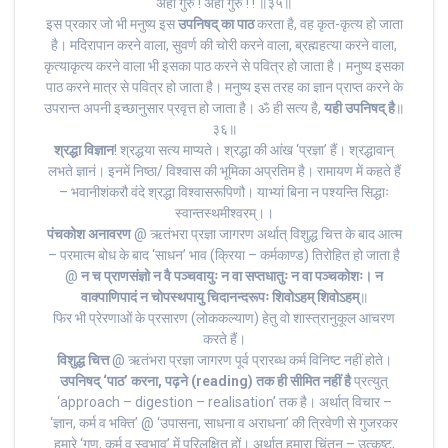
अहो गुरु ! अहो गुरु ! ! ॥३५॥
इस प्रकार जो भी मनुष्य इस
उपनिषद् का पाठ
करता है, वह कृत-कृत्य हो जाता
है। मदिरापान करने वाला, सुवर्ण की चोरी करने वाला, ब्रह्महत्या करने वाला,
कृत्याकृत्य करने वाला भी इसका पाठ करने से पवित्र हो जाता है। मनुष्य इसका
पाठ करने मात्र से पवित्र हो जाता है। मनुष्य इस तरह का ज्ञान प्राप्त करने के
उपरान्त अपनी इच्छानुसार प्रवृत्त हो जाता है। ॐ ही सत्य है,
यही उपनिषद् है
॥
३६॥
श्रद्धा विज्ञान
! श्रद्धया सत्य माप्यते। श्रद्धा की आंख ‘प्रज्ञा’ हैं। श्रद्धावान्
लभते ज्ञानं। इनमें निष्ठा/ विश्वास की भूमिका अप्रतिम है। रामायण में कहते हैं
– भवानीशंकरौ वंदे श्रद्धा विश्वासरूपिणौ। याभ्यां बिना न पश्यन्ति सिद्धाः
स्वान्तस्थमीश्वरम्।।
पंचकोश अनावरण
@ ऋतंभरा प्रज्ञा जागरण अर्थात् विशुद्ध चित्त के बाद आत्म
– परमात्म बोध के बाद ‘साधन’ भाव (क्रिया – कर्मकाण्ड) तिरोहित हो जाता है
‌@
न च प्राणसंज्ञो न वै पञ्चवायुः न वा सप्तधातुः न वा पञ्चकोशः। न
वाक्पाणिपादं न चोपस्थपायु चिदानन्दरूपः शिवोऽहम् शिवोऽहम्
॥
फिर भी प्रेरणाओं के प्रसारण (लोककल्याण) हेतु वो शास्त्रानुकूल आचरण
करते हैं।
विशुद्ध चित्त
@ ऋतंभरा प्रज्ञा जागरण पूर्व प्रारब्ध कर्म विनिष्ट नहीं होते।
उपनिषद् ‘पाठ’ करना, पढ़ने (reading) तक ही सीमित नहीं है
प्रत्युत्
‘approach – digestion – realisation’ तक है। अर्थात् विचार –
‘ज्ञान, कर्म व भक्ति’ @ ‘उपासना, साधना व अराधना’ की त्रिवेणी से गुजरकर
हमारे ‘गुण, कर्म व स्वभाव’ में परिलक्षित हों। अर्थात् हमारा चिंतन – उत्कृष्ट,