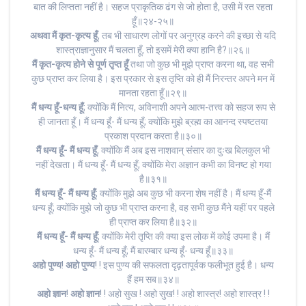
बात की लिप्तता नहीं है। सहज प्राकृतिक ढंग से जो होता है, उसी में रत रहता
हूँ॥२४-२५॥
अथवा मैं कृत-कृत्य हूँ
, तब भी साधारण लोगों पर अनुग्रह करने की इच्छा से यदि
शास्त्राज्ञानुसार मैं चलता हूँ, तो इसमें मेरी क्या हानि है?॥२६॥
मैं कृत-कृत्य होने से पूर्ण तृप्त हूँ
तथा जो कुछ भी मुझे प्राप्त करना था, वह सभी
कुछ प्राप्त कर लिया है। इस प्रकार से इस तृप्ति को ही मैं निरन्तर अपने मन में
मानता रहता हूँ॥२९॥
मैं धन्य हूँ-धन्य हूँ
; क्योंकि मैं नित्य, अविनाशी अपने आत्म-तत्त्व को सहज रूप से
ही जानता हूँ। मैं धन्य हूँ- मैं धन्य हूँ; क्योंकि मुझे ब्रह्म का आनन्द स्पष्टतया
प्रकाश प्रदान करता है॥३०॥
मैं धन्य हूँ- मैं धन्य हूँ
, क्योंकि मैं अब इस नाशवान् संसार का दुःख बिलकुल भी
नहीं देखता। मैं धन्य हूँ- मैं धन्य हूँ; क्योंकि मेरा अज्ञान कभी का विनष्ट हो गया
है॥३१॥
मैं धन्य हूँ- मैं धन्य हूँ
; क्योंकि मुझे अब कुछ भी करना शेष नहीं है। मैं धन्य हूँ-मैं
धन्य हूँ; क्योंकि मुझे जो कुछ भी प्राप्त करना है, वह सभी कुछ मैंने यहीं पर पहले
ही प्राप्त कर लिया है॥३२॥
मैं धन्य हूँ- मैं धन्य हूँ
; क्योंकि मेरी तृप्ति की क्या इस लोक में कोई उपमा है। मैं
धन्य हूँ- मैं धन्य हूँ; मैं बारम्बार धन्य हूँ- धन्य हूँ॥३३॥
अहो पुण्य
!
अहो पुण्य
! ! इस पुण्य की सफलता दृढ़तापूर्वक फलीभूत हुई है। धन्य
हैं हम सब॥३४॥
अहो ज्ञान
!
अहो ज्ञान
! ! अहो सुख ! अहो सुख! ! अहो शास्त्र! अहो शास्त्र ! !