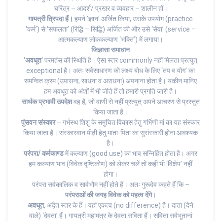
चरित्र – आदर्श/ प्रखर व व्यवहार – शालीन हों‌।
गायत्री त्रिपदा हैं।
हमने ‘ज्ञान’ अर्जित किया, उसके उपयोग (practice
‘कर्म’) से ‘सफलता’ (रिद्धि – सिद्धि) अर्जित की और उसे ‘सेवा’ (service –
आत्मकल्याण लोककल्याण ‘भक्ति’) में लगाया।
जिज्ञासा समाधान
‘
अवधूत
‘ परमहंस की स्थिति है। ऐसा स्तर commonly नहीं मिलता प्रत्युत्
exceptional है। अतः सर्वसाधारण को लक्ष्य बोध के लिए ‘तप व योग’ का
समन्वित क्रम (उपासना, साधना व अराधना) अपनाना होता है। यकीन मानिए
हम अवधूत को अंशों में भी जीते हैं तो हमारी प्रगति जारी है।
सार्थक प्रभावी उपदेश
वह है, जो वाणी से नहीं प्रत्युत् अपने आचरण से प्रस्तुत
किया जाता है।
पुंसवन संस्कार
– गर्भस्थ शिशु के समुचित विकास हेतु गर्भिणी मां का यह संस्कार
किया जाता है। संस्कारवान पीढ़ी हेतु माता-पिता का सुसंस्कारी होना आवश्यक
है।
परंपरा/ कर्मकाण्ड
में कल्याण (good use) का भाव सन्निहित होता है। अगर
हम कल्याण भाव (विवेक दृष्टिकोण) को लेकर चलें तो कहीं भी ‘विक्षेप’ नहीं
होगा।
परंपरा सर्वकालिक व सार्वभौम नहीं होते हैं। अतः गुरूदेव कहते हैं कि –
परंपराओं की जगह विवेक को महत्व देंगे
।
अवधूत
, अद्वैत स्तर के हैं। वहां एकत्व (no difference) है। दाता (देने
वाले) ‘देवता’ हैं। गायत्री महामंत्र के देवता सविता हैं। सविता सर्वभूतानां