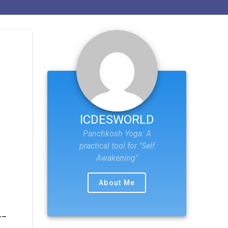
ICDESWORLD
Panchkosh Yoga: A
practical tool for "Self
Awakening"
About Me
क—–