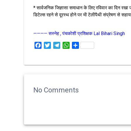
* सार्वजनिक जिज्ञासा समाधान के लिए रविवार का दिन रखा जा
डिटेल्स रहने से दूरस्थ होने पर भी टेलीपैथी संप्रेषण से स
———— सस्नेह , पंचकोशी प्रशिक्षक
Lal Bihari Singh
F
T
T
W
S
a
w
e
h
h
c
i
l
a
a
e
t
e
t
r
b
t
g
s
e
o
e
r
A
o
r
a
p
No Comments
k
m
p