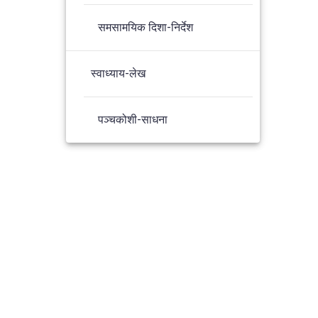
समसामयिक दिशा-निर्देश
स्वाध्याय-लेख
पञ्चकोशी-साधना
s Theme