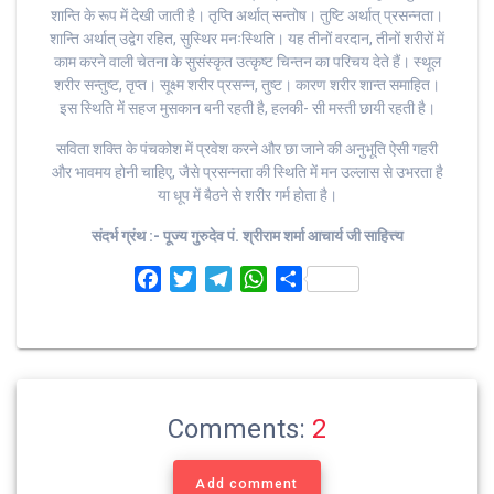
शान्ति के रूप में देखी जाती है। तृप्ति अर्थात् सन्तोष। तुष्टि अर्थात् प्रसन्नता।
शान्ति अर्थात् उद्वेग रहित, सुस्थिर मनःस्थिति। यह तीनों वरदान, तीनों शरीरों में
काम करने वाली चेतना के सुसंस्कृत उत्कृष्ट चिन्तन का परिचय देते हैं। स्थूल
शरीर सन्तुष्ट, तृप्त। सूक्ष्म शरीर प्रसन्न, तुष्ट। कारण शरीर शान्त समाहित।
इस स्थिति में सहज मुसकान बनी रहती है, हलकी- सी मस्ती छायी रहती है।
सविता शक्ति के पंचकोश में प्रवेश करने और छा जाने की अनुभूति ऐसी गहरी
और भावमय होनी चाहिए, जैसे प्रसन्नता की स्थिति में मन उल्लास से उभरता है
या धूप में बैठने से शरीर गर्म होता है।
संदर्भ ग्रंथ :- पूज्य गुरुदेव पं. श्रीराम शर्मा आचार्य जी साहित्त्य
F
T
T
W
S
a
w
e
h
h
c
i
l
a
a
e
t
e
t
r
b
t
g
s
e
o
e
r
A
Comments:
2
o
r
a
p
k
m
p
Add comment