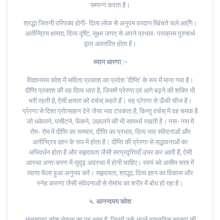
सम्पन्न करता है।
श्रद्धा जितनी परिपक्व होगी- दिव्य लोक से अनुपम वरदान खिंचते चले आएँगे।
अतीन्द्रिय क्षमता, दिव्य दृष्टि, सूक्ष्म जगत् से अपने प्रभाव- पराक्रम पुरुषार्थ
द्वारा अवतरित होता है।
ध्यान धारणा :-
विज्ञानमय कोश में सविता प्रकाश का प्रवेश ‘दीप्ति’ के रूप में माना गया है।
दीप्ति प्रकाश की वह दिव्य धारा है, जिसमें प्रेरणा एवं आगे बढ़ने की शक्ति भी
भरी रहती है, ऐसी क्षमता को वर्चस् कहते हैं। यह प्रेरणा से ऊँची चीज है।
प्रेरणा से दिशा प्रोत्साहन देने जैसा भाव टपकता है, किन्तु वर्चस् में वह चमक है
जो धकेलने, घसीटने, फेंकने, उछालने की भी सामर्थ्य रखती है। नस- नस में
रोम- रोम में दीप्ति का सच्चार, दीप्ति का प्रभाव, दिव्य भाव संवेदनाओं और
अतीन्द्रिय ज्ञान के रूप में होता है। दीप्ति की प्रेरणा से सद्भावनाओं का
अभिवर्धन होता है और सहृदयता जैसी सत्प्रवृत्तियाँ उभर कर आती हैं, ऐसी
आस्था अन्तःकरण में सुदृढ़ अवस्था में होनी चाहिए। स्वयं को असीम सत्ता में
व्याप्त फैला हुआ अनुभव करें। सहृदयता, श्रद्धा, दिव्य ज्ञान का विकास और
स्नेह करुणा जैसी संवेदनाओं से रोमांच का शरीर में बोध हो रहा है।
५. आनन्दमय कोश
आनन्दमय कोश चेतना का वह स्तर है, जिनमें उसे अपने वास्तविक स्वरूप की