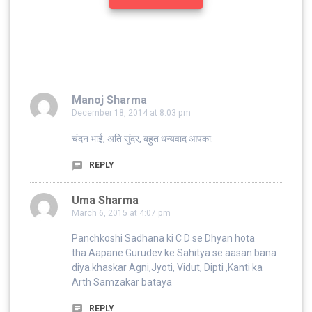
Manoj Sharma
December 18, 2014 at 8:03 pm
चंदन भाई, अति सुंदर, बहुत धन्यवाद आपका.
REPLY
Uma Sharma
March 6, 2015 at 4:07 pm
Panchkoshi Sadhana ki C D se Dhyan hota
tha.Aapane Gurudev ke Sahitya se aasan bana
diya.khaskar Agni,Jyoti, Vidut, Dipti ,Kanti ka
Arth Samzakar bataya
REPLY