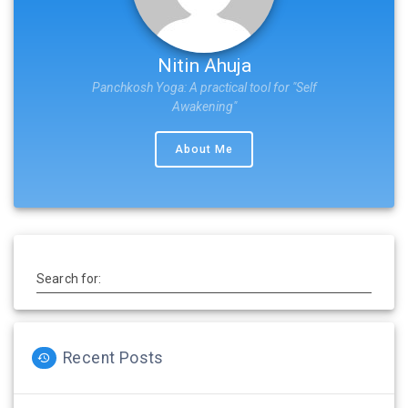
Nitin Ahuja
Panchkosh Yoga: A practical tool for "Self
Awakening"
About Me
Search for:
Recent Posts