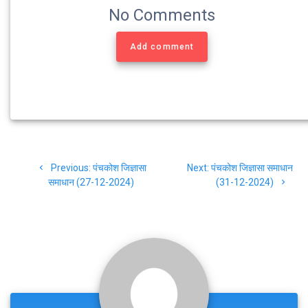
o
e
r
A
No Comments
o
r
a
p
k
m
p
Add comment
Post
Previous
Next
Previous:
पंचकोश जिज्ञासा
Next:
पंचकोश जिज्ञासा समाधान
navigation
post:
post:
समाधान (27-12-2024)
(31-12-2024)