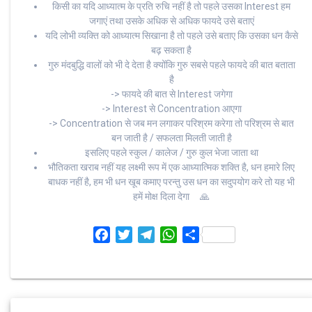
किसी का यदि आध्यात्म के प्रति रुचि नहीं है तो पहले उसका Interest हम
जगाएं तथा उसके अधिक से अधिक फायदे उसे बताएं
यदि लोभी व्यक्ति को आध्यात्म सिखाना है तो पहले उसे बताए कि उसका धन कैसे
बढ़ सकता है
गुरु मंदबुद्धि वालों को भी दे देता है क्योंकि गुरु सबसे पहले फायदे की बात बताता
है
-> फायदे की बात से Interest जगेगा
-> Interest से Concentration आएगा
-> Concentration से जब मन लगाकर परिश्रम करेगा तो परिश्रम से बात
बन जाती है / सफलता मिलती जाती है
इसलिए पहले स्कुल / कालेज / गुरु कुल भेजा जाता था
भौतिकता खराब नहीं यह लक्ष्मी रूप में एक आध्यात्मिक शक्ति है, धन हमारे लिए
बाधक नहीं है, हम भी धन खूब कमाए परन्तु उस धन का सदुपयोग करे तो यह भी
हमें मोक्ष दिला देगा 🙏
F
T
T
W
S
a
w
e
h
h
c
i
l
a
a
e
t
e
t
r
b
t
g
s
e