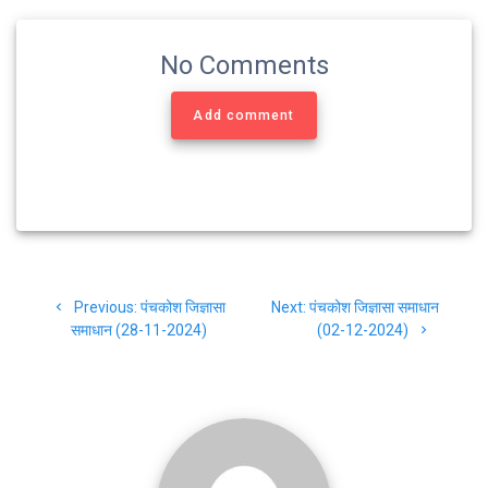
b
t
g
s
e
o
e
r
A
No Comments
o
r
a
p
k
m
p
Add comment
Post
Previous
Next
Previous:
पंचकोश जिज्ञासा
Next:
पंचकोश जिज्ञासा समाधान
navigation
post:
post:
समाधान (28-11-2024)
(02-12-2024)