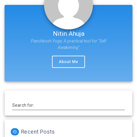
Nitin Ahuja
Panchkosh Yoga: A practical tool for "Self
Awakening"
About Me
Search for:
Recent Posts