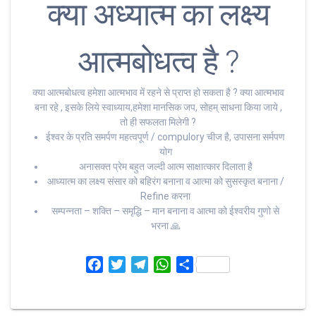
क्या अध्यात्म का लक्ष्य
आत्मबोधत्व है ?
क्या आत्मबोधत्व हमेशा आत्मभाव में रहने से प्राप्त हो सकता है ? क्या आत्मभाव
बना रहे , इसके लिये स्वाध्याय,हमेशा मानसिक जप, सोहम् साधना किया जाये ,
तो ही सफलता मिलेगी ?
ईश्वर के प्रति समर्पण महत्वपूर्ण / compulory चीज है, उपासना सर्मपण
योग
अनासक्त प्रेम बहुत जल्दी आत्म साक्षात्कार दिलाता है
आध्यात्म का लक्ष्य संसार को बहिरंग बनाना व आत्मा को सुसस्कृत बनाना /
Refine करना
सम्पन्नता – शक्ति – समृद्धि – मान बनाना व आत्मा को ईश्वरीय गुणो से
भरना 🙏
F
T
T
W
S
a
w
e
h
h
c
i
l
a
a
e
t
e
t
r