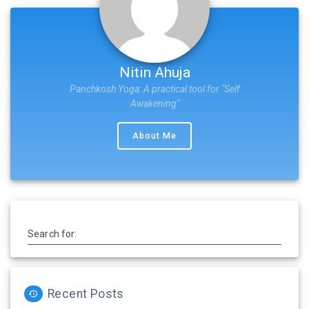
Nitin Ahuja
Panchkosh Yoga: A practical tool for "Self
Awakening"
About Me
Search for:
Recent Posts