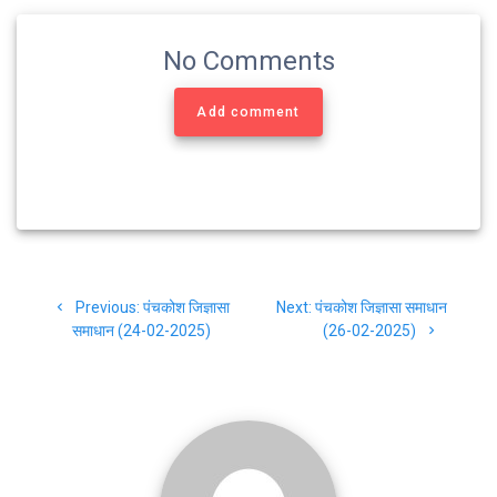
b
t
g
s
e
o
e
r
A
No Comments
o
r
a
p
k
m
p
Add comment
Post
Previous
Next
Previous:
पंचकोश जिज्ञासा
Next:
पंचकोश जिज्ञासा समाधान
navigation
post:
post:
समाधान (24-02-2025)
(26-02-2025)