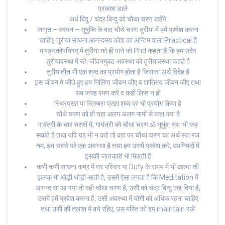
प्रकाश डाले
अर्ध बिंदु / चंद्र बिन्दु को चौथा चरण कहेंगे
जागृत – स्वपन – सुषुप्ति के बाद चौथे चरण तुरीया में हमें प्रवेश करना
चाहिए, तुरीया साधना आनन्दमय कोश का अन्तिम वाला Practical है
माण्ड्यकोपनिषद् में तुरीया को ही पाने को Phd कहता है कि हम सदैव
तुरीयावस्था में रहे, जीवनमुक्त अवस्था को तुरीयावस्था कहते है
तुरीयातीत भी एक शब्द का प्रयोग होता है जिसका अर्थ विदेह है
इस जीवन मे जीते हुए हम निर्लिप्त जीवन जीए व शांतिमय जीवन जीए तथा
सब जगह रमण करे व कहीं लिप्त न हो
स्थिरप्रज्ञ या रितम्बरा प्रज्ञा शब्द का भी प्रयोग किया है
चौथे चरण को ही यहा अलग अलग नामों से कहा गया है
गायंत्री के चार चरणों में, गायंत्री को चौथा चरण ॐ भूर्भुव: स्वः भी कह
सकते है तथा यदि यह भी न कहे तो वहा पर चौथा चरण का अर्थ सत रज
तम, इन सबसे परे एक अवस्था है तथा हम उसमें प्रवेश करे, उपनिषदों में
इसकी जानकारी भी मिलती है
कभी कभी साधना कम्र में घर परिवार या Duty के समय में भी आत्मा की
झलक भी थोड़ी थोड़ी आती है, उसमें ऐसा लगता है कि Meditation में
आनन्द सा आ गया तो वही चौथा चरण है, उसी को चंद्र बिन्दु कह दिया है,
उसमें हमें प्रवेश करना है, उसी अवस्था में योगी को अधिक रहना चाहिए
तथा उसी की तलाश में बने रहिए, उस मस्ति को हम maintain रखे