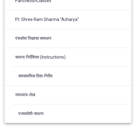
PanchkoshClasses
Pt. Shree Ram Sharma "Acharya"
पंचकोश जिज्ञासा समाधान
साधना-निर्देशिका (Instructions)
समसामयिक दिशा-निर्देश
स्वाध्याय-लेख
पञ्चकोशी-साधना