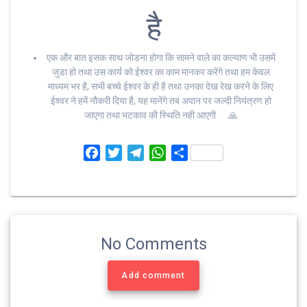
है
एक और बात इसक साथ जोडना होगा कि सामने वाले का कल्याण भी उसमें
जुडा हो तथा उस कार्य को ईश्वर का काम मानकर करेंगे तथा हम केवल
माध्यम भर है, सभी बच्चे ईश्वर के ही है तथा उनका देख रेख करने के लिए
ईश्वर ने हमें नौकरी दिया है, यह मानेंगे तब अपान पर जल्दी नियंत्रण हो
जाएगा तथा भटकाव की स्थिति नही आएगी 🙏
F
T
T
W
S
a
w
e
h
h
c
i
l
a
a
e
t
e
t
r
b
t
g
s
e
o
e
r
A
No Comments
o
r
a
p
k
m
p
Add comment