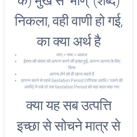
के) मुख से ‘भाण्’ (शब्द)
निकला, वही वाणी हो गई,
का क्या अर्थ है
भाण् = भाषा = आवाज
ईश्वर की संसार को उत्पन्न करने की इच्छा हुई, उत्पन्न आनन्द के लिए
किया
आनन्द लेने को ही खाना कहते हैं
उत्पन्न करने से पहले Gestation Period (परिपाक अवधि / पकने की
अवधि) मे रखे तो उस Gestation Period को यहा काल कहा गया
क्या यह सब उत्पत्ति
इच्छा से सोचने मात्र से