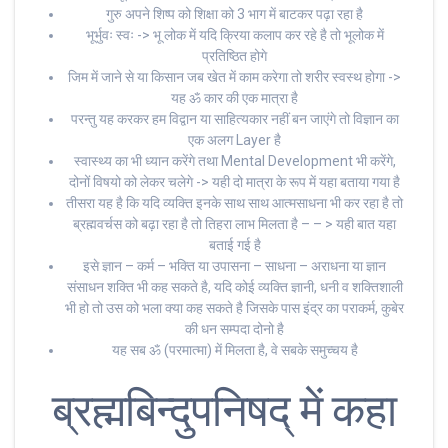
गुरु अपने शिष्प को शिक्षा को 3 भाग में बाटकर पढ़ा रहा है
भूर्भुवः स्वः -> भू लोक में यदि क्रिया कलाप कर रहे है तो भूलोक में
प्रतिष्ठित होगे
जिम में जाने से या किसान जब खेत में काम करेगा तो शरीर स्वस्थ होगा ->
यह ॐ कार की एक मात्रा है
परन्तु यह करकर हम विद्वान या साहित्यकार नहीं बन जाएंगे तो विज्ञान का
एक अलग Layer है
स्वास्थ्य का भी ध्यान करेंगे तथा Mental Development भी करेंगे,
दोनों विषयो को लेकर चलेगे -> यही दो मात्रा के रूप में यहा बताया गया है
तीसरा यह है कि यदि व्यक्ति इनके साथ साथ आत्मसाधना भी कर रहा है तो
ब्रह्मवर्चस को बढ़ा रहा है तो तिहरा लाभ मिलता है – – > यही बात यहा
बताई गई है
इसे ज्ञान – कर्म – भक्ति या उपासना – साधना – अराधना या ज्ञान
संसाधन शक्ति भी कह सकते है, यदि कोई व्यक्ति ज्ञानी, धनी व शक्तिशाली
भी हो तो उस को भला क्या कह सकते है जिसके पास इंद्र का पराकर्म, कुबेर
की धन सम्पदा दोनो है
यह सब ॐ (परमात्मा) में मिलता है, वे सबके समुच्चय है
ब्रह्मबिन्दुपनिषद् में कहा