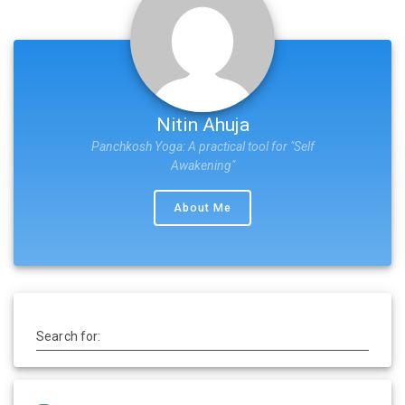
Nitin Ahuja
Panchkosh Yoga: A practical tool for "Self
Awakening"
About Me
Search for: