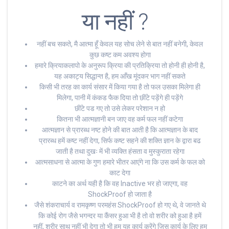
या नहीं ?
नहीं बच सकते, मै आत्मा हूँ केवल यह सोच लेने से बात नहीं बनेगी, केवल
कुछ कष्ट कम अवश्य होगा
हमारे क्रियाकलापो के अनुरूप क्रिया की प्रतिक्रिया तो होनी ही होनी है,
यह अकाट्य सिद्धान्त है, हम आँख मूंदकर भाग नहीं सकते
किसी भी तरह का कार्य संसार में किया गया है तो फल उसका मिलेगा ही
मिलेगा, पानी में कंकड फैक दिया तो छींटे पड़ेंगे ही पड़ेंगे
छींटे पड गए तो उसे लेकर परेशान न हो
कितना भी आत्मज्ञानी बन जाए वह कर्म फल नहीं कटेगा
आत्मज्ञान से प्रारब्ध नष्ट होने की बात आती है कि आत्मज्ञान के बाद
प्रारब्ध हमें कष्ट नहीं देगा, सिर्फ कष्ट सहने की शक्ति ज्ञान के द्वारा बढ
जाती है तथा दुखः में भी व्यक्ति हंसता व मुस्कुराता रहेगा
आत्मसाधना से आत्मा के गुण हमारे भीतर आएंगे ना कि उस कर्म के फल को
काट देगा
काटने का अर्थ यही है कि वह Inactive भर हो जाएगा, वह
ShockProof हो जाता है
जैसे शंकराचार्य व रामकृष्ण परमहंस ShockProof हो गए थे, वे जानते थे
कि कोई रोग जैसे भगन्दर या कैंसर हुआ भी है तो वो शरीर को हुआ है हमें
नहीं, शरीर साथ नहीं भी देगा तो भी हम यह कार्य करेंगे जिस कार्य के लिए हम