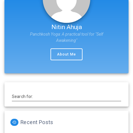
Nitin Ahuja
Panchkosh Yoga: A practical tool for "Self
Awakening"
About Me
Search for:
Recent Posts