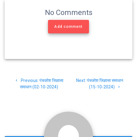
b
t
g
s
e
o
e
r
A
No Comments
o
r
a
p
k
m
p
Add comment
Post
Previous
Next
Previous:
पंचकोश जिज्ञासा
Next:
पंचकोश जिज्ञासा समाधान
navigation
post:
post:
समाधान (02-10-2024)
(15-10-2024)