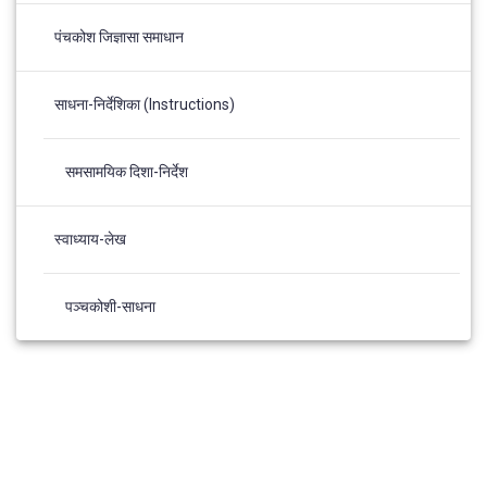
पंचकोश जिज्ञासा समाधान
साधना-निर्देशिका (Instructions)
समसामयिक दिशा-निर्देश
स्वाध्याय-लेख
पञ्चकोशी-साधना