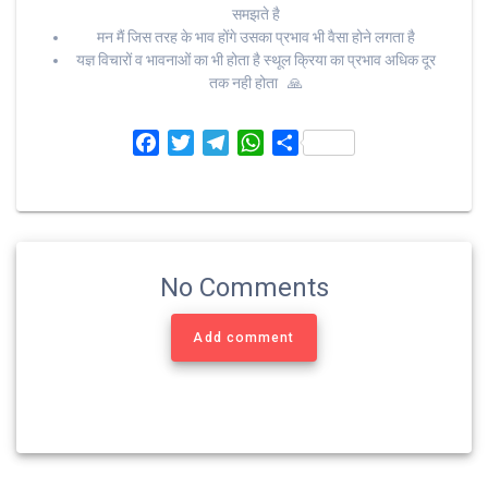
समझते है
मन मैं जिस तरह के भाव होंगे उसका प्रभाव भी वैसा होने लगता है
यज्ञ विचारों व भावनाओं का भी होता है स्थूल क्रिया का प्रभाव अधिक दूर
तक नही होता 🙏
F
T
T
W
S
a
w
e
h
h
c
i
l
a
a
e
t
e
t
r
b
t
g
s
e
o
e
r
A
No Comments
o
r
a
p
k
m
p
Add comment